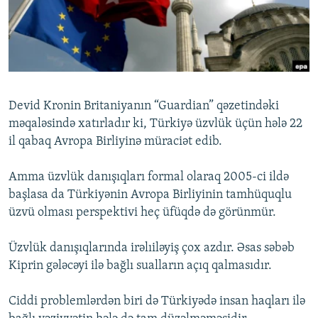
İNFOQRAFIKA
AZƏRBAYCAN ƏDƏBIYYATI KITABXANASI
MISSIYAMIZ
BIZI IZLƏ
KARIKATURA
İSLAM VƏ DEMOKRATIYA
PEŞƏ ETIKASI VƏ JURNALISTIKA STANDARTLARIMIZ
İZ - MƏDƏNIYYƏT PROQRAMI
MATERIALLARIMIZDAN ISTIFADƏ
AZADLIQRADIOSU MOBIL TELEFONUNUZDA
RFE/RL-in bütün saytları
Devid Kronin Britaniyanın “Guardian” qəzetindəki
BIZIMLƏ ƏLAQƏ
məqaləsində xatırladır ki, Türkiyə üzvlük üçün hələ 22
il qabaq Avropa Birliyinə müraciət edib.
XƏBƏR BÜLLETENLƏRIMIZ
Amma üzvlük danışıqları formal olaraq 2005-ci ildə
başlasa da Türkiyənin Avropa Birliyinin tamhüquqlu
üzvü olması perspektivi heç üfüqdə də görünmür.
Üzvlük danışıqlarında irəlıiləyiş çox azdır. Əsas səbəb
Kiprin gələcəyi ilə bağlı sualların açıq qalmasıdır.
Ciddi problemlərdən biri də Türkiyədə insan haqları ilə