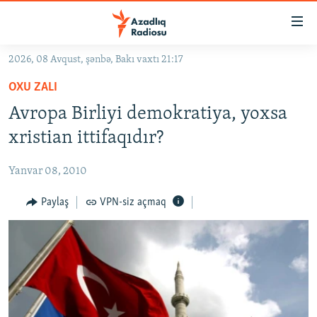
Keçid
linkləri
Əsas
2026, 08 Avqust, şənbə, Bakı vaxtı 21:17
məzmuna
GÜNDƏM
OXU ZALI
qayıt
#İZAHLA
Əsas
Avropa Birliyi demokratiya, yoxsa
KORRUPSIOMETR
naviqasiyaya
xristian ittifaqıdır?
qayıt
#ƏSLINDƏ
Axtarışa
Yanvar 08, 2010
FƏRQƏ BAX
keç
QANUNI DOĞRU
Paylaş
VPN-siz açmaq
ARAŞDIRMA
MULTIMEDIA
RADIO ARXIV
VIDEO
HAQQIMIZDA
FOTOQALEREYA
OXU ZALI