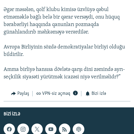
Əgər məsələn, qolf klubu kimisə üzvlüyə qəbul
etməməklə bağlı belə bir qərar versəydi, onu hüquq
bərabərliyi haqqında qanunları pozmaqda
günahlandırıb məhkəməyə verərdilər.
Avropa Birliyinin sözdə demokratiyalar birliyi olduğu
bildirilir.
Amma birliyə hansısa dövlətə qarşı dini zəmində ayrı-
seçkilik siyasəti yürütmək icazəsi niyə verilməlidr?”
Paylaş
VPN-siz açmaq
Bizi izlə
BIZI IZLƏ