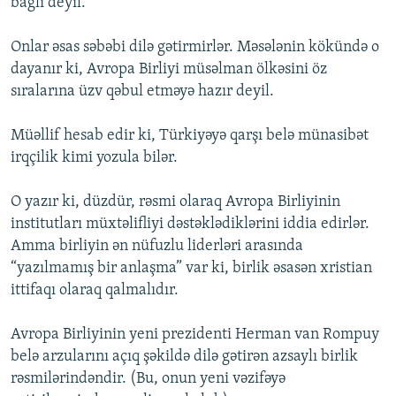
bağlı deyil.
Onlar əsas səbəbi dilə gətirmirlər. Məsələnin kökündə o
dayanır ki, Avropa Birliyi müsəlman ölkəsini öz
sıralarına üzv qəbul etməyə hazır deyil.
Müəllif hesab edir ki, Türkiyəyə qarşı belə münasibət
irqçilik kimi yozula bilər.
O yazır ki, düzdür, rəsmi olaraq Avropa Birliyinin
institutları müxtəlifliyi dəstəklədiklərini iddia edirlər.
Amma birliyin ən nüfuzlu liderləri arasında
“yazılmamış bir anlaşma” var ki, birlik əsasən xristian
ittifaqı olaraq qalmalıdır.
Avropa Birliyinin yeni prezidenti Herman van Rompuy
belə arzularını açıq şəkildə dilə gətirən azsaylı birlik
rəsmilərindəndir. (Bu, onun yeni vəzifəyə