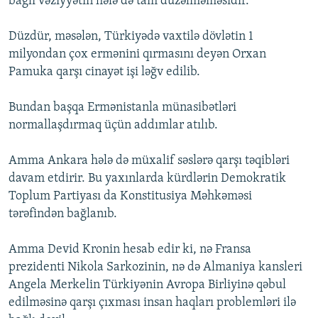
bağlı vəziyyətin hələ də tam düzəlməməsidir.
Düzdür, məsələn, Türkiyədə vaxtilə dövlətin 1
milyondan çox ermənini qırmasını deyən Orxan
Pamuka qarşı cinayət işi ləğv edilib.
Bundan başqa Ermənistanla münasibətləri
normallaşdırmaq üçün addımlar atılıb.
Amma Ankara hələ də müxalif səslərə qarşı təqibləri
davam etdirir. Bu yaxınlarda kürdlərin Demokratik
Toplum Partiyası da Konstitusiya Məhkəməsi
tərəfindən bağlanıb.
Amma Devid Kronin hesab edir ki, nə Fransa
prezidenti Nikola Sarkozinin, nə də Almaniya kansleri
Angela Merkelin Türkiyənin Avropa Birliyinə qəbul
edilməsinə qarşı çıxması insan haqları problemləri ilə