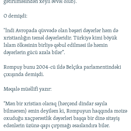
gətirilməsindən xeyli əvvəl olub).
O demişdi:
"İndi Avropada qüvvədə olan bəşəri dəyərlər həm də
xristianlığın təməl dəyərləridir. Türkiyə kimi böyük
İslam ölkəsinin birliyə qəbul edilməsi ilə həmin
dəyərlərin gücü azala bilər”.
Rompuy bunu 2004-cü ildə Belçika parlamentindəki
çıxışında demişdi.
Məqalə müəllifi yazır:
“Mən bir xristian olaraq (hərçənd dindar sayıla
bilmərəm) əmin deyiləm ki, Rompuyun haqqında moizə
oxuduğu xaçpərəstlik dəyərləri başqa bir dinə sitayiş
edənlərin üzünə qapı çırpmağı əsaslandıra bilər.