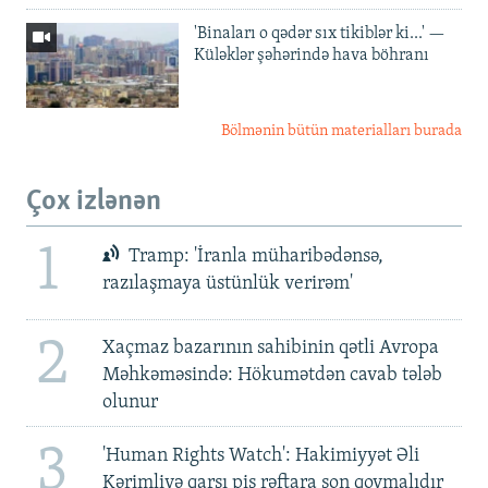
'Binaları o qədər sıx tikiblər ki...' —
Küləklər şəhərində hava böhranı
Bölmənin bütün materialları burada
Çox izlənən
1
Tramp: 'İranla müharibədənsə,
razılaşmaya üstünlük verirəm'
2
Xaçmaz bazarının sahibinin qətli Avropa
Məhkəməsində: Hökumətdən cavab tələb
olunur
3
'Human Rights Watch': Hakimiyyət Əli
Kərimliyə qarşı pis rəftara son qoymalıdır