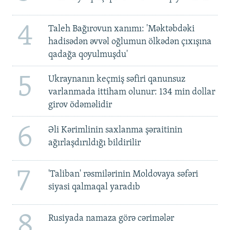
4
Taleh Bağırovun xanımı: 'Məktəbdəki
hadisədən əvvəl oğlumun ölkədən çıxışına
qadağa qoyulmuşdu'
5
Ukraynanın keçmiş səfiri qanunsuz
varlanmada ittiham olunur: 134 min dollar
girov ödəməlidir
6
Əli Kərimlinin saxlanma şəraitinin
ağırlaşdırıldığı bildirilir
7
'Taliban' rəsmilərinin Moldovaya səfəri
siyasi qalmaqal yaradıb
8
Rusiyada namaza görə cərimələr