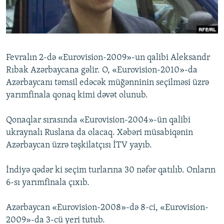
İNFOQRAFIKA
AZƏRBAYCAN ƏDƏBIYYATI KITABXANASI
MISSIYAMIZ
BIZI IZLƏ
KARIKATURA
İSLAM VƏ DEMOKRATIYA
PEŞƏ ETIKASI VƏ JURNALISTIKA STANDARTLARIMIZ
İZ - MƏDƏNIYYƏT PROQRAMI
MATERIALLARIMIZDAN ISTIFADƏ
Fevralın 2-də «Eurovision-2009»-un qalibi Aleksandr
AZADLIQRADIOSU MOBIL TELEFONUNUZDA
RFE/RL-in bütün saytları
Rıbak Azərbaycana gəlir. O, «Eurovision-2010»-da
BIZIMLƏ ƏLAQƏ
Azərbaycanı təmsil edəcək müğənninin seçilməsi üzrə
yarımfinala qonaq kimi dəvət olunub.
XƏBƏR BÜLLETENLƏRIMIZ
Qonaqlar sırasında «Eurovision-2004»-ün qalibi
ukraynalı Ruslana da olacaq. Xəbəri müsabiqənin
Azərbaycan üzrə təşkilatçısı İTV yayıb.
İndiyə qədər ki seçim turlarına 30 nəfər qatılıb. Onların
6-sı yarımfinala çıxıb.
Azərbaycan «Eurovision-2008»-də 8-ci, «Eurovision-
2009»-da 3-cü yeri tutub.