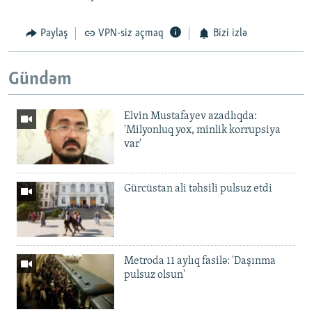
Paylaş
VPN-siz açmaq
Bizi izlə
Gündəm
Elvin Mustafayev azadlıqda:
'Milyonluq yox, minlik korrupsiya
var'
Gürcüstan ali təhsili pulsuz etdi
Metroda 11 aylıq fasilə: 'Daşınma
pulsuz olsun'