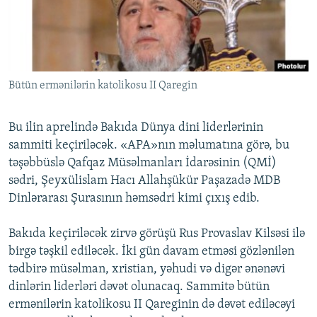
İNFOQRAFIKA
AZƏRBAYCAN ƏDƏBIYYATI KITABXANASI
MISSIYAMIZ
BIZI IZLƏ
KARIKATURA
İSLAM VƏ DEMOKRATIYA
PEŞƏ ETIKASI VƏ JURNALISTIKA STANDARTLARIMIZ
İZ - MƏDƏNIYYƏT PROQRAMI
MATERIALLARIMIZDAN ISTIFADƏ
Bütün ermənilərin katolikosu II Qaregin
AZADLIQRADIOSU MOBIL TELEFONUNUZDA
RFE/RL-in bütün saytları
BIZIMLƏ ƏLAQƏ
Bu ilin aprelində Bakıda Dünya dini liderlərinin
XƏBƏR BÜLLETENLƏRIMIZ
sammiti keçiriləcək. «APA»nın məlumatına görə, bu
təşəbbüslə Qafqaz Müsəlmanları İdarəsinin (QMİ)
sədri, Şeyxülislam Hacı Allahşükür Paşazadə MDB
Dinlərarası Şurasının həmsədri kimi çıxış edib.
Bakıda keçiriləcək zirvə görüşü Rus Provaslav Kilsəsi ilə
birgə təşkil ediləcək. İki gün davam etməsi gözlənilən
tədbirə müsəlman, xristian, yəhudi və digər ənənəvi
dinlərin liderləri dəvət olunacaq. Sammitə bütün
ermənilərin katolikosu II Qareginin də dəvət ediləcəyi