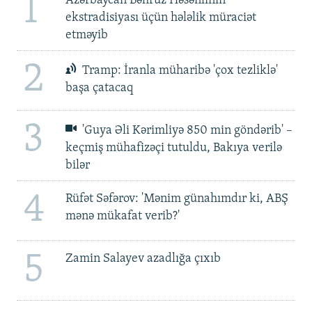
1
Azərbaycan Bəhruz Həsənlinin
ekstradisiyası üçün hələlik müraciət
etməyib
2
Tramp: İranla müharibə 'çox tezliklə'
başa çatacaq
3
'Guya Əli Kərimliyə 850 min göndərib' –
keçmiş mühafizəçi tutuldu, Bakıya verilə
bilər
4
Rüfət Səfərov: 'Mənim günahımdır ki, ABŞ
mənə mükafat verib?'
5
Zamin Salayev azadlığa çıxıb