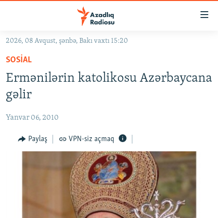
Keçid
linkləri
Əsas
2026, 08 Avqust, şənbə, Bakı vaxtı 15:20
məzmuna
GÜNDƏM
SOSIAL
qayıt
#İZAHLA
Əsas
Ermənilərin katolikosu Azərbaycana
KORRUPSIOMETR
naviqasiyaya
gəlir
qayıt
#ƏSLINDƏ
Axtarışa
Yanvar 06, 2010
FƏRQƏ BAX
keç
QANUNI DOĞRU
Paylaş
VPN-siz açmaq
ARAŞDIRMA
MULTIMEDIA
RADIO ARXIV
VIDEO
HAQQIMIZDA
FOTOQALEREYA
OXU ZALI