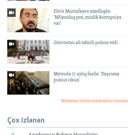
Elvin Mustafayev azadlıqda:
'Milyonluq yox, minlik korrupsiya
var'
Gürcüstan ali təhsili pulsuz etdi
Metroda 11 aylıq fasilə: 'Daşınma
pulsuz olsun'
Bölmənin bütün materialları burada
Çox izlənən