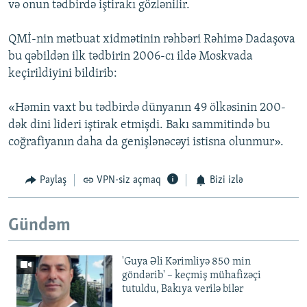
və onun tədbirdə iştirakı gözlənilir.
QMİ-nin mətbuat xidmətinin rəhbəri Rəhimə Dadaşova
bu qəbildən ilk tədbirin 2006-cı ildə Moskvada
keçirildiyini bildirib:
«Həmin vaxt bu tədbirdə dünyanın 49 ölkəsinin 200-
dək dini lideri iştirak etmişdi. Bakı sammitində bu
coğrafiyanın daha da genişlənəcəyi istisna olunmur».
Paylaş
VPN-siz açmaq
Bizi izlə
Gündəm
'Guya Əli Kərimliyə 850 min
göndərib' – keçmiş mühafizəçi
tutuldu, Bakıya verilə bilər