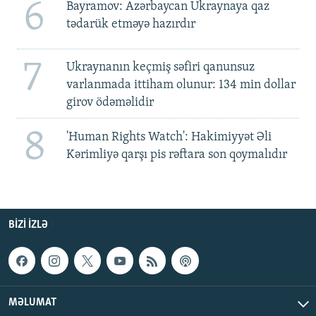
6
Bayramov: Azərbaycan Ukraynaya qaz
tədarük etməyə hazırdır
7
Ukraynanın keçmiş səfiri qanunsuz
varlanmada ittiham olunur: 134 min dollar
girov ödəməlidir
8
'Human Rights Watch': Hakimiyyət Əli
Kərimliyə qarşı pis rəftara son qoymalıdır
BIZI IZLƏ
MƏLUMAT