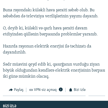
İNFOQRAFIKA
AZƏRBAYCAN ƏDƏBIYYATI KITABXANASI
MISSIYAMIZ
BIZI IZLƏ
Buna rayondakı küləkli hava şəraiti səbəb olub. Bu
KARIKATURA
İSLAM VƏ DEMOKRATIYA
PEŞƏ ETIKASI VƏ JURNALISTIKA STANDARTLARIMIZ
səbəbdən də televiziya verilişlərinin yayımı dayanıb.
İZ - MƏDƏNIYYƏT PROQRAMI
MATERIALLARIMIZDAN ISTIFADƏ
O, deyib ki, küləkli və qarlı hava şəraiti davam
AZADLIQRADIOSU MOBIL TELEFONUNUZDA
RFE/RL-in bütün saytları
etdiyindən qüllənin bərpasında problemlər yaranıb.
BIZIMLƏ ƏLAQƏ
Hazırda rayonun elektrik enerjisi ilə təchizatı da
XƏBƏR BÜLLETENLƏRIMIZ
dayandırılıb.
Sədr müavini qeyd edib ki, qasırğanın vurduğu ziyan
böyük olduğundan kəndlərə elektrik enerjisinin bərpası
iki günə mümkün olacaq.
Paylaş
VPN-siz açmaq
Bizi izlə
BIZI IZLƏ