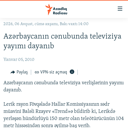
Keçid
linkləri
Əsas
2026, 06 Avqust, cümə axşamı, Bakı vaxtı 14:00
məzmuna
GÜNDƏM
Azərbaycanın cənubunda televiziya
qayıt
#İZAHLA
Əsas
yayımı dayanıb
KORRUPSIOMETR
naviqasiyaya
qayıt
Yanvar 05, 2010
#ƏSLINDƏ
Axtarışa
FƏRQƏ BAX
Paylaş
VPN-siz açmaq
keç
QANUNI DOĞRU
Azərbaycanın cənubunda televiziya verlişlərinin yayımı
dayanıb.
ARAŞDIRMA
MULTIMEDIA
Lerik rayon Fövqəladə Hallar Komissiyasının sədr
müavini Baləli Rzayev «Trend»ə bildirib ki, Lerikdə
RADIO ARXIV
VIDEO
yerləşən hündürlüyü 150 metr olan teleötürücünün 104
HAQQIMIZDA
FOTOQALEREYA
OXU ZALI
metr hissəsindən sonra əyilmə baş verib.