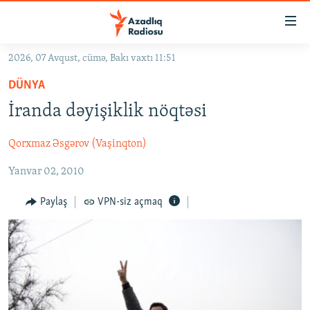
Keçid
linkləri
Əsas
2026, 07 Avqust, cümə, Bakı vaxtı 11:51
məzmuna
GÜNDƏM
DÜNYA
qayıt
#İZAHLA
Əsas
İranda dəyişiklik nöqtəsi
KORRUPSIOMETR
naviqasiyaya
qayıt
Qorxmaz Əsgərov (Vaşinqton)
#ƏSLINDƏ
Axtarışa
Yanvar 02, 2010
FƏRQƏ BAX
keç
QANUNI DOĞRU
Paylaş
VPN-siz açmaq
ARAŞDIRMA
MULTIMEDIA
RADIO ARXIV
VIDEO
HAQQIMIZDA
FOTOQALEREYA
OXU ZALI