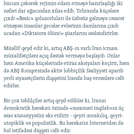
hücum çəkərək rejimin edam etməyə hazırlaşdığı iki
nəfəri dar ağacından xilas edib. Tehranda küçələrə
çıxıb «Bəsic» qoluzorluları ilə üzbəüz gəlməyə cəsarət
etməyən insanlar gecələr evlərinin damlarına çıxıb
ucadan «Diktatora ölüm!» şüarlarını səsləndirirlər.
Müəllif qeyd edir ki, artıq ABŞ-ın varlı İran icması
müxalifətçilərə açıq dəstək verməyə başlayıb. Onlar
həm Amerika küçələrində etiraz aksiyaları keçirir, həm
də ABŞ Konqresində aktiv lobbiçilik fəaliyyəti aparıb
yerli siyasətçilərin diqqətini İranda baş verənlərə cəlb
edirlər.
Bir çox təhlilçilər artıq qeyd ediblər ki, İranın
demokratik hərəkatı özündə «məxməri inqilab»ın üç
əsas xüsusiyyətini əks etdirir - qeyri-zorakılıq, qeyri-
utopiklik və populistlik. Bu hərəkatın İnternetdən də
bol istifadəsi diqqəti cəlb edir.