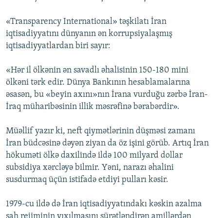
«Transparency International» təşkilatı İran
iqtisadiyyatını dünyanın ən korrupsiyalaşmış
iqtisadiyyatlardan biri sayır:
«Hər il ölkənin ən savadlı əhalisinin 150-180 mini
ölkəni tərk edir. Dünya Bankının hesablamalarına
əsasən, bu «beyin axını»nın İrana vurduğu zərbə İran-
İraq müharibəsinin illik məsrəfinə bərabərdir».
Müəllif yazır ki, neft qiymətlərinin düşməsi zamanı
İran büdcəsinə dəyən ziyan da öz işini görüb. Artıq İran
hökuməti ölkə daxilində ildə 100 milyard dollar
subsidiya xərcləyə bilmir. Yəni, narazı əhalini
susdurmaq üçün istifadə etdiyi pulları kəsir.
1979-cu ildə də İran iqtisadiyyatındakı kəskin azalma
şah rejiminin yıxılmasını sürətləndirən amillərdən