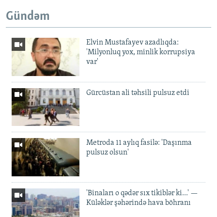
Gündəm
Elvin Mustafayev azadlıqda:
'Milyonluq yox, minlik korrupsiya
var'
Gürcüstan ali təhsili pulsuz etdi
Metroda 11 aylıq fasilə: 'Daşınma
pulsuz olsun'
'Binaları o qədər sıx tikiblər ki...' —
Küləklər şəhərində hava böhranı