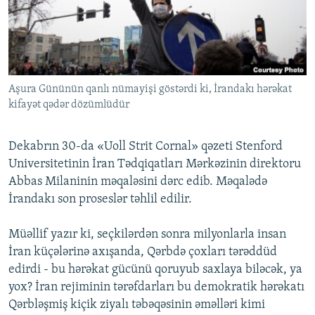
İNFOQRAFIKA
AZƏRBAYCAN ƏDƏBIYYATI KITABXANASI
MISSIYAMIZ
BIZI IZLƏ
KARIKATURA
İSLAM VƏ DEMOKRATIYA
PEŞƏ ETIKASI VƏ JURNALISTIKA STANDARTLARIMIZ
İZ - MƏDƏNIYYƏT PROQRAMI
MATERIALLARIMIZDAN ISTIFADƏ
AZADLIQRADIOSU MOBIL TELEFONUNUZDA
Aşura Gününün qanlı nümayişi göstərdi ki, İrandakı hərəkat
RFE/RL-in bütün saytları
kifayət qədər dözümlüdür
BIZIMLƏ ƏLAQƏ
XƏBƏR BÜLLETENLƏRIMIZ
Dekabrın 30-da «Uoll Strit Cornal» qəzeti Stenford
Universitetinin İran Tədqiqatları Mərkəzinin direktoru
Abbas Milaninin məqaləsini dərc edib. Məqalədə
İrandakı son proseslər təhlil edilir.
Müəllif yazır ki, seçkilərdən sonra milyonlarla insan
İran küçələrinə axışanda, Qərbdə çoxları tərəddüd
edirdi - bu hərəkat gücünü qoruyub saxlaya biləcək, ya
yox? İran rejiminin tərəfdarları bu demokratik hərəkatı
Qərbləşmiş kiçik ziyalı təbəqəsinin əməlləri kimi