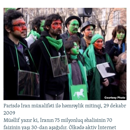
Parisdə İran müxalifəti ilə həmrəylik mitinqi, 29 dekabr
2009
Müəllif yazır ki, İranın 75 milyonluq əhalisinin 70
faizinin yaşı 30-dan aşağıdır. Ölkədə aktiv İnternet