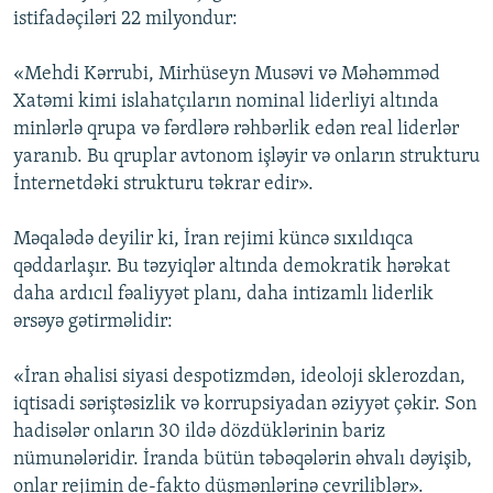
istifadəçiləri 22 milyondur:
«Mehdi Kərrubi, Mirhüseyn Musəvi və Məhəmməd
Xatəmi kimi islahatçıların nominal liderliyi altında
minlərlə qrupa və fərdlərə rəhbərlik edən real liderlər
yaranıb. Bu qruplar avtonom işləyir və onların strukturu
İnternetdəki strukturu təkrar edir».
Məqalədə deyilir ki, İran rejimi küncə sıxıldıqca
qəddarlaşır. Bu təzyiqlər altında demokratik hərəkat
daha ardıcıl fəaliyyət planı, daha intizamlı liderlik
ərsəyə gətirməlidir:
«İran əhalisi siyasi despotizmdən, ideoloji sklerozdan,
iqtisadi səriştəsizlik və korrupsiyadan əziyyət çəkir. Son
hadisələr onların 30 ildə dözdüklərinin bariz
nümunələridir. İranda bütün təbəqələrin əhvalı dəyişib,
onlar rejimin de-fakto düşmənlərinə çevriliblər».