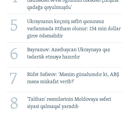
hadisədən əvvəl oğlumun ölkədən çıxışına
qadağa qoyulmuşdu'
5
Ukraynanın keçmiş səfiri qanunsuz
varlanmada ittiham olunur: 134 min dollar
girov ödəməlidir
6
Bayramov: Azərbaycan Ukraynaya qaz
tədarük etməyə hazırdır
7
Rüfət Səfərov: 'Mənim günahımdır ki, ABŞ
mənə mükafat verib?'
8
'Taliban' rəsmilərinin Moldovaya səfəri
siyasi qalmaqal yaradıb