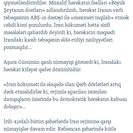
qiymətləndirirdilər. Müxalif hərəkatın fəalları «Böyük
Şeytanın dostları» adlandırılırdı, hərəkat İranın varlı
təbəqəsinin ABŞ-ın dəstəyi ilə «məxməri inqilab» etmək
cəhdi kimi yozulurdu. İran hökuməti hətta sinfi
məsələləri qabardıb deyirdi ki, hərəkatın məqsədi
İrandakı kasıb təbəqənin əldə etdiyi nailiyyətləri
pozmaqdır…
Aşura Gününün qanlı nümayişi göstərdi ki, İrandakı
hərəkat kifayət qədər dözümlüdür:
«İran hökuməti ilə əlaqədə olan Qərb dövlətləri artıq
dərk etməlidirlər ki, rejimlə aparılan istənilən
danışıqların üzərində bu demokratik hərəkatın kabusu
dolaşır»...
İrili-xırdalı bütün şəhərlərdə İran rejiminə qarşı
nümayişlər davam edir. Rəfsəncan şəhərində kütlə