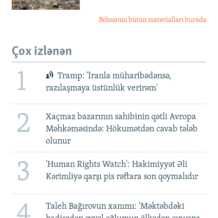
Bölmənin bütün materialları burada
Çox izlənən
1
Tramp: 'İranla müharibədənsə,
razılaşmaya üstünlük verirəm'
2
Xaçmaz bazarının sahibinin qətli Avropa
Məhkəməsində: Hökumətdən cavab tələb
olunur
3
'Human Rights Watch': Hakimiyyət Əli
Kərimliyə qarşı pis rəftara son qoymalıdır
4
Taleh Bağırovun xanımı: 'Məktəbdəki