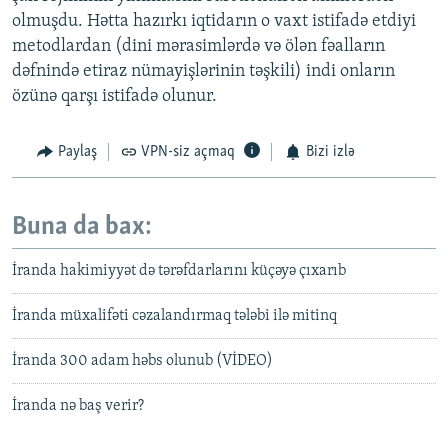
olmuşdu. Hətta hazırkı iqtidarın o vaxt istifadə etdiyi
metodlardan (dini mərasimlərdə və ölən fəalların
dəfnində etiraz nümayişlərinin təşkili) indi onların
özünə qarşı istifadə olunur.
Paylaş
VPN-siz açmaq
Bizi izlə
Buna da bax:
İranda hakimiyyət də tərəfdarlarını küçəyə çıxarıb
İranda müxalifəti cəzalandırmaq tələbi ilə mitinq
İranda 300 adam həbs olunub (VİDEO)
İranda nə baş verir?