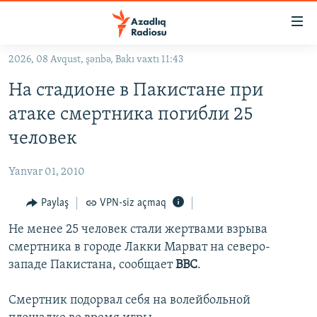
Keçid
linkləri
Əsas
2026, 08 Avqust, şənbə, Bakı vaxtı 11:43
məzmuna
GÜNDƏM
На стадионе в Пакистане при
qayıt
#İZAHLA
Əsas
атаке смертника погибли 25
KORRUPSIOMETR
naviqasiyaya
человек
qayıt
#ƏSLINDƏ
Axtarışa
Yanvar 01, 2010
FƏRQƏ BAX
keç
QANUNI DOĞRU
Paylaş
VPN-siz açmaq
ARAŞDIRMA
Не менее 25 человек стали жертвами взрыва
смертника в городе Лакки Марват на северо-
MULTIMEDIA
западе Пакистана, сообщает
ВВС
.
RADIO ARXIV
VIDEO
Смертник подорвал себя на волейбольной
HAQQIMIZDA
FOTOQALEREYA
OXU ZALI