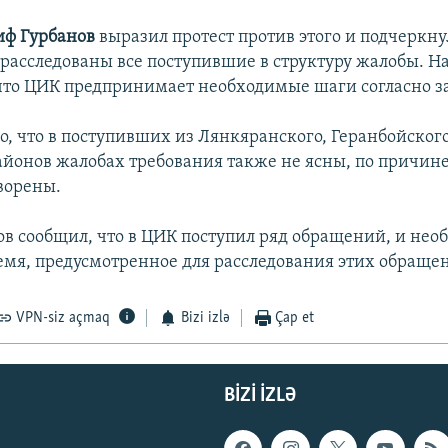
иф Гурбанов
выразил протест против этого и подчеркну
расследованы все поступившие в структуру жалобы. Н
что ЦИК предпринимает необходимые шаги согласно з
о, что в поступивших из Лянкяранского, Геранбойског
айонов жалобах требования также не ясны, по причине
ворены.
в сообщил, что в ЦИК поступил ряд обращений, и нео
емя, предусмотренное для расследования этих обраще
VPN-siz açmaq
Bizi izlə
Çap et
BIZI IZLƏ