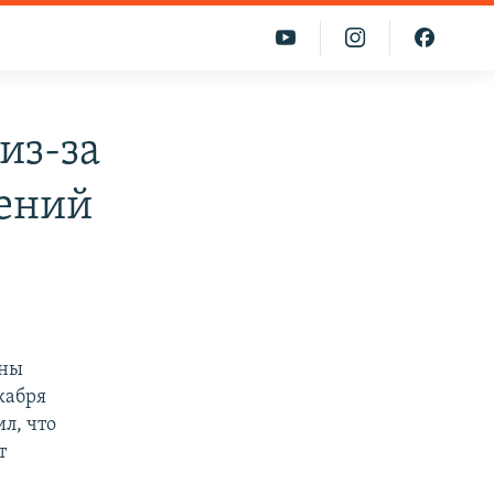
из-за
щений
ены
кабря
л, что
т