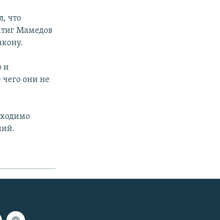
л, что
атиг Мамедов
акону.
о и
 чего они не
бходимо
ний.