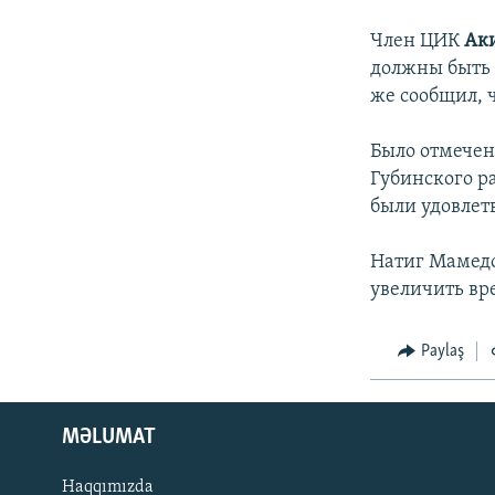
İNFOQRAFIKA
AZƏRBAYCAN ƏDƏBIYYATI KITABXANASI
MISSIYAMIZ
Член ЦИК
Ак
KARIKATURA
İSLAM VƏ DEMOKRATIYA
PEŞƏ ETIKASI VƏ JURNALISTIKA
STANDARTLARIMIZ
должны быть 
İZ - MƏDƏNIYYƏT PROQRAMI
же сообщил, 
MATERIALLARIMIZDAN ISTIFADƏ
AZADLIQRADIOSU MOBIL TELEFONUNUZDA
Было отмечен
Губинского р
BIZIMLƏ ƏLAQƏ
были удовлет
XƏBƏR BÜLLETENLƏRIMIZ
Натиг Мамедо
увеличить вр
Paylaş
MƏLUMAT
Haqqımızda