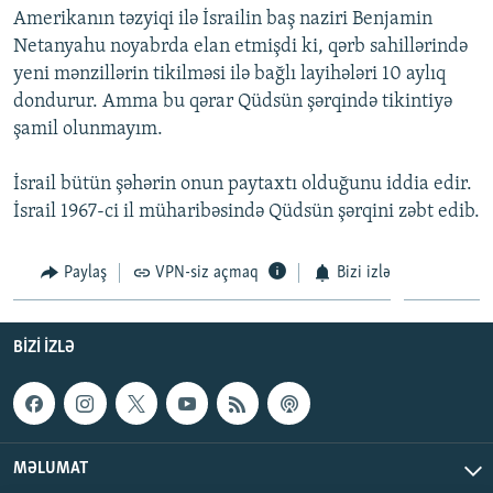
Amerikanın təzyiqi ilə İsrailin baş naziri Benjamin
İNFOQRAFIKA
AZƏRBAYCAN ƏDƏBIYYATI KITABXANASI
MISSIYAMIZ
BIZI IZLƏ
Netanyahu noyabrda elan etmişdi ki, qərb sahillərində
KARIKATURA
İSLAM VƏ DEMOKRATIYA
PEŞƏ ETIKASI VƏ JURNALISTIKA STANDARTLARIMIZ
yeni mənzillərin tikilməsi ilə bağlı layihələri 10 aylıq
dondurur. Amma bu qərar Qüdsün şərqində tikintiyə
İZ - MƏDƏNIYYƏT PROQRAMI
MATERIALLARIMIZDAN ISTIFADƏ
şamil olunmayım.
AZADLIQRADIOSU MOBIL TELEFONUNUZDA
RFE/RL-in bütün saytları
BIZIMLƏ ƏLAQƏ
İsrail bütün şəhərin onun paytaxtı olduğunu iddia edir.
İsrail 1967-ci il müharibəsində Qüdsün şərqini zəbt edib.
XƏBƏR BÜLLETENLƏRIMIZ
Paylaş
VPN-siz açmaq
Bizi izlə
BIZI IZLƏ
MƏLUMAT