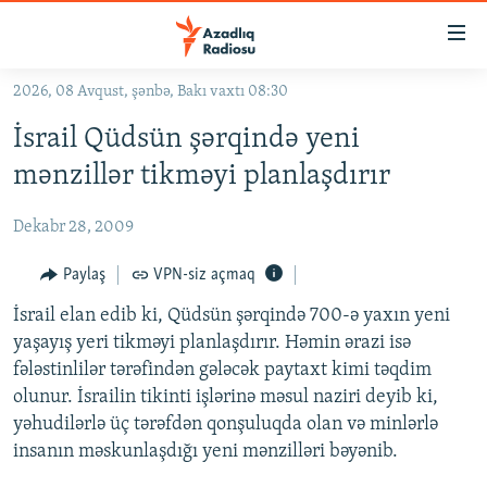
Keçid
linkləri
Əsas
2026, 08 Avqust, şənbə, Bakı vaxtı 08:30
məzmuna
GÜNDƏM
İsrail Qüdsün şərqində yeni
qayıt
#İZAHLA
Əsas
mənzillər tikməyi planlaşdırır
KORRUPSIOMETR
naviqasiyaya
qayıt
Dekabr 28, 2009
#ƏSLINDƏ
Axtarışa
FƏRQƏ BAX
Paylaş
VPN-siz açmaq
keç
QANUNI DOĞRU
İsrail elan edib ki, Qüdsün şərqində 700-ə yaxın yeni
yaşayış yeri tikməyi planlaşdırır. Həmin ərazi isə
ARAŞDIRMA
fələstinlilər tərəfindən gələcək paytaxt kimi təqdim
MULTIMEDIA
olunur. İsrailin tikinti işlərinə məsul naziri deyib ki,
yəhudilərlə üç tərəfdən qonşuluqda olan və minlərlə
RADIO ARXIV
VIDEO
insanın məskunlaşdığı yeni mənzilləri bəyənib.
HAQQIMIZDA
FOTOQALEREYA
OXU ZALI