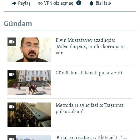
Paylaş
VPN-siz açmaq
Bizi izlə
Gündəm
Elvin Mustafayev azadlıqda:
'Milyonluq yox, minlik korrupsiya
var'
Gürcüstan ali təhsili pulsuz etdi
Metroda 11 aylıq fasilə: 'Daşınma
pulsuz olsun'
'Binaları o qədər sıx tikiblər ki...' —