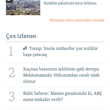
Küləklər şəhərində hava böhranı
Bölmənin bütün materialları burada
Çox izlənən
1
Tramp: İranla müharibə 'çox tezliklə'
başa çatacaq
2
Xaçmaz bazarının sahibinin qətli Avropa
Məhkəməsində: Hökumətdən cavab tələb
olunur
3
Rüfət Səfərov: 'Mənim günahımdır ki, ABŞ
mənə mükafat verib?'