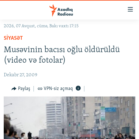
Keçid
linkləri
Əsas
2026, 07 Avqust, cümə, Bakı vaxtı 17:15
məzmuna
GÜNDƏM
SIYASƏT
qayıt
#İZAHLA
Əsas
Musəvinin bacısı oğlu öldürüldü
KORRUPSIOMETR
naviqasiyaya
(video və fotolar)
qayıt
#ƏSLINDƏ
Axtarışa
Dekabr 27, 2009
FƏRQƏ BAX
keç
QANUNI DOĞRU
Paylaş
VPN-siz açmaq
ARAŞDIRMA
MULTIMEDIA
RADIO ARXIV
VIDEO
HAQQIMIZDA
FOTOQALEREYA
OXU ZALI