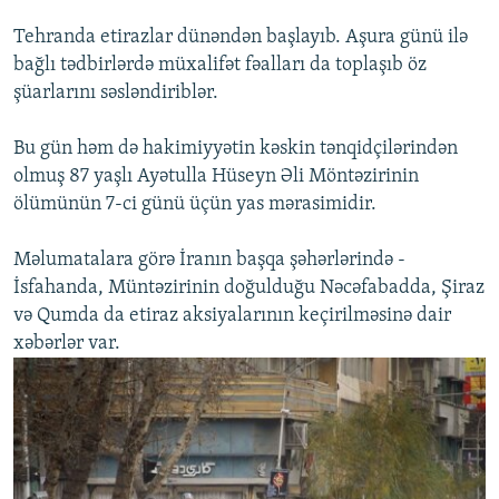
Tehranda etirazlar dünəndən başlayıb. Aşura günü ilə
bağlı tədbirlərdə müxalifət fəalları da toplaşıb öz
şüarlarını səsləndiriblər.
Bu gün həm də hakimiyyətin kəskin tənqidçilərindən
olmuş 87 yaşlı Ayətulla Hüseyn Əli Möntəzirinin
ölümünün 7-ci günü üçün yas mərasimidir.
Məlumatalara görə İranın başqa şəhərlərində -
İsfahanda, Müntəzirinin doğulduğu Nəcəfabadda, Şiraz
və Qumda da etiraz aksiyalarının keçirilməsinə dair
xəbərlər var.