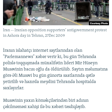
İNFOQRAFIKA
AZƏRBAYCAN ƏDƏBIYYATI KITABXANASI
MISSIYAMIZ
BIZI IZLƏ
KARIKATURA
İSLAM VƏ DEMOKRATIYA
PEŞƏ ETIKASI VƏ JURNALISTIKA STANDARTLARIMIZ
İZ - MƏDƏNIYYƏT PROQRAMI
MATERIALLARIMIZDAN ISTIFADƏ
Iran -- Iranian opposition supporters’ antigovernment protest
AZADLIQRADIOSU MOBIL TELEFONUNUZDA
RFE/RL-in bütün saytları
in Ashora day in Tehran, 27Dec 2009
BIZIMLƏ ƏLAQƏ
XƏBƏR BÜLLETENLƏRIMIZ
İranın islahatçı internet saytlarından olan
"Parlemannews" xəbər verir ki, bu gün Tehranda
polislə toqquşmada müxalifətin lideri Mir Hüseyn
Musəvinin bacısı oğlu da öldürülüb. Saytın məlumatına
görə Əli Musəvi bu gün günorta saatlarında qətlə
yetirilib və hazırda meydini Tehranda hospitalda
saxlayırlar.
Musəvinin yaxın köməkçilərindən biri adının
çəkilməməsi xahişi ilə bu xəbəri təsdiqləyib.