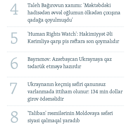
4
Taleh Bağırovun xanımı: 'Məktəbdəki
hadisədən əvvəl oğlumun ölkədən çıxışına
qadağa qoyulmuşdu'
5
'Human Rights Watch': Hakimiyyət Əli
Kərimliyə qarşı pis rəftara son qoymalıdır
6
Bayramov: Azərbaycan Ukraynaya qaz
tədarük etməyə hazırdır
7
Ukraynanın keçmiş səfiri qanunsuz
varlanmada ittiham olunur: 134 min dollar
girov ödəməlidir
8
'Taliban' rəsmilərinin Moldovaya səfəri
siyasi qalmaqal yaradıb