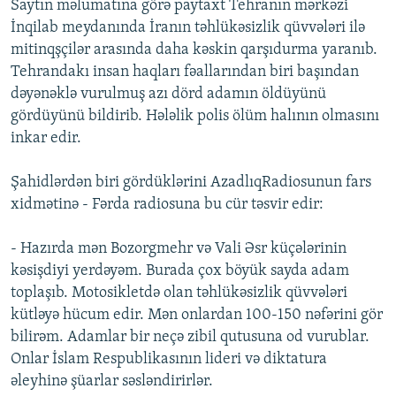
Saytın məlumatına görə paytaxt Tehranın mərkəzi
İnqilab meydanında İranın təhlükəsizlik qüvvələri ilə
mitinqşçilər arasında daha kəskin qarşıdurma yaranıb.
Tehrandakı insan haqları fəallarından biri başından
dəyənəklə vurulmuş azı dörd adamın öldüyünü
gördüyünü bildirib. Hələlik polis ölüm halının olmasını
inkar edir.
Şahidlərdən biri gördüklərini AzadlıqRadiosunun fars
xidmətinə - Fərda radiosuna bu cür təsvir edir:
- Hazırda mən Bozorgmehr və Vali Əsr küçələrinin
kəsişdiyi yerdəyəm. Burada çox böyük sayda adam
toplaşıb. Motosikletdə olan təhlükəsizlik qüvvələri
kütləyə hücum edir. Mən onlardan 100-150 nəfərini gör
bilirəm. Adamlar bir neçə zibil qutusuna od vurublar.
Onlar İslam Respublikasının lideri və diktatura
əleyhinə şüarlar səsləndirirlər.