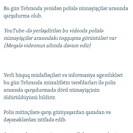
Bu gün Tehranda yenidən polislə nümayişçilər arasında
qarşıdurma olub.
YouTube-də yerləşdirilən bu videoda polislə
nümayişçilər arasındakı toqquşma görüntüləri var
(Meqalə videonun altında davam edir)
Yerli hüquq müdafiəçiləri və informasiya agentlıkləri
bu gün Tehranda müxalifətin tərəfdarları ilə polis
arasında qarşıdurmada dörd nümayişçinin
öldürüldüyünü bildirir.
Polis mitinçilərə qarşı gözüyaşardan qazadan və
dəyənəklərdən istifadə edib.