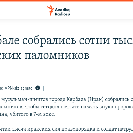
бале собрались сотни ты
ких паломников
VPN-siz açmaq
я мусульман-шиитов городе Кярбала (Ирак) собрались 
омников, чтобы сегодня почтить память внука проро
на, убитого в 7-м веке.
сятки тысяч иракских сил правопорядка и солдат патр