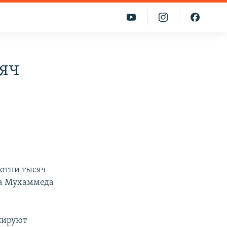
сяч
сотни тысяч
ка Мухаммеда
улируют