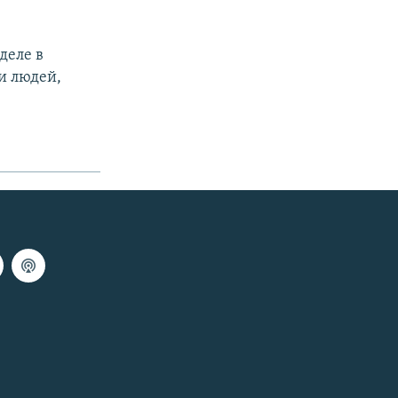
деле в
и людей,