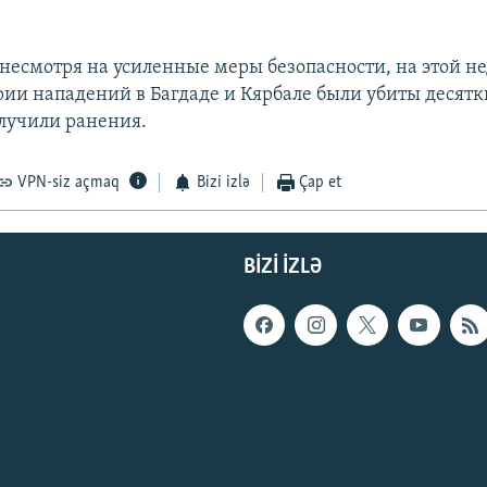
 несмотря на усиленные меры безопасности, на этой не
ерии нападений в Багдаде и Кярбале были убиты десятк
лучили ранения.
VPN-siz açmaq
Bizi izlə
Çap et
BIZI IZLƏ