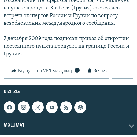
В сообщении Интерфакса говорится, что накануне
İNFOQRAFIKA
AZƏRBAYCAN ƏDƏBIYYATI KITABXANASI
MISSIYAMIZ
в пункте пропуска Казбеги (Грузия) состоялась
BIZI IZLƏ
встреча экспертов России и Грузии по вопросу
KARIKATURA
İSLAM VƏ DEMOKRATIYA
PEŞƏ ETIKASI VƏ JURNALISTIKA STANDARTLARIMIZ
возобновления международного сообщения.
İZ - MƏDƏNIYYƏT PROQRAMI
MATERIALLARIMIZDAN ISTIFADƏ
7 декабря 2009 года подписан приказ об открытии
AZADLIQRADIOSU MOBIL TELEFONUNUZDA
RFE/RL-in bütün saytları
постоянного пункта пропуска на границе России и
BIZIMLƏ ƏLAQƏ
Грузии.
XƏBƏR BÜLLETENLƏRIMIZ
Paylaş
VPN-siz açmaq
Bizi izlə
BIZI IZLƏ
MƏLUMAT