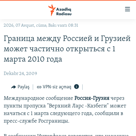
Keçid
linkləri
Əsas
2026, 07 Avqust, cümə, Bakı vaxtı 08:31
məzmuna
GÜNDƏM
Граница между Россией и Грузией
qayıt
#İZAHLA
Əsas
может частично открыться с 1
KORRUPSIOMETR
naviqasiyaya
марта 2010 года
qayıt
#ƏSLINDƏ
Axtarışa
Dekabr 24, 2009
FƏRQƏ BAX
keç
QANUNI DOĞRU
Paylaş
VPN-siz açmaq
ARAŞDIRMA
Международное сообщение
Россия-Грузия
через
пункты пропуска "Верхний Ларс -Казбеги" может
MULTIMEDIA
начаться с 1 марта следующего года, сообщили в
RADIO ARXIV
VIDEO
пресс-службе Росграницы.
HAQQIMIZDA
FOTOQALEREYA
OXU ZALI