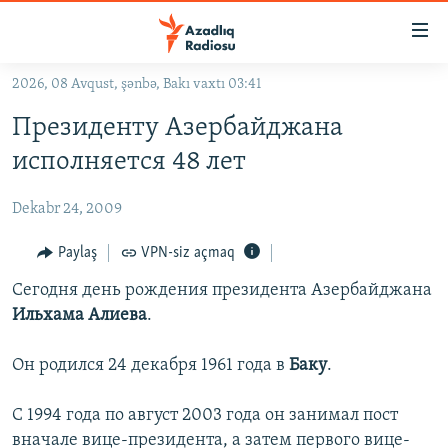
Keçid
linkləri
Əsas
2026, 08 Avqust, şənbə, Bakı vaxtı 03:41
məzmuna
GÜNDƏM
Президенту Азербайджана
qayıt
#İZAHLA
Əsas
исполняется 48 лет
KORRUPSIOMETR
naviqasiyaya
qayıt
Dekabr 24, 2009
#ƏSLINDƏ
Axtarışa
FƏRQƏ BAX
Paylaş
VPN-siz açmaq
keç
QANUNI DOĞRU
Сегодня день рождения президента Азербайджана
Ильхама Алиева
.
ARAŞDIRMA
MULTIMEDIA
Он родился 24 декабря 1961 года в
Баку
.
RADIO ARXIV
VIDEO
С 1994 года по август 2003 года он занимал пост
HAQQIMIZDA
FOTOQALEREYA
OXU ZALI
вначале вице-президента, а затем первого вице-