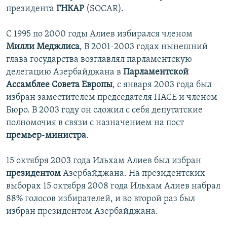
президента
ГНКАР
(SOCAR).
İNFOQRAFIKA
AZƏRBAYCAN ƏDƏBIYYATI KITABXANASI
MISSIYAMIZ
BIZI IZLƏ
KARIKATURA
İSLAM VƏ DEMOKRATIYA
PEŞƏ ETIKASI VƏ JURNALISTIKA STANDARTLARIMIZ
С 1995 по 2000 годы Алиев избирался членом
Милли Меджлиса
, В 2001-2003 годах нынешний
İZ - MƏDƏNIYYƏT PROQRAMI
MATERIALLARIMIZDAN ISTIFADƏ
глава государства возглавлял парламентскую
AZADLIQRADIOSU MOBIL TELEFONUNUZDA
RFE/RL-in bütün saytları
делегацию Азербайджана в
Парламентской
BIZIMLƏ ƏLAQƏ
Ассамблее Совета Европы
, с января 2003 года был
избран заместителем председателя ПАСЕ и членом
XƏBƏR BÜLLETENLƏRIMIZ
Бюро. В 2003 году он сложил с себя депутатские
полномочия в связи с назначением на пост
премьер
-
министра
.
15 октября 2003 года Ильхам Алиев был избран
президентом
Азербайджана. На президентских
выборах 15 октября 2008 года Ильхам Алиев набрал
88% голосов избирателей, и во второй раз был
избран президентом Азербайджана.