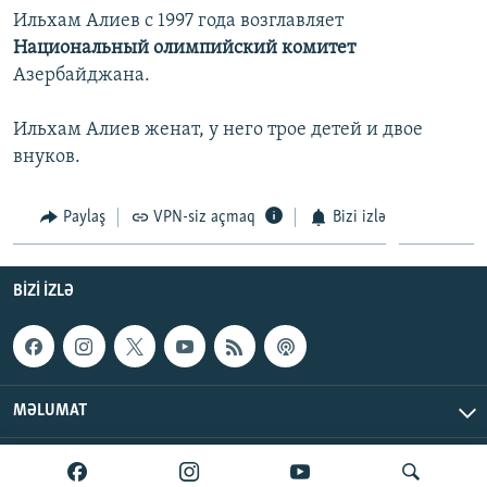
Ильхам Алиев с 1997 года возглавляет
Национальный олимпийский комитет
Азербайджана.
Ильхам Алиев женат, у него трое детей и двое
внуков.
Paylaş
VPN-siz açmaq
Bizi izlə
BIZI IZLƏ
MƏLUMAT
AzadlıqRadiosu © 2026 Inc. | Bütün hüquqlar qorunur