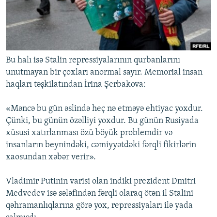
Bu halı isə Stalin repressiyalarının qurbanlarını
unutmayan bir çoxları anormal sayır. Memorial insan
haqları təşkilatından İrina Şerbakova:
«Məncə bu gün əslində heç nə etməyə ehtiyac yoxdur.
Çünki, bu günün özəlliyi yoxdur. Bu günün Rusiyada
xüsusi xatırlanması özü böyük problemdir və
insanların beynindəki, cəmiyyətdəki fərqli fikirlərin
xaosundan xəbər verir».
Vladimir Putinin varisi olan indiki prezident Dmitri
Medvedev isə sələfindən fərqli olaraq ötən il Stalini
qəhramanlıqlarına görə yox, repressiyaları ilə yada