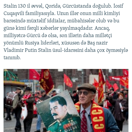
Stalin 130 il əvvəl, Qoridə, Gürcüstanda doğulub. İosif
Cuqaşvili familiyasıyla. Uzun illər onun milli kimliyi
barəsində müxtəlif iddialar, mübahisələr olub və bu
günə kimi fərqli xəbərlər yayılmaqdadır. Ancaq,
milliyətcə Gürcü də olsa, son illərin daha millətçi
yönümlü Rusiya liderləri, xüsusən də Baş nazir
Vladimir Putin Stalin üsul-idarəsini daha çox öyməsiylə
tanınıb.