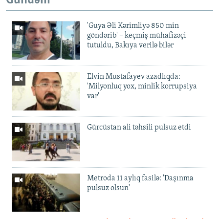
Gündəm
'Guya Əli Kərimliyə 850 min
göndərib' – keçmiş mühafizəçi
tutuldu, Bakıya verilə bilər
Elvin Mustafayev azadlıqda:
'Milyonluq yox, minlik korrupsiya
var'
Gürcüstan ali təhsili pulsuz etdi
Metroda 11 aylıq fasilə: 'Daşınma
pulsuz olsun'