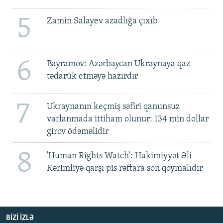
5
Zamin Salayev azadlığa çıxıb
6
Bayramov: Azərbaycan Ukraynaya qaz
tədarük etməyə hazırdır
7
Ukraynanın keçmiş səfiri qanunsuz
varlanmada ittiham olunur: 134 min dollar
girov ödəməlidir
8
'Human Rights Watch': Hakimiyyət Əli
Kərimliyə qarşı pis rəftara son qoymalıdır
BIZI IZLƏ