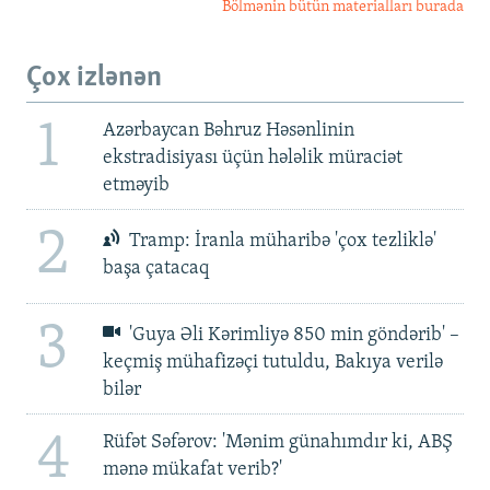
Bölmənin bütün materialları burada
Çox izlənən
1
Azərbaycan Bəhruz Həsənlinin
ekstradisiyası üçün hələlik müraciət
etməyib
2
Tramp: İranla müharibə 'çox tezliklə'
başa çatacaq
3
'Guya Əli Kərimliyə 850 min göndərib' –
keçmiş mühafizəçi tutuldu, Bakıya verilə
bilər
4
Rüfət Səfərov: 'Mənim günahımdır ki, ABŞ
mənə mükafat verib?'