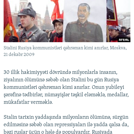
İNFOQRAFIKA
AZƏRBAYCAN ƏDƏBIYYATI KITABXANASI
MISSIYAMIZ
BIZI IZLƏ
KARIKATURA
İSLAM VƏ DEMOKRATIYA
PEŞƏ ETIKASI VƏ JURNALISTIKA STANDARTLARIMIZ
İZ - MƏDƏNIYYƏT PROQRAMI
MATERIALLARIMIZDAN ISTIFADƏ
AZADLIQRADIOSU MOBIL TELEFONUNUZDA
RFE/RL-in bütün saytları
Stalini Rusiya kommunistləri qəhrəman kimi anırlar, Moskva,
BIZIMLƏ ƏLAQƏ
21 dekabr 2009
XƏBƏR BÜLLETENLƏRIMIZ
30 illik hakimiyyəti dövründə milyonlarla insanın,
ziyalının ölümünə səbəb olan Stalini bu gün Rusiya
kommunistləri qəhrəman kimi anırlar. Onun yubileyi
şərəfinə tədbirlər, nümayişlər təşkil eləməklə, medallar,
mükafatlar verməklə.
Stalin tarixin yaddaşında milyonların ölümünə, sürgün
edilməsinə səbəb olan repressiyaları ilə yadda qalsa da,
bəzi ruslar üçün o hələ də populyardır. Rusiyada