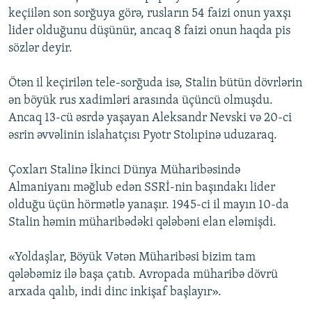
keçiilən son sorğuya görə, rusların 54 faizi onun yaxşı
lider olduğunu düşünür, ancaq 8 faizi onun haqda pis
sözlər deyir.
Ötən il keçirilən tele-sorğuda isə, Stalin bütün dövrlərin
ən böyük rus xadimləri arasında üçüncü olmuşdu.
Ancaq 13-cü əsrdə yaşayan Aleksandr Nevski və 20-ci
əsrin əvvəlinin islahatçısı Pyotr Stolıpinə uduzaraq.
Çoxları Stalinə İkinci Dünya Müharibəsində
Almaniyanı məğlub edən SSRİ-nin başındakı lider
olduğu üçün hörmətlə yanaşır. 1945-ci il mayın 10-da
Stalin həmin müharibədəki qələbəni elan eləmişdi.
«Yoldaşlar, Böyük Vətən Müharibəsi bizim tam
qələbəmiz ilə başa çatıb. Avropada müharibə dövrü
arxada qalıb, indi dinc inkişaf başlayır».