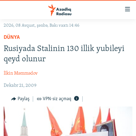
Keçid
linkləri
Əsas
2026, 08 Avqust, şənbə, Bakı vaxtı 14:46
məzmuna
GÜNDƏM
DÜNYA
qayıt
#İZAHLA
Əsas
Rusiyada Stalinin 130 illik yubileyi
KORRUPSIOMETR
naviqasiyaya
qeyd olunur
qayıt
#ƏSLINDƏ
Axtarışa
İlkin Məmmədov
FƏRQƏ BAX
keç
Dekabr 21, 2009
QANUNI DOĞRU
ARAŞDIRMA
Paylaş
VPN-siz açmaq
MULTIMEDIA
RADIO ARXIV
VIDEO
HAQQIMIZDA
FOTOQALEREYA
OXU ZALI