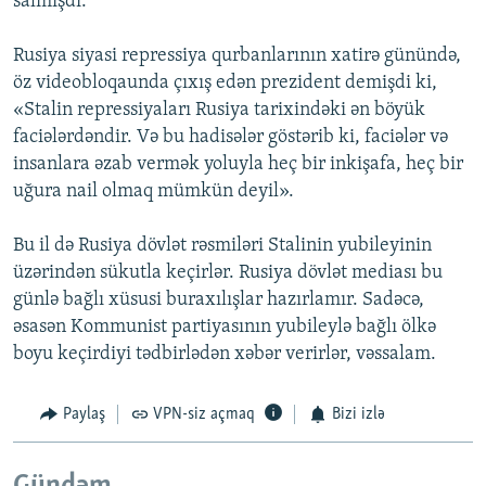
salmışdı.
Rusiya siyasi repressiya qurbanlarının xatirə günündə,
öz videobloqaunda çıxış edən prezident demişdi ki,
«Stalin repressiyaları Rusiya tarixindəki ən böyük
faciələrdəndir. Və bu hadisələr göstərib ki, faciələr və
insanlara əzab vermək yoluyla heç bir inkişafa, heç bir
uğura nail olmaq mümkün deyil».
Bu il də Rusiya dövlət rəsmiləri Stalinin yubileyinin
üzərindən sükutla keçirlər. Rusiya dövlət mediası bu
günlə bağlı xüsusi buraxılışlar hazırlamır. Sadəcə,
əsasən Kommunist partiyasının yubileylə bağlı ölkə
boyu keçirdiyi tədbirlədən xəbər verirlər, vəssalam.
Paylaş
VPN-siz açmaq
Bizi izlə