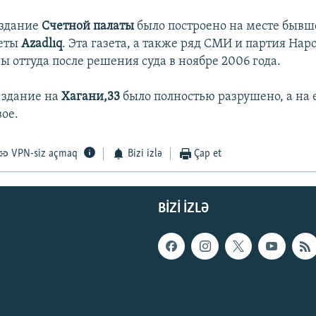
 здание
Счетной палаты
было построено на месте бывш
зеты
Azadlıq
. Эта газета, а также ряд СМИ и партия Нар
 оттуда после решения суда в ноябре 2006 года.
 здание на
Хагани,33
было полностью разрушено, а на 
вое.
VPN-siz açmaq
Bizi izlə
Çap et
BIZI IZLƏ