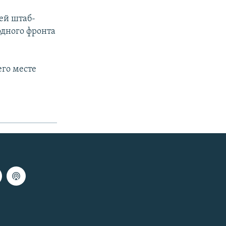
ей штаб-
одного фронта
его месте