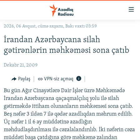
Keçid
linkləri
Əsas
2026, 06 Avqust, cümə axşamı, Bakı vaxtı 03:59
məzmuna
GÜNDƏM
İrandan Azərbaycana silah
qayıt
#İZAHLA
Əsas
gətirənlərin məhkəməsi sona çatıb
KORRUPSIOMETR
naviqasiyaya
qayıt
Dekabr 21, 2009
#ƏSLINDƏ
Axtarışa
FƏRQƏ BAX
Paylaş
VPN-siz açmaq
keç
QANUNI DOĞRU
Bu gün Ağır Cinayətlərə Dair İşlər üzrə Məhkəmədə
İrandan Azərbaycana qaçaqmalçılıq yolu ilə silah
ARAŞDIRMA
gətirməkdə ittiham olunanların məhkəməsi sona çatıb.
MULTIMEDIA
Beş nəfər 3 ildən 7 ilə qədər azadlıqdan məhrum edilib.
Üç nəfər 1 il 6 ay müddətinə azadlığın
RADIO ARXIV
VIDEO
məhdudlaşdırılması ilə cəzalalandırılıb. İki nəfərin cəza
HAQQIMIZDA
FOTOQALEREYA
OXU ZALI
müddəti başa çatdığına görə məhkəmə zalından