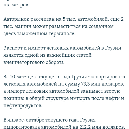
кв. метров.
İNFOQRAFIKA
AZƏRBAYCAN ƏDƏBIYYATI KITABXANASI
MISSIYAMIZ
BIZI IZLƏ
KARIKATURA
İSLAM VƏ DEMOKRATIYA
PEŞƏ ETIKASI VƏ JURNALISTIKA STANDARTLARIMIZ
Авторынок рассчитан на 5 тыс. автомобилей, еще 2
тыс. машин может разместиться на созданном
İZ - MƏDƏNIYYƏT PROQRAMI
MATERIALLARIMIZDAN ISTIFADƏ
здесь таможенном терминале.
AZADLIQRADIOSU MOBIL TELEFONUNUZDA
RFE/RL-in bütün saytları
BIZIMLƏ ƏLAQƏ
Экспорт и импорт легковых автомобилей в Грузии
является одной из важнейших статей
XƏBƏR BÜLLETENLƏRIMIZ
внешнеторгового оборота
За 10 месяцев текущего года Грузия экспортировала
легковых автомобилей на сумму 73,3 млн долларов,
а импорт легковых автомобилей занимает вторую
позицию в общей структуре импорта после нефти и
нефтепродуктов.
В январе-октябре текущего года Грузия
импортировала автомобилей на 212,2 млн долларов.