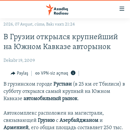
Keçid
linkləri
Əsas
2026, 07 Avqust, cümə, Bakı vaxtı 21:24
məzmuna
GÜNDƏM
В Грузии открылся крупнейший
qayıt
#İZAHLA
Əsas
на Южном Кавказе авторынок
KORRUPSIOMETR
naviqasiyaya
qayıt
Dekabr 19, 2009
#ƏSLINDƏ
Axtarışa
FƏRQƏ BAX
Paylaş
VPN-siz açmaq
keç
QANUNI DOĞRU
В грузинском городе
Рустави
(в 25 км от Тбилиси) в
субботу открылся самый крупный на Южном
ARAŞDIRMA
Кавказе
автомобильный рынок
.
MULTIMEDIA
Автокомплекс расположен на магистрали,
RADIO ARXIV
VIDEO
связывающей
Грузию
с
Азербайджаном
и
HAQQIMIZDA
FOTOQALEREYA
OXU ZALI
Арменией
, его общая площадь составляет 250 тыс.