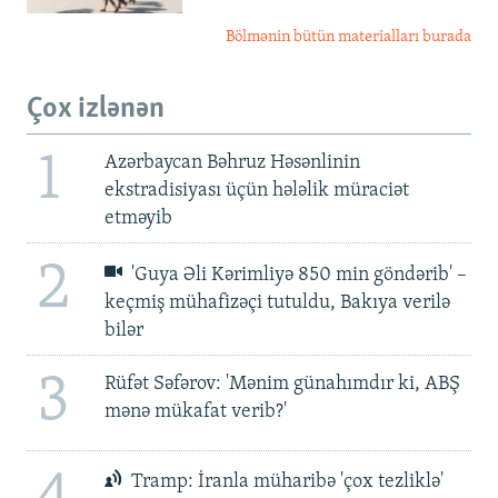
Bölmənin bütün materialları burada
Çox izlənən
1
Azərbaycan Bəhruz Həsənlinin
ekstradisiyası üçün hələlik müraciət
etməyib
2
'Guya Əli Kərimliyə 850 min göndərib' –
keçmiş mühafizəçi tutuldu, Bakıya verilə
bilər
3
Rüfət Səfərov: 'Mənim günahımdır ki, ABŞ
mənə mükafat verib?'
4
Tramp: İranla müharibə 'çox tezliklə'