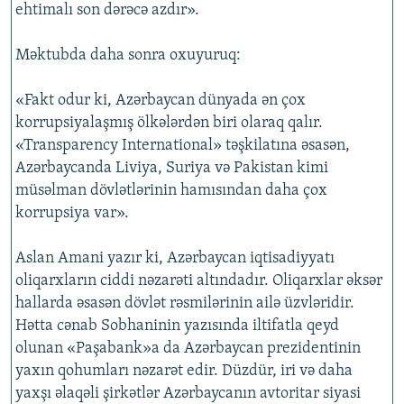
ehtimalı son dərəcə azdır».
Məktubda daha sonra oxuyuruq:
«Fakt odur ki, Azərbaycan dünyada ən çox
korrupsiyalaşmış ölkələrdən biri olaraq qalır.
«Transparency International» təşkilatına əsasən,
Azərbaycanda Liviya, Suriya və Pakistan kimi
müsəlman dövlətlərinin hamısından daha çox
korrupsiya var».
Aslan Amani yazır ki, Azərbaycan iqtisadiyyatı
oliqarxların ciddi nəzarəti altındadır. Oliqarxlar əksər
hallarda əsasən dövlət rəsmilərinin ailə üzvləridir.
Hətta cənab Sobhaninin yazısında iltifatla qeyd
olunan «Paşabank»a da Azərbaycan prezidentinin
yaxın qohumları nəzarət edir. Düzdür, iri və daha
yaxşı əlaqəli şirkətlər Azərbaycanın avtoritar siyasi