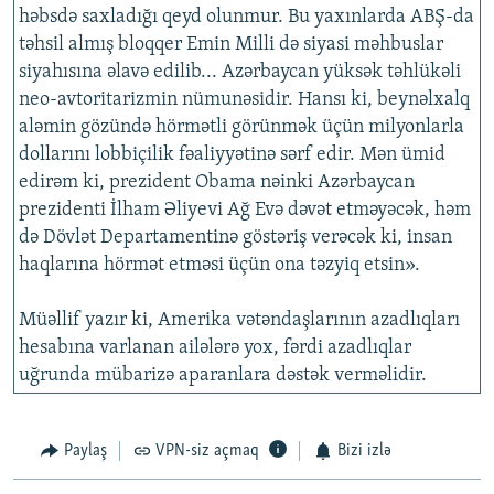
həbsdə saxladığı qeyd olunmur. Bu yaxınlarda ABŞ-da
təhsil almış bloqqer Emin Milli də siyasi məhbuslar
siyahısına əlavə edilib... Azərbaycan yüksək təhlükəli
neo-avtoritarizmin nümunəsidir. Hansı ki, beynəlxalq
aləmin gözündə hörmətli görünmək üçün milyonlarla
dollarını lobbiçilik fəaliyyətinə sərf edir. Mən ümid
edirəm ki, prezident Obama nəinki Azərbaycan
prezidenti İlham Əliyevi Ağ Evə dəvət etməyəcək, həm
də Dövlət Departamentinə göstəriş verəcək ki, insan
haqlarına hörmət etməsi üçün ona təzyiq etsin».
Müəllif yazır ki, Amerika vətəndaşlarının azadlıqları
hesabına varlanan ailələrə yox, fərdi azadlıqlar
uğrunda mübarizə aparanlara dəstək verməlidir.
Paylaş
VPN-siz açmaq
Bizi izlə