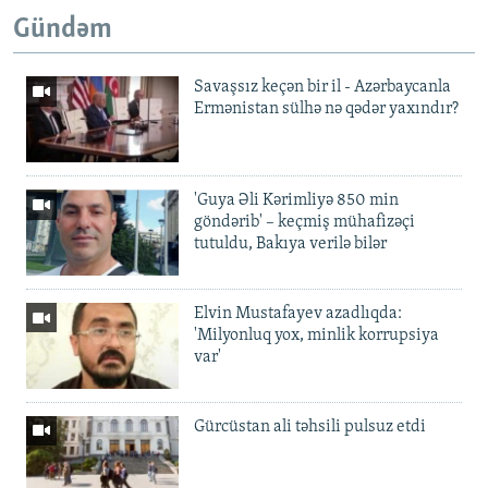
Gündəm
Savaşsız keçən bir il - Azərbaycanla
Ermənistan sülhə nə qədər yaxındır?
'Guya Əli Kərimliyə 850 min
göndərib' – keçmiş mühafizəçi
tutuldu, Bakıya verilə bilər
Elvin Mustafayev azadlıqda:
'Milyonluq yox, minlik korrupsiya
var'
Gürcüstan ali təhsili pulsuz etdi