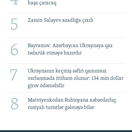
başa çatacaq
5
Zamin Salayev azadlığa çıxıb
6
Bayramov: Azərbaycan Ukraynaya qaz
tədarük etməyə hazırdır
7
Ukraynanın keçmiş səfiri qanunsuz
varlanmada ittiham olunur: 134 min dollar
girov ödəməlidir
8
Matviyenkodan Rubinyana xəbərdarlıq:
rusiyalı turistlər gəlməyə bilər