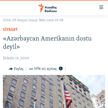
Keçid
linkləri
Əsas
2026, 09 Avqust, bazar, Bakı vaxtı 01:08
məzmuna
GÜNDƏM
SIYASƏT
qayıt
#İZAHLA
Əsas
«Azərbaycan Amerikanın dostu
KORRUPSIOMETR
naviqasiyaya
deyil»
qayıt
#ƏSLINDƏ
Axtarışa
Dekabr 19, 2009
FƏRQƏ BAX
keç
QANUNI DOĞRU
Paylaş
VPN-siz açmaq
ARAŞDIRMA
MULTIMEDIA
RADIO ARXIV
VIDEO
HAQQIMIZDA
FOTOQALEREYA
OXU ZALI