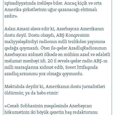
iqtisadiyyatında irəliləyə bilər. Ancaq kiçik və orta
Amerika şirkətlərinin uğur qazanacağı ehtimalı
azdır».
Aslan Amani əlavə edir ki, Azərbaycan Amerikanın
dostu deyil. Dostu olsaydı, ABŞ Konqresinin
maliyyələşdirdiyi radionun milli tezlikdən yayımına
qadağa qoymazdı. Ötən ilə qədər AzadlıqRadiosunun
Azərbaycan xidməti ölkədə ən mühüm azad və ədalətli
məlumat mənbəyi idi. 20 il əvvələ qədər radio ABŞ-ın
milli maraqlarına xidmət edib, Sovet İttifaqında
azadlıq arzusunu yox olmağa qoymurdu.
Məktubda deyilir ki, Amerikanın dostu jurnalistləri
öldürmür, ya da həbs etmir:
«Cənab Sobhaninin məqaləsində Azərbaycan
hökumətinin iki böyük qəzetin baş redaktorunu