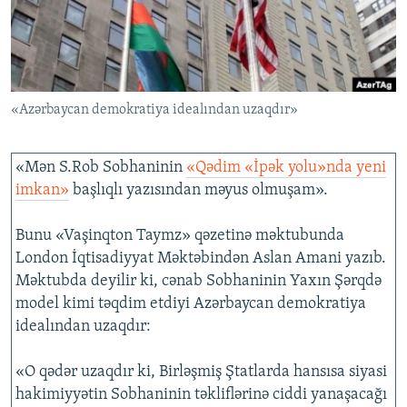
İNFOQRAFIKA
AZƏRBAYCAN ƏDƏBIYYATI KITABXANASI
MISSIYAMIZ
BIZI IZLƏ
KARIKATURA
İSLAM VƏ DEMOKRATIYA
PEŞƏ ETIKASI VƏ JURNALISTIKA STANDARTLARIMIZ
İZ - MƏDƏNIYYƏT PROQRAMI
MATERIALLARIMIZDAN ISTIFADƏ
«Azərbaycan demokratiya idealından uzaqdır»
AZADLIQRADIOSU MOBIL TELEFONUNUZDA
RFE/RL-in bütün saytları
BIZIMLƏ ƏLAQƏ
«Mən S.Rob Sobhaninin
«Qədim «İpək yolu»nda yeni
XƏBƏR BÜLLETENLƏRIMIZ
imkan»
başlıqlı yazısından məyus olmuşam».
Bunu «Vaşinqton Taymz» qəzetinə məktubunda
London İqtisadiyyat Məktəbindən Aslan Amani yazıb.
Məktubda deyilir ki, cənab Sobhaninin Yaxın Şərqdə
model kimi təqdim etdiyi Azərbaycan demokratiya
idealından uzaqdır:
«O qədər uzaqdır ki, Birləşmiş Ştatlarda hansısa siyasi
hakimiyyətin Sobhaninin təkliflərinə ciddi yanaşacağı