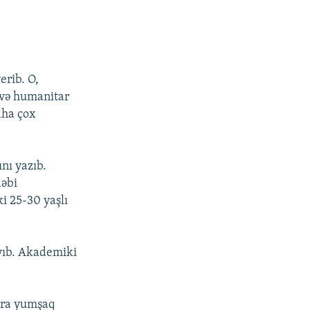
erib. O,
i və humanitar
aha çox
nı yazıb.
dəbi
i 25-30 yaşlı
yıb. Akademiki
lara yumşaq