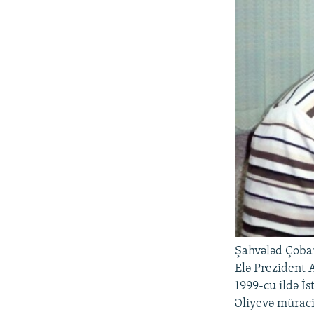
Şahvələd Çoba
Elə Prezident 
1999-cu ildə İs
Əliyevə müraci