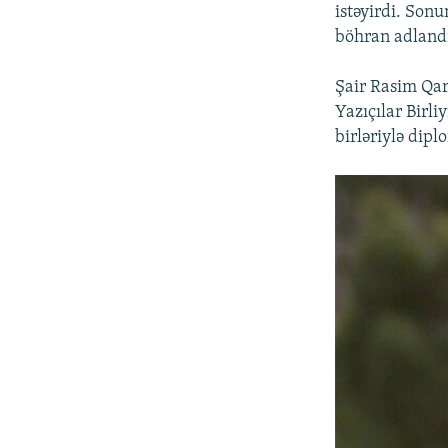
istəyirdi. Son
böhran adland
Şair Rasim Qar
Yazıçılar Birl
birləriylə dip