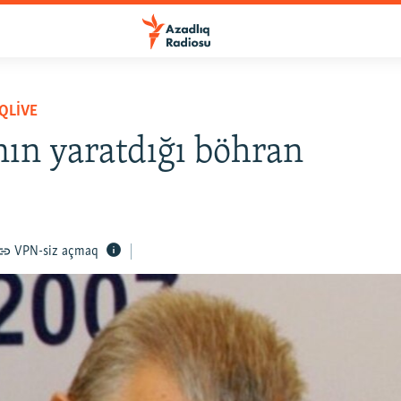
QLIVE
ın yaratdığı böhran
VPN-siz açmaq