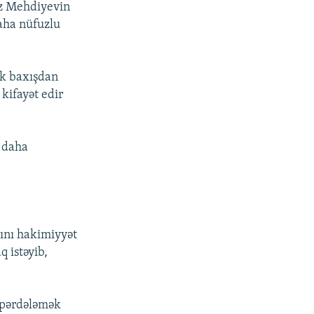
miz Mehdiyevin
aha nüfuzlu
lk baxışdan
kifayət edir
r daha
ını hakimiyyət
 istəyib,
ə pərdələmək