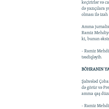
keçirirlər və c
də yazıçılara 
olması ilə izah
Amma jurnalist
Ramiz Mehdiyev
ki, bunun əksi
- Ramiz Mehdiye
təsdiqləyib.
BÖHRANIN Y
Şahvələd Çoban
də görür və Pr
amma qaş düzəl
- Ramiz Mehdiy