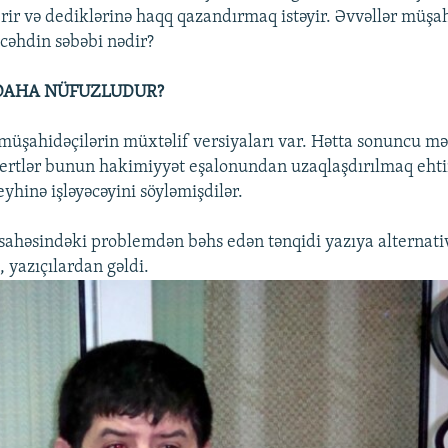
rir və dediklərinə haqq qazandırmaq istəyir. Əvvəllər müşa
cəhdin səbəbi nədir?
DAHA NÜFUZLUDUR?
müşahidəçilərin müxtəlif versiyaları var. Hətta sonuncu məq
ertlər bunun hakimiyyət eşalonundan uzaqlaşdırılmaq ehti
yhinə işləyəcəyini söyləmişdilər.
 sahəsindəki problemdən bəhs edən tənqidi yazıya alternat
 yazıçılardan gəldi.