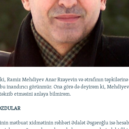
 ki, Ramiz Mehdiyev Anar Rzayevin və ətrafının təpkilərinə 
bu inandırıcı görünmür. Ona görə də deyirəm ki, Mehdiyev
təkzib etməsini anlaya bilmirəm.
OZDULAR
yinin mətbuat xidmətinin rəhbəri Ədalət Əsgəroğlu isə hesab 