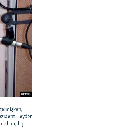
 gəlmişkən,
prezident Heydər
arahatçılıq