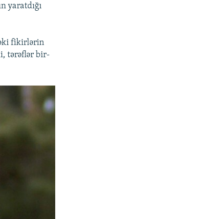
ın yaratdığı
i fikirlərin
 tərəflər bir-