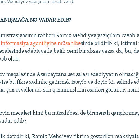
miz Mehdiyev yazıçılara cavab verib
ANIŞMAĞA NƏ VADAR EDİB?
nistrasiyasının rəhbəri Ramiz Mehdiyev yazıçılara cavab v
 informasiya agentliyinə müsahibə
sində bildirib ki, ictima
əqaləsində ədəbiyyatla bağlı cəmi bir abzas yazsa da, bu, d
əb olub.
 məqaləsində Azərbaycana səs salası ədəbiyyatın olmadığı
sə bu fikrə aydınlıq gətirmək istəyib və deyib ki, əslində ə
ha çox əvvəllər ad-san qazanmışların əsərləri görünür, nəink
vin məqaləsi kimi bu müsahibəsi də birmənalı qarşılanma
vadar edib?
lk dəfədir ki, Ramiz Mehdiyev fikrinə göstərilən reaksiya