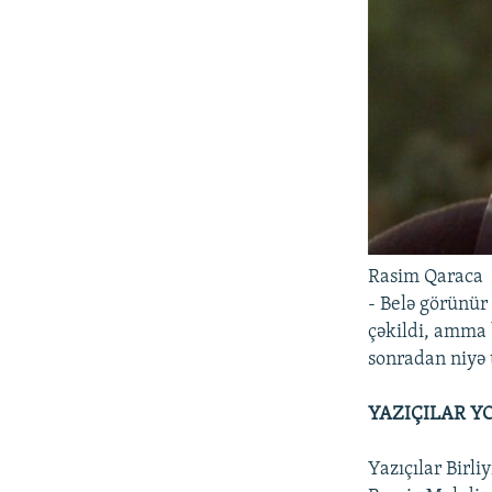
Rasim Qaraca
- Belə görünür
çəkildi, amma 
sonradan niyə 
YAZIÇILAR Y
Yazıçılar Birli