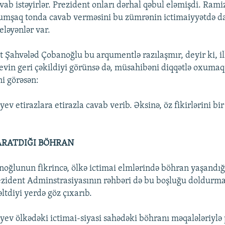
avab istəyirlər. Prezident onları dərhal qəbul eləmişdi. Ra
yumşaq tonda cavab verməsini bu zümrənin ictimaiyyətdə d
 eləyənlər var.
 Şahvələd Çobanoğlu bu arqumentlə razılaşmır, deyir ki, i
in geri çəkildiyi görünsə də, müsahibəni diqqətlə oxumaq 
ni görəsən:
v etirazlara etirazla cavab verib. Əksinə, öz fikirlərini bi
ARATDIĞI BÖHRAN
oğlunun fikrincə, ölkə ictimai elmlərində böhran yaşandığ
ezident Adminstrasiyasının rəhbəri də bu boşluğu doldurmaq
tdiyi yerdə göz çıxarıb.
ev ölkədəki ictimai-siyasi sahədəki böhranı məqalələriyl