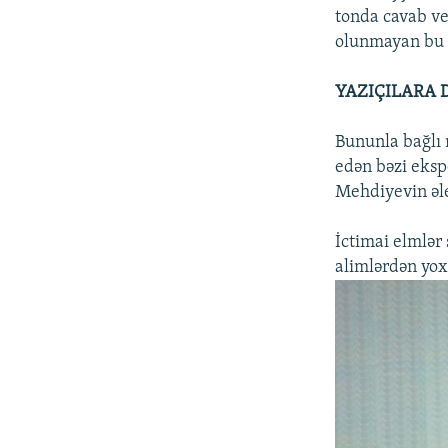
tonda cavab ve
olunmayan bu 
YAZIÇILARA 
Bununla bağlı 
edən bəzi eksp
Mehdiyevin əle
İctimai elmlər
alimlərdən yox,