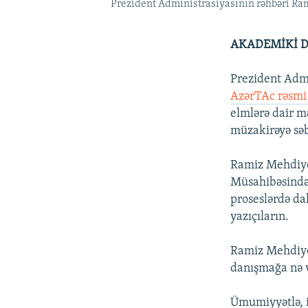
Prezident Administrasiyasının rəhbəri Ra
AKADEMİKİ D
Prezident Admi
AzərTAc rəsmi
elmlərə dair m
müzakirəyə səb
Ramiz Mehdiyev
Müsahibəsində i
proseslərdə da
yazıçıların.
Ramiz Mehdiye
danışmağa nə 
Ümumiyyətlə, i