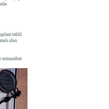
hidə
aləni təhlil
malı olan
iv münasibət