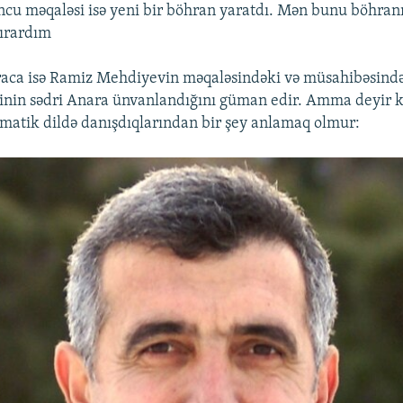
uncu məqaləsi isə yeni bir böhran yaratdı. Mən bunu böhran
ırardım
aca isə Ramiz Mehdiyevin məqaləsindəki və müsahibəsindək
iyinin sədri Anara ünvanlandığını güman edir. Amma deyir ki,
lomatik dildə danışdıqlarından bir şey anlamaq olmur: