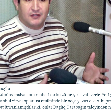
noğlu
Adminstrasiyasının rəhbəri də bu zümrəyə cavab verir. Yeri
tanbul zirvə toplantısı ərəfəsində bir neçə yazıçı o vaxtkı 
ət ünvanlamışdılar ki, onlar Dağlıq Qarabağın taleyindən n