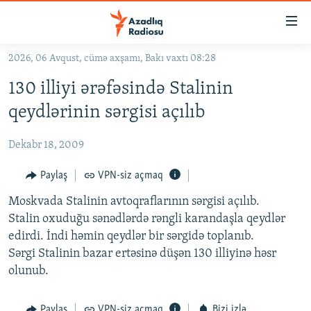
Keçid
linkləri
Əsas
2026, 06 Avqust, cümə axşamı, Bakı vaxtı 08:28
məzmuna
GÜNDƏM
130 illiyi ərəfəsində Stalinin
qayıt
#İZAHLA
Əsas
qeydlərinin sərgisi açılıb
KORRUPSIOMETR
naviqasiyaya
qayıt
Dekabr 18, 2009
#ƏSLINDƏ
Axtarışa
FƏRQƏ BAX
Paylaş
VPN-siz açmaq
keç
QANUNI DOĞRU
Moskvada Stalinin avtoqraflarının sərgisi açılıb.
Stalin oxuduğu sənədlərdə rəngli karandaşla qeydlər
ARAŞDIRMA
edirdi. İndi həmin qeydlər bir sərgidə toplanıb.
MULTIMEDIA
Sərgi Stalinin bazar ertəsinə düşən 130 illiyinə həsr
olunub.
RADIO ARXIV
VIDEO
HAQQIMIZDA
FOTOQALEREYA
OXU ZALI
Paylaş
VPN-siz açmaq
Bizi izlə