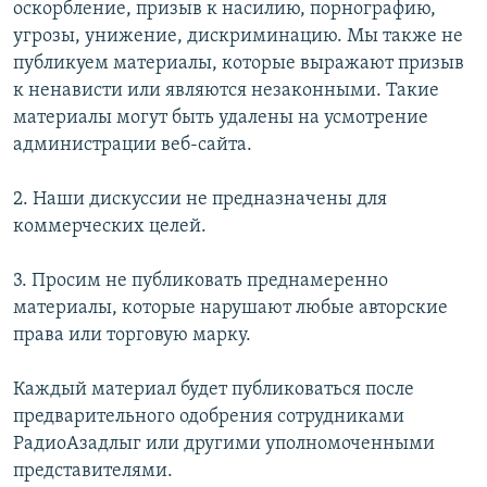
оскорбление, призыв к насилию, порнографию,
İNFOQRAFIKA
AZƏRBAYCAN ƏDƏBIYYATI KITABXANASI
MISSIYAMIZ
угрозы, унижение, дискриминацию. Мы также не
BIZI IZLƏ
KARIKATURA
İSLAM VƏ DEMOKRATIYA
PEŞƏ ETIKASI VƏ JURNALISTIKA STANDARTLARIMIZ
публикуем материалы, которые выражают призыв
к ненависти или являются незаконными. Такие
İZ - MƏDƏNIYYƏT PROQRAMI
MATERIALLARIMIZDAN ISTIFADƏ
материалы могут быть удалены на усмотрение
AZADLIQRADIOSU MOBIL TELEFONUNUZDA
RFE/RL-in bütün saytları
администрации веб-сайта.
BIZIMLƏ ƏLAQƏ
2. Наши дискуссии не предназначены для
XƏBƏR BÜLLETENLƏRIMIZ
коммерческих целей.
3. Просим не публиковать преднамеренно
материалы, которые нарушают любые авторские
права или торговую марку.
Каждый материал будет публиковаться после
предварительного одобрения сотрудниками
РадиоАзадлыг или другими уполномоченными
представителями.