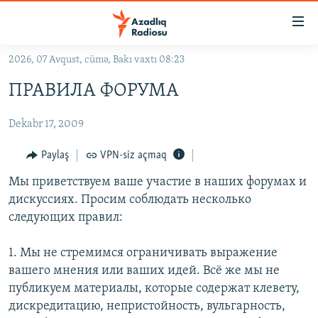
Keçid
linkləri
Əsas
2026, 07 Avqust, cümə, Bakı vaxtı 08:23
məzmuna
GÜNDƏM
ПРАВИЛА ФОРУМА
qayıt
#İZAHLA
Əsas
Dekabr 17, 2009
KORRUPSIOMETR
naviqasiyaya
qayıt
#ƏSLINDƏ
Paylaş
VPN-siz açmaq
Axtarışa
FƏRQƏ BAX
keç
Мы приветствуем ваше участие в наших форумах и
дискуссиях. Просим соблюдать несколько
QANUNI DOĞRU
следующих правил:
ARAŞDIRMA
1. Мы не стремимся ограничивать выражение
MULTIMEDIA
вашего мнения или ваших идей. Всё же мы не
RADIO ARXIV
VIDEO
публикуем материалы, которые содержат клевету,
HAQQIMIZDA
дискредитацию, непристойность, вульгарность,
FOTOQALEREYA
OXU ZALI