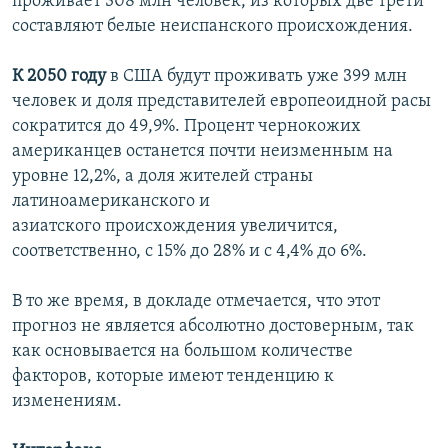
проживает 308 млн человек, из которых две трети
İNFOQRAFIKA
AZƏRBAYCAN ƏDƏBIYYATI KITABXANASI
MISSIYAMIZ
составляют белые неиспанского происхождения.
BIZI IZLƏ
KARIKATURA
İSLAM VƏ DEMOKRATIYA
PEŞƏ ETIKASI VƏ JURNALISTIKA STANDARTLARIMIZ
К 2050 году
в США будут проживать уже 399 млн
İZ - MƏDƏNIYYƏT PROQRAMI
MATERIALLARIMIZDAN ISTIFADƏ
человек и доля представителей европеоидной расы
сократится до 49,9%. Процент чернокожих
AZADLIQRADIOSU MOBIL TELEFONUNUZDA
RFE/RL-in bütün saytları
американцев останется почти неизменным на
BIZIMLƏ ƏLAQƏ
уровне 12,2%, а доля жителей страны
XƏBƏR BÜLLETENLƏRIMIZ
латиноамериканского и
азиатского происхождения увеличится,
соответственно, с 15% до 28% и с 4,4% до 6%.
В то же время, в докладе отмечается, что этот
прогноз не является абсолютно достоверным, так
как основывается на большом количестве
факторов, которые имеют тенденцию к
изменениям.