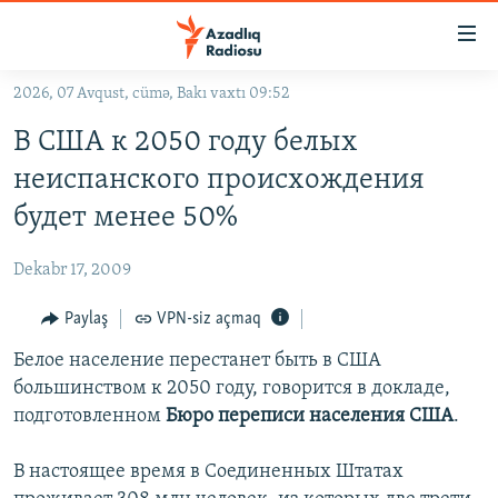
Keçid
linkləri
Əsas
2026, 07 Avqust, cümə, Bakı vaxtı 09:52
məzmuna
GÜNDƏM
В США к 2050 году белых
qayıt
#İZAHLA
Əsas
неиспанского происхождения
KORRUPSIOMETR
naviqasiyaya
будет менее 50%
qayıt
#ƏSLINDƏ
Axtarışa
Dekabr 17, 2009
FƏRQƏ BAX
keç
QANUNI DOĞRU
Paylaş
VPN-siz açmaq
ARAŞDIRMA
Белое население перестанет быть в США
большинством к 2050 году, говорится в докладе,
MULTIMEDIA
подготовленном
Бюро переписи населения США
.
RADIO ARXIV
VIDEO
В настоящее время в Соединенных Штатах
HAQQIMIZDA
FOTOQALEREYA
OXU ZALI