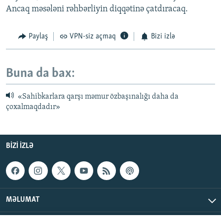
Ancaq məsələni rəhbərliyin diqqətinə çatdıracaq.
Paylaş
VPN-siz açmaq
Bizi izlə
Buna da bax:
«Sahibkarlara qarşı məmur özbaşınalığı daha da
çoxalmaqdadır»
BIZI IZLƏ
MƏLUMAT