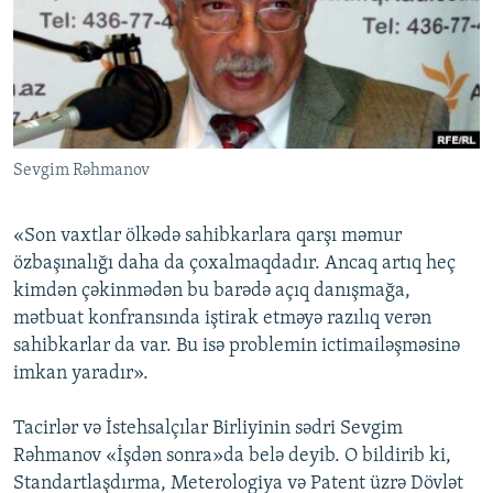
İNFOQRAFIKA
AZƏRBAYCAN ƏDƏBIYYATI KITABXANASI
MISSIYAMIZ
BIZI IZLƏ
KARIKATURA
İSLAM VƏ DEMOKRATIYA
PEŞƏ ETIKASI VƏ JURNALISTIKA STANDARTLARIMIZ
İZ - MƏDƏNIYYƏT PROQRAMI
MATERIALLARIMIZDAN ISTIFADƏ
AZADLIQRADIOSU MOBIL TELEFONUNUZDA
RFE/RL-in bütün saytları
Sevgim Rəhmanov
BIZIMLƏ ƏLAQƏ
XƏBƏR BÜLLETENLƏRIMIZ
«Son vaxtlar ölkədə sahibkarlara qarşı məmur
özbaşınalığı daha da çoxalmaqdadır. Ancaq artıq heç
kimdən çəkinmədən bu barədə açıq danışmağa,
mətbuat konfransında iştirak etməyə razılıq verən
sahibkarlar da var. Bu isə problemin ictimailəşməsinə
imkan yaradır».
Tacirlər və İstehsalçılar Birliyinin sədri Sevgim
Rəhmanov «İşdən sonra»da belə deyib. O bildirib ki,
Standartlaşdırma, Meterologiya və Patent üzrə Dövlət