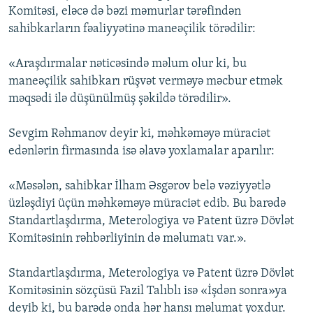
Komitəsi, eləcə də bəzi məmurlar tərəfindən
sahibkarların fəaliyyətinə maneəçilik törədilir:
«Araşdırmalar nəticəsində məlum olur ki, bu
maneəçilik sahibkarı rüşvət verməyə məcbur etmək
məqsədi ilə düşünülmüş şəkildə törədilir».
Sevgim Rəhmanov deyir ki, məhkəməyə müraciət
edənlərin firmasında isə əlavə yoxlamalar aparılır:
«Məsələn, sahibkar İlham Əsgərov belə vəziyyətlə
üzləşdiyi üçün məhkəməyə müraciət edib. Bu barədə
Standartlaşdırma, Meterologiya və Patent üzrə Dövlət
Komitəsinin rəhbərliyinin də məlumatı var.».
Standartlaşdırma, Meterologiya və Patent üzrə Dövlət
Komitəsinin sözçüsü Fazil Talıblı isə «İşdən sonra»ya
deyib ki, bu barədə onda hər hansı məlumat yoxdur.