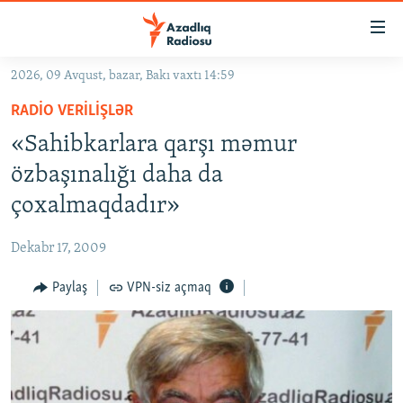
Keçid
linkləri
Əsas
2026, 09 Avqust, bazar, Bakı vaxtı 14:59
məzmuna
GÜNDƏM
RADIO VERILIŞLƏR
qayıt
#İZAHLA
Əsas
«Sahibkarlara qarşı məmur
KORRUPSIOMETR
naviqasiyaya
özbaşınalığı daha da
qayıt
#ƏSLINDƏ
çoxalmaqdadır»
Axtarışa
FƏRQƏ BAX
keç
Dekabr 17, 2009
QANUNI DOĞRU
Paylaş
VPN-siz açmaq
ARAŞDIRMA
MULTIMEDIA
RADIO ARXIV
VIDEO
HAQQIMIZDA
FOTOQALEREYA
OXU ZALI