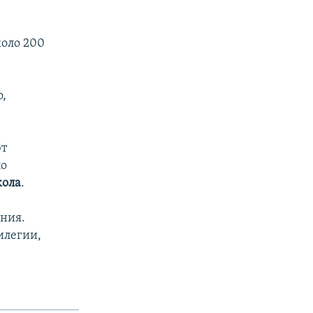
коло 200
о,
ют
по
кола
.
ния.
илегии,