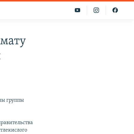
имату
ы
оны группы
правительства
углекислого