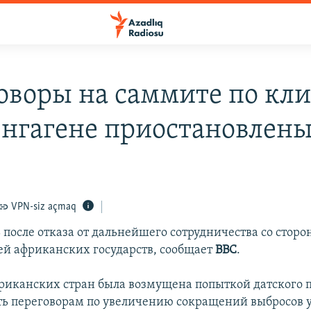
оворы на саммите по кл
енгагене приостановлен
VPN-siz açmaq
 после отказа от дальнейшего сотрудничества со стор
ей африканских государств, сообщает
ВВС
.
риканских стран была возмущена попыткой датского 
ть переговорам по увеличению сокращений выбросов 