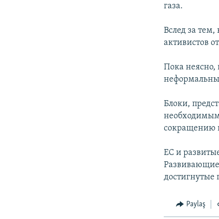
İNFOQRAFIKA
AZƏRBAYCAN ƏDƏBIYYATI KITABXANASI
MISSIYAMIZ
газа.
KARIKATURA
İSLAM VƏ DEMOKRATIYA
PEŞƏ ETIKASI VƏ JURNALISTIKA
STANDARTLARIMIZ
Вслед за тем,
İZ - MƏDƏNIYYƏT PROQRAMI
активистов от
MATERIALLARIMIZDAN ISTIFADƏ
AZADLIQRADIOSU MOBIL TELEFONUNUZDA
Пока неясно, 
неформальные
BIZIMLƏ ƏLAQƏ
XƏBƏR BÜLLETENLƏRIMIZ
Блоки, предс
необходимым,
сокращению в
ЕС и развиты
Развивающиес
достигнутые 
Paylaş