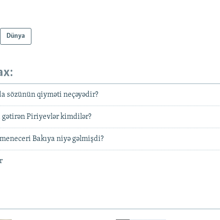
Dünya
ax:
da sözünün qiyməti neçəyədir?
 gətirən Piriyevlər kimdilər?
meneceri Bakıya niyə gəlmişdi?
r