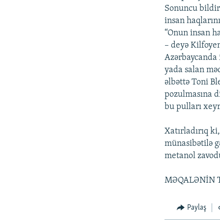
Sonuncu bildiri
insan haqların
“Onun insan ha
– deyə Kilfoyen
Azərbaycanda in
yada salan məqa
əlbəttə Toni Bl
pozulmasına di
bu pulları xey
Xatırladırıq k
münasibətilə g
metanol zavod
MƏQALƏNİN 
Paylaş