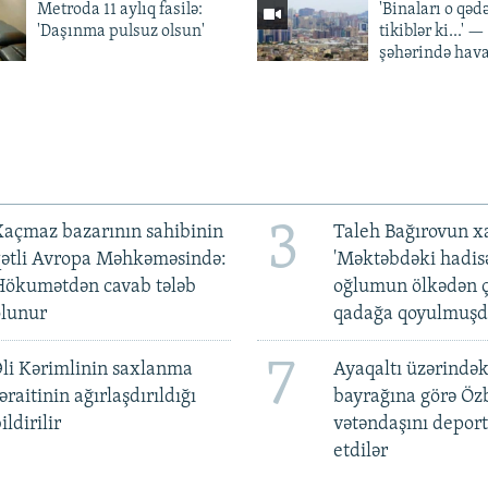
Metroda 11 aylıq fasilə:
'Binaları o qədə
'Daşınma pulsuz olsun'
tikiblər ki...' 
şəhərində hav
3
açmaz bazarının sahibinin
Taleh Bağırovun x
qətli Avropa Məhkəməsində:
'Məktəbdəki hadis
Hökumətdən cavab tələb
oğlumun ölkədən ç
olunur
qadağa qoyulmuşd
7
li Kərimlinin saxlanma
Ayaqaltı üzərindək
əraitinin ağırlaşdırıldığı
bayrağına görə Öz
ildirilir
vətəndaşını deport
etdilər