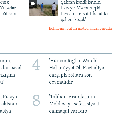
r sıx
Şabran kəndlilərinin
— Küləklər
harayı: 'Məcburuq ki,
a böhranı
heyvanları satıb kənddən
şəhərə köçək'
Bölmənin bütün materialları burada
4
anımı:
'Human Rights Watch':
ədən əvvəl
Hakimiyyət Əli Kərimliyə
ıxışına
qarşı pis rəftara son
u'
qoymalıdır
8
i Rusiya
'Taliban' rəsmilərinin
bəkistan
Moldovaya səfəri siyasi
asiya
qalmaqal yaradıb