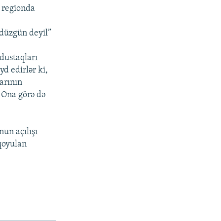
a regionda
 düzgün deyil”
 dustaqları
yd edirlər ki,
larının
 Ona görə də
nun açılışı
qoyulan