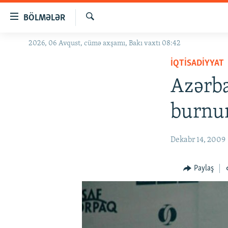
Keçid
BÖLMƏLƏR
linkləri
Axtar
Əsas
2026, 06 Avqust, cümə axşamı, Bakı vaxtı 08:42
GÜNDƏM
məzmuna
İQTISADIYYAT
#İZAHLA
qayıt
Əsas
Azərba
KORRUPSIOMETR
naviqasiyaya
#ƏSLINDƏ
qayıt
burnun
Axtarışa
FƏRQƏ BAX
keç
QANUNI DOĞRU
Dekabr 14, 2009
ARAŞDIRMA
Paylaş
MULTIMEDIA
RADIO ARXIV
VIDEO
HAQQIMIZDA
FOTOQALEREYA
OXU ZALI