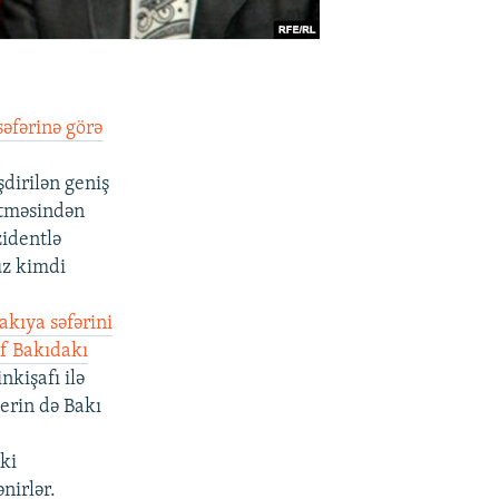
əfərinə görə
dirilən geniş
etməsindən
zidentlə
üz kimdi
akıya səfərini
f Bakıdakı
kişafı ilə
lerin də Bakı
çki
nirlər.