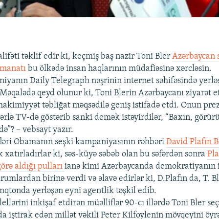
ifəti təklif edir ki, keçmiş baş nazir Toni Bler
Azərbaycan s
 manatı
bu ölkədə insan haqlarının müdafiəsinə xərcləsin.
niyanın Daily Telegraph nəşrinin internet səhifəsində yerləş
. Məqalədə qeyd olunur ki, Toni Blerin Azərbaycanı ziyarət 
 hakimiyyət təbliğat məqsədilə geniş istifadə etdi. Onun pre
ərlə TV-də göstərib sanki demək istəyirdilər, “Baxın, görür
də”? – vebsayt yazır.
fləri Obamanın seşki kampaniyasının rəhbəri
David Plafın B
k xatırladırlar ki, səs-küyə səbəb olan bu səfərdən sonra
Pla
örə aldığı pulları
ianə kimi Azərbaycanda demokratiyanın in
umlardan birinə verdi və əlavə edirlər ki, D.Plafın da, T. B
inqtonda yerləşən eyni agentlik təşkil edib.
lellərini inkişaf etdirən müəlliflər 90-cı illərdə Toni Bler se
 iştirak edən millət vəkili Peter Kilfoylenin mövqeyini öyrə