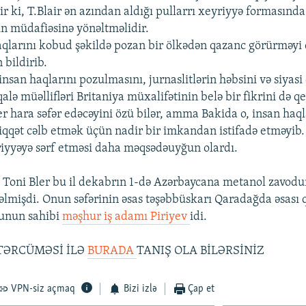
r ki, T.Blair ən azından aldığı pullarrı xeyriyyə formasınd
ın müdafiəsinə yönəltməlidir.
qlarını kobud şəkildə pozan bir ölkədən qazanc görürməyi
 bildirib.
san haqlarını pozulmasını, jurnaslitlərin həbsini və siyasi
lə müəllifləri Britaniya müxalifətinin belə bir fikrini də qe
er hara səfər edəcəyini özü bilər, amma Bakida o, insan haq
qqət cəlb etmək üçün nadir bir imkandan istifadə etməyib.
riyyəyə sərf etməsi daha məqsədəuyğun olardı.
i, Toni Bler bu il dekabrın 1-də Azərbaycana metanol zavodu
əlmişdi. Onun səfərinin əsas təşəbbüskarı Qaradağda əsası 
unun sahibi
məşhur iş adamı Piriyev
idi.
TƏRCÜMƏSİ İLƏ
BURADA
TANIŞ OLA BİLƏRSİNİZ
VPN-siz açmaq
Bizi izlə
Çap et