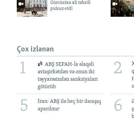
Gürcüstan ali təhsili
pulsuz etdi
Çox izlənən
1
2
X
ABŞ SEPAH-la əlaqəli
aviaşirkətdən və onun iki
təyyarəsindən sanksiyaları
götürüb
5
6
İran: ABŞ ilə heç bir danışıq
Ə
aparılmır
ş
b