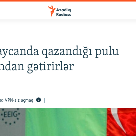
ycanda qazandığı pulu
dan gətirirlər
VPN-siz açmaq