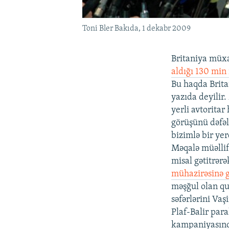
Toni Bler Bakıda, 1 dekabr 2009
Britaniya müxal
aldığı 130 min
Bu haqda Brita
yazıda deyilir
yerli avtoritar
görüşünü dəfəl
bizimlə bir yer
Məqalə müəlli
misal gətitrərə
mühazirəsinə g
məşğul olan qur
səfərlərini Vaş
Plaf-Balir para
kampaniyasında