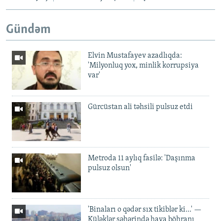
Gündəm
Elvin Mustafayev azadlıqda:
'Milyonluq yox, minlik korrupsiya
var'
Gürcüstan ali təhsili pulsuz etdi
Metroda 11 aylıq fasilə: 'Daşınma
pulsuz olsun'
'Binaları o qədər sıx tikiblər ki...' —
Küləklər şəhərində hava böhranı