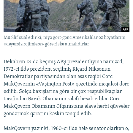
İNFOQRAFIKA
AZƏRBAYCAN ƏDƏBIYYATI KITABXANASI
MISSIYAMIZ
BIZI IZLƏ
KARIKATURA
İSLAM VƏ DEMOKRATIYA
PEŞƏ ETIKASI VƏ JURNALISTIKA STANDARTLARIMIZ
İZ - MƏDƏNIYYƏT PROQRAMI
MATERIALLARIMIZDAN ISTIFADƏ
AZADLIQRADIOSU MOBIL TELEFONUNUZDA
Müəllif sual edir ki, niyə görə gənc Amerikalılar öz həyatlarını
RFE/RL-in bütün saytları
«dəyərsiz rejimlərə» görə riskə atmalıdırlar
BIZIMLƏ ƏLAQƏ
XƏBƏR BÜLLETENLƏRIMIZ
Dekabrın 13-də keçmiş ABŞ prezidentliyinə namizəd,
1972-ci ildə prezident seçilmiş Riçard Niksonun
Demokratlar partiyasından olan əsas rəqibi Corc
MakQovernin «Vaşinqton Post» qəzetində məqaləsi dərc
edilib. Solçu baxışlarına görə bir çox respublikaçılar
tərəfindən Barak Obamanın sələfi hesab edilən Corc
MakQovern Obamanın Əfqanıstana əlavə hərbi qüvvələr
göndərmək qərarını kəskin tənqid edib.
MakQovern yazır ki, 1960-cı ildə hələ senator olarkən o,