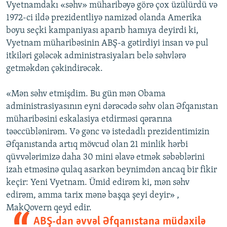
Vyetnamdakı «səhv» müharibəyə görə çox üzülürdü və
1972-ci ildə prezidentliyə namizəd olanda Amerika
boyu seçki kampaniyası aparıb hamıya deyirdi ki,
Vyetnam müharibəsinin ABŞ-a gətirdiyi insan və pul
itkiləri gələcək administrasiyaları belə səhvlərə
getməkdən çəkindirəcək.
«Mən səhv etmişdim. Bu gün mən Obama
administrasiyasının eyni dərəcədə səhv olan Əfqanıstan
müharibəsini eskalasiya etdirməsi qərarına
təəccüblənirəm. Və gənc və istedadlı prezidentimizin
Əfqanıstanda artıq mövcud olan 21 minlik hərbi
qüvvələrimizə daha 30 mini əlavə etmək səbəblərini
izah etməsinə qulaq asarkən beynimdən ancaq bir fikir
keçir: Yeni Vyetnam. Ümid edirəm ki, mən səhv
edirəm, amma tarix mənə başqa şeyi deyir» ,
MakQovern qeyd edir.
ABŞ-dan əvvəl Əfqanıstana müdaxilə