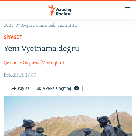
Keçid
linkləri
Əsas
2026, 07 Avqust, cümə, Bakı vaxtı 11:12
məzmuna
GÜNDƏM
SIYASƏT
qayıt
#İZAHLA
Əsas
Yeni Vyetnama doğru
KORRUPSIOMETR
naviqasiyaya
qayıt
Qorxmaz Əsgərov (Vaşinqton)
#ƏSLINDƏ
Axtarışa
Dekabr 13, 2009
FƏRQƏ BAX
keç
QANUNI DOĞRU
Paylaş
VPN-siz açmaq
ARAŞDIRMA
MULTIMEDIA
RADIO ARXIV
VIDEO
HAQQIMIZDA
FOTOQALEREYA
OXU ZALI