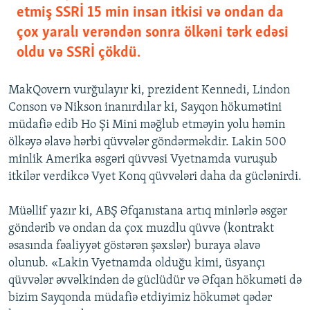
etmiş SSRİ 15 min insan itkisi və ondan da
çox yaralı verəndən sonra ölkəni tərk edəsi
oldu və SSRİ çökdü.
MakQovern vurğulayır ki, prezident Kennedi, Lindon
Conson və Nikson inanırdılar ki, Sayqon hökumətini
müdafiə edib Ho Şi Mini məğlub etməyin yolu həmin
ölkəyə əlavə hərbi qüvvələr göndərməkdir. Lakin 500
minlik Amerika əsgəri qüvvəsi Vyetnamda vuruşub
itkilər verdikcə Vyet Konq qüvvələri daha da güclənirdi.
Müəllif yazır ki, ABŞ Əfqanıstana artıq minlərlə əsgər
göndərib və ondan da çox muzdlu qüvvə (kontrakt
əsasında fəaliyyət göstərən şəxslər) buraya əlavə
olunub. «Lakin Vyetnamda olduğu kimi, üsyançı
qüvvələr əvvəlkindən də güclüdür və Əfqan hökuməti də
bizim Sayqonda müdafiə etdiyimiz hökumət qədər