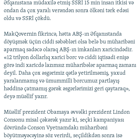
Əfqanıstana müdaxilə etmiş SSRİ 15 min insan itkisi və
ondan da çox yaralı verəndən sonra ölkəni tərk edəsi
oldu və SSRİ çökdü.
MakQovernin fikrincə, hətta ABŞ-ın Əfqanıstanda
döyüşmək üçün ciddi səbəbləri olsa belə bu müharibəni
aparmaq sadəcə olaraq ABŞ-ın imkanları xaricindədir.
«12 trilyon dollarlıq xarici borc və ciddi iqtisadi enişə
görə indi xaricdə lazımsız müharibələr aparmaq zamanı
deyil. Daha çox əsgərimiz qətlə yetirilməmiş, yaxud
yaralanmamış və ümummilli borcumuz partlayış
həddinə çatmamış gərək əsgərlərimizi geri qaytaraq»,
deyə müəllif yazır.
Müəllif prezident Obamaya əvvəlki prezident Lindon
Consonu misal çəkərək yazır ki, seçki kampaniyası
dövründə Conson Vyetnamdakı müharibəni
böyütməyəcəyinə söz verirdi, seçildikdən sonra isə