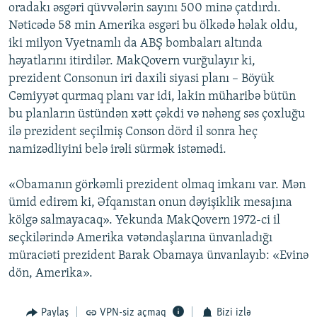
oradakı əsgəri qüvvələrin sayını 500 minə çatdırdı.
Nəticədə 58 min Amerika əsgəri bu ölkədə həlak oldu,
iki milyon Vyetnamlı da ABŞ bombaları altında
həyatlarını itirdilər. MakQovern vurğulayır ki,
prezident Consonun iri daxili siyasi planı – Böyük
Cəmiyyət qurmaq planı var idi, lakin müharibə bütün
bu planların üstündən xətt çəkdi və nəhəng səs çoxluğu
ilə prezident seçilmiş Conson dörd il sonra heç
namizədliyini belə irəli sürmək istəmədi.
«Obamanın görkəmli prezident olmaq imkanı var. Mən
ümid edirəm ki, Əfqanıstan onun dəyişiklik mesajına
kölgə salmayacaq». Yekunda MakQovern 1972-ci il
seçkilərində Amerika vətəndaşlarına ünvanladığı
müraciəti prezident Barak Obamaya ünvanlayıb: «Evinə
dön, Amerika».
Paylaş
VPN-siz açmaq
Bizi izlə