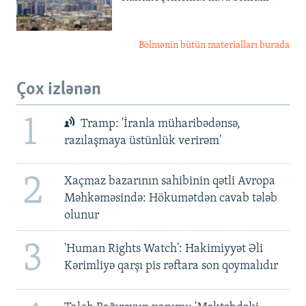
Bölmənin bütün materialları burada
Çox izlənən
1
Tramp: 'İranla müharibədənsə,
razılaşmaya üstünlük verirəm'
2
Xaçmaz bazarının sahibinin qətli Avropa
Məhkəməsində: Hökumətdən cavab tələb
olunur
3
'Human Rights Watch': Hakimiyyət Əli
Kərimliyə qarşı pis rəftara son qoymalıdır