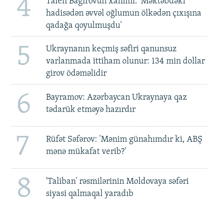
4
Taleh Bağırovun xanımı: 'Məktəbdəki
hadisədən əvvəl oğlumun ölkədən çıxışına
qadağa qoyulmuşdu'
5
Ukraynanın keçmiş səfiri qanunsuz
varlanmada ittiham olunur: 134 min dollar
girov ödəməlidir
6
Bayramov: Azərbaycan Ukraynaya qaz
tədarük etməyə hazırdır
7
Rüfət Səfərov: 'Mənim günahımdır ki, ABŞ
mənə mükafat verib?'
8
'Taliban' rəsmilərinin Moldovaya səfəri
siyasi qalmaqal yaradıb