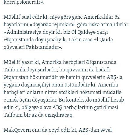
korrupsionerdir».
Müəllif sual edir ki, niyə görə gənc Amerikalılar öz
həyatlarını «dəyərsiz rejimlərə» görə riskə atmalıdırlar.
«Administrasiya deyir ki, biz Əl Qaidəyə qarşı
Əfqanıstanda döyüşməliyik. Lakin əsas Əl Qaidə
qüvvələri Pakistandadır».
Müəllif yazır ki, Amerika hərbçiləri Əfqanıstanda
Talibanla döyüşürlər ki, bu qüvvənin də hədəfi
Əfqanıstan hökumətidir və həmin qüvvələrin ABŞ-la
yeganə düşmənçiliyi onun üstündədir ki, Amerika
hərbçiləri onların nifrət etdikləri hökuməti müdafiə
etmək üçün döyüşürlər. Bu kontekstdə müəllif hesab
edir ki, bölgəyə əlavə ABŞ hərbçilərinin gətirilməsi
Talibanı bir az da qızışdıracaq.
MakQovern onu da qeyd edir ki, ABŞ-dan əvvəl