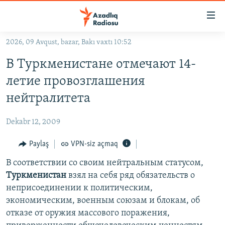
Keçid
linkləri
Əsas
2026, 09 Avqust, bazar, Bakı vaxtı 10:52
məzmuna
GÜNDƏM
В Туркменистане отмечают 14-
qayıt
#İZAHLA
Əsas
летие провозглашения
KORRUPSIOMETR
naviqasiyaya
нейтралитета
qayıt
#ƏSLINDƏ
Axtarışa
Dekabr 12, 2009
FƏRQƏ BAX
keç
QANUNI DOĞRU
Paylaş
VPN-siz açmaq
ARAŞDIRMA
В соответствии со своим нейтральным статусом,
Туркменистан
взял на себя ряд обязательств о
MULTIMEDIA
неприсоединении к политическим,
RADIO ARXIV
VIDEO
экономическим, военным союзам и блокам, об
отказе от оружия массового поражения,
HAQQIMIZDA
FOTOQALEREYA
OXU ZALI