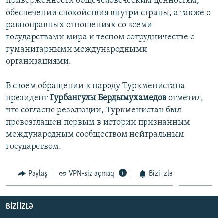
приверженности общечеловеческим ценностям,
İNFOQRAFIKA
AZƏRBAYCAN ƏDƏBIYYATI KITABXANASI
MISSIYAMIZ
обеспечении спокойствия внутри страны, а также о
BIZI IZLƏ
равноправных отношениях со всеми
KARIKATURA
İSLAM VƏ DEMOKRATIYA
PEŞƏ ETIKASI VƏ JURNALISTIKA STANDARTLARIMIZ
государствами мира и тесном сотрудничестве с
İZ - MƏDƏNIYYƏT PROQRAMI
MATERIALLARIMIZDAN ISTIFADƏ
гуманитарными международными
организациями.
AZADLIQRADIOSU MOBIL TELEFONUNUZDA
RFE/RL-in bütün saytları
BIZIMLƏ ƏLAQƏ
В своем обращении к народу Туркменистана
XƏBƏR BÜLLETENLƏRIMIZ
президент
Гурбангулы Бердымухамедов
отметил,
что согласно резолюции, Туркменистан был
провозглашен первым в истории признанным
международным сообществом нейтральным
государством.
Paylaş
VPN-siz açmaq
Bizi izlə
BIZI IZLƏ