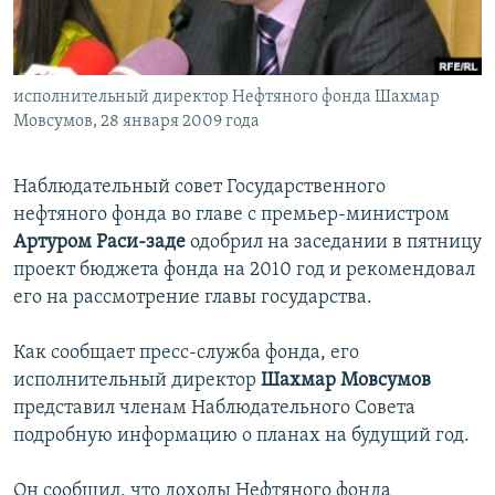
İNFOQRAFIKA
AZƏRBAYCAN ƏDƏBIYYATI KITABXANASI
MISSIYAMIZ
BIZI IZLƏ
KARIKATURA
İSLAM VƏ DEMOKRATIYA
PEŞƏ ETIKASI VƏ JURNALISTIKA STANDARTLARIMIZ
исполнительный директор Нефтяного фонда Шахмар
İZ - MƏDƏNIYYƏT PROQRAMI
MATERIALLARIMIZDAN ISTIFADƏ
Мовсумов, 28 января 2009 года
AZADLIQRADIOSU MOBIL TELEFONUNUZDA
RFE/RL-in bütün saytları
BIZIMLƏ ƏLAQƏ
Наблюдательный совет Государственного
нефтяного фонда во главе с премьер-министром
XƏBƏR BÜLLETENLƏRIMIZ
Артуром Раси-заде
одобрил на заседании в пятницу
проект бюджета фонда на 2010 год и рекомендовал
его на рассмотрение главы государства.
Как сообщает пресс-служба фонда, его
исполнительный директор
Шахмар Мовсумов
представил членам Наблюдательного Совета
подробную информацию о планах на будущий год.
Он сообщил, что доходы Нефтяного фонда