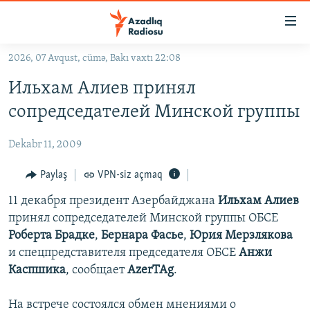
Keçid
linkləri
Əsas
2026, 07 Avqust, cümə, Bakı vaxtı 22:08
məzmuna
GÜNDƏM
Ильхам Алиев принял
qayıt
#İZAHLA
Əsas
сопредседателей Минской группы
KORRUPSIOMETR
naviqasiyaya
qayıt
Dekabr 11, 2009
#ƏSLINDƏ
Axtarışa
FƏRQƏ BAX
Paylaş
VPN-siz açmaq
keç
QANUNI DOĞRU
11 декабря президент Азербайджана
Ильхам Алиев
принял сопредседателей Минской группы ОБСЕ
ARAŞDIRMA
Роберта Брадке
,
Бернара Фасье
,
Юрия Мерзлякова
MULTIMEDIA
и спецпредставителя председателя ОБСЕ
Анжи
Каспшика
, сообщает
AzerTAg
.
RADIO ARXIV
VIDEO
HAQQIMIZDA
FOTOQALEREYA
OXU ZALI
На встрече состоялся обмен мнениями о