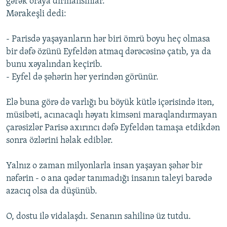
gərək oraya dırmansınlar.
Mərakeşli dedi:
- Parisdə yaşayanların hər biri ömrü boyu heç olmasa
bir dəfə özünü Eyfeldən atmaq dərəcəsinə çatıb, ya da
bunu xəyalından keçirib.
- Eyfel də şəhərin hər yerindən görünür.
Elə buna görə də varlığı bu böyük kütlə içərisində itən,
müsibəti, acınacaqlı həyatı kimsəni maraqlandırmayan
çarəsizlər Parisə axırıncı dəfə Eyfeldən tamaşa etdikdən
sonra özlərini həlak ediblər.
Yalnız o zaman milyonlarla insan yaşayan şəhər bir
nəfərin - o ana qədər tanımadığı insanın taleyi barədə
azacıq olsa da düşünüb.
O, dostu ilə vidalaşdı. Senanın sahilinə üz tutdu.