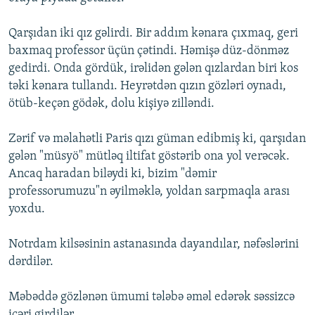
Qarşıdan iki qız gəlirdi. Bir addım kənara çıxmaq, geri
baxmaq professor üçün çətindi. Həmişə düz-dönməz
gedirdi. Onda gördük, irəlidən gələn qızlardan biri kos
təki kənara tullandı. Heyrətdən qızın gözləri oynadı,
ötüb-keçən gödək, dolu kişiyə zilləndi.
Zərif və məlahətli Paris qızı güman edibmiş ki, qarşıdan
gələn "müsyö" mütləq iltifat göstərib ona yol verəcək.
Ancaq haradan biləydi ki, bizim "dəmir
professorumuzu"n əyilməklə, yoldan sarpmaqla arası
yoxdu.
Notrdam kilsəsinin astanasında dayandılar, nəfəslərini
dərdilər.
Məbəddə gözlənən ümumi tələbə əməl edərək səssizcə
içəri girdilər.