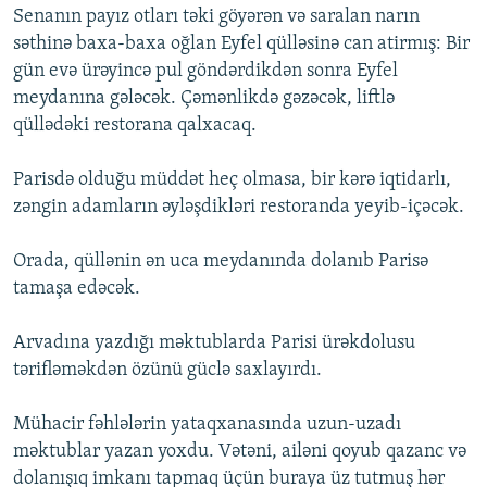
Senanın payız otları təki göyərən və saralan narın
səthinə baxa-baxa oğlan Eyfel qülləsinə can atirmış: Bir
gün evə ürəyincə pul göndərdikdən sonra Eyfel
meydanına gələcək. Çəmənlikdə gəzəcək, liftlə
qüllədəki restorana qalxacaq.
Parisdə olduğu müddət heç olmasa, bir kərə iqtidarlı,
zəngin adamların əyləşdikləri restoranda yeyib-içəcək.
Orada, qüllənin ən uca meydanında dolanıb Parisə
tamaşa edəcək.
Arvadına yazdığı məktublarda Parisi ürəkdolusu
tərifləməkdən özünü güclə saxlayırdı.
Mühacir fəhlələrin yataqxanasında uzun-uzadı
məktublar yazan yoxdu. Vətəni, ailəni qoyub qazanc və
dolanışıq imkanı tapmaq üçün buraya üz tutmuş hər