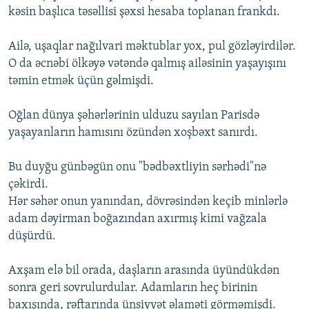
kəsin başlıca təsəllisi şəxsi hesaba toplanan frankdı.
Ailə, uşaqlar nağılvari məktublar yox, pul gözləyirdilər.
O da əcnəbi ölkəyə vətəndə qalmış ailəsinin yaşayışını
təmin etmək üçün gəlmişdi.
Oğlan dünya şəhərlərinin ulduzu sayılan Parisdə
yaşayanların hamısını özündən xoşbəxt sanırdı.
Bu duyğu günbəgün onu "bədbəxtliyin sərhədi"nə
çəkirdi.
Hər səhər onun yanından, dövrəsindən keçib minlərlə
adam dəyirman boğazından axırmış kimi vağzala
düşürdü.
Axşam elə bil orada, daşların arasında üyündükdən
sonra geri sovrulurdular. Adamların heç birinin
baxışında, rəftarında ünsiyyət əlaməti görməmişdi.