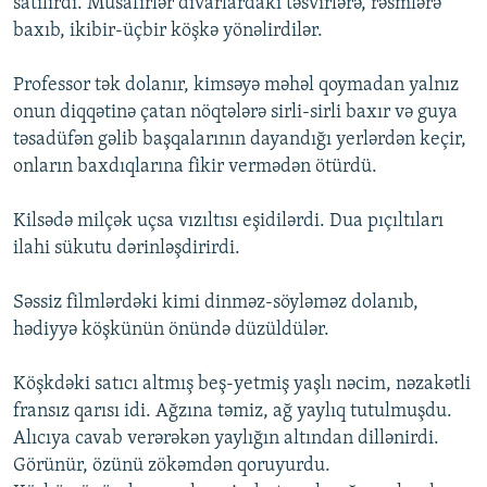
satılırdı. Müsafirlər divarlardakı təsvirlərə, rəsmlərə
baxıb, ikibir-üçbir köşkə yönəlirdilər.
Professor tək dolanır, kimsəyə məhəl qoymadan yalnız
onun diqqətinə çatan nöqtələrə sirli-sirli baxır və guya
təsadüfən gəlib başqalarının dayandığı yerlərdən keçir,
onların baxdıqlarına fikir vermədən ötürdü.
Kilsədə milçək uçsa vızıltısı eşidilərdi. Dua pıçıltıları
ilahi sükutu dərinləşdirirdi.
Səssiz filmlərdəki kimi dinməz-söyləməz dolanıb,
hədiyyə köşkünün önündə düzüldülər.
Köşkdəki satıcı altmış beş-yetmiş yaşlı nəcim, nəzakətli
fransız qarısı idi. Ağzına təmiz, ağ yaylıq tutulmuşdu.
Alıcıya cavab verərəkən yaylığın altından dillənirdi.
Görünür, özünü zökəmdən qoruyurdu.