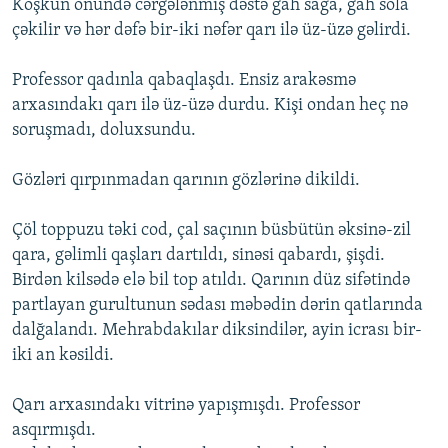
Köşkün önündə cərgələnmiş dəstə gah sağa, gah sola
çəkilir və hər dəfə bir-iki nəfər qarı ilə üz-üzə gəlirdi.
Professor qadınla qabaqlaşdı. Ensiz arakəsmə
arxasındakı qarı ilə üz-üzə durdu. Kişi ondan heç nə
soruşmadı, doluxsundu.
Gözləri qırpınmadan qarının gözlərinə dikildi.
Çöl toppuzu təki cod, çal saçının büsbütün əksinə-zil
qara, gəlimli qaşları dartıldı, sinəsi qabardı, şişdi.
Birdən kilsədə elə bil top atıldı. Qarının düz sifətində
partlayan gurultunun sədası məbədin dərin qatlarında
dalğalandı. Mehrabdakılar diksindilər, ayin icrası bir-
iki an kəsildi.
Qarı arxasındakı vitrinə yapışmışdı. Professor
asqırmışdı.