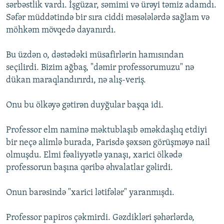
sərbəstlik vardı. İşgüzar, səmimi və ürəyi təmiz adamdı.
Səfər müddətində bir sıra ciddi məsələlərdə sağlam və
möhkəm mövqedə dayanırdı.
Bu üzdən o, dəstədəki müsafirlərin hamısından
seçilirdi. Bizim ağbaş, "dəmir professorumuzu" nə
dükan maraqlandırırdı, nə alış-veriş.
Onu bu ölkəyə gətirən duyğular başqa idi.
Professor elm naminə məktublaşıb əməkdaşlıq etdiyi
bir neçə alimlə burada, Parisdə şəxsən görüşməyə nail
olmuşdu. Elmi fəaliyyətlə yanaşı, xarici ölkədə
professorun başına qəribə əhvalatlar gəlirdi.
Onun barəsində "xarici lətifələr" yaranmışdı.
Professor papiros çəkmirdi. Gəzdikləri şəhərlərdə,