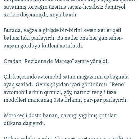
suvanmış torpağın üzərinə saysız-hesabsız dəmiryol
xətləri döşənmişdi, xeyli baxdı.
Burada, vağzala girişdə bir-birini kəsən xətlər qətl
baltası təki parlayırdı. Bu xətlər ona hər gün səhər-
axşam gördüyü kütləni xatırlatdı.
Oradan "Rezidens de Mareşo" səmtə yönəldi.
Çili küçəsində avtomobil satan mağazanın qabağında
ayaq saxladı. Geniş şüşədən içəri görünürdü. "Reno"
avtomobillərinin qırmızı, göy, narıncı rəngli təzə
modelləri mancanaq üstə fırlanır, par-par parlayırdı.
Mərakeşli dostu banan, narıngi yığılmış qutuları
dükana daşıyırdı.