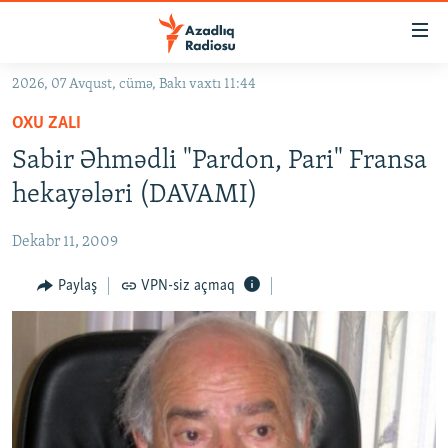
Keçid
linkləri
Əsas
2026, 07 Avqust, cümə, Bakı vaxtı 11:44
məzmuna
GÜNDƏM
OXU ZALI
qayıt
#İZAHLA
Əsas
Sabir Əhmədli "Pardon, Pari" Fransa
KORRUPSIOMETR
naviqasiyaya
hekayələri (DAVAMI)
qayıt
#ƏSLINDƏ
Axtarışa
Dekabr 11, 2009
FƏRQƏ BAX
keç
QANUNI DOĞRU
Paylaş
VPN-siz açmaq
ARAŞDIRMA
MULTIMEDIA
RADIO ARXIV
VIDEO
HAQQIMIZDA
FOTOQALEREYA
OXU ZALI