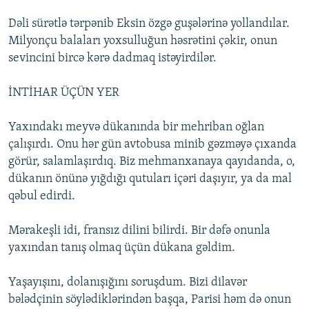
Dəli sürətlə tərpənib Eksin özgə guşələrinə yollandılar.
Milyonçu balaları yoxsulluğun həsrətini çəkir, onun
sevincini bircə kərə dadmaq istəyirdilər.
İNTİHAR ÜÇÜN YER
Yaxındakı meyvə dükanında bir mehriban oğlan
çalışırdı. Onu hər gün avtobusa minib gəzməyə çıxanda
görür, salamlaşırdıq. Biz mehmanxanaya qayıdanda, o,
dükanın önünə yığdığı qutuları içəri daşıyır, ya da mal
qəbul edirdi.
Mərakeşli idi, fransız dilini bilirdi. Bir dəfə onunla
yaxından tanış olmaq üçün dükana gəldim.
Yaşayışını, dolanışığını soruşdum. Bizi dilavər
bələdçinin söylədiklərindən başqa, Parisi həm də onun