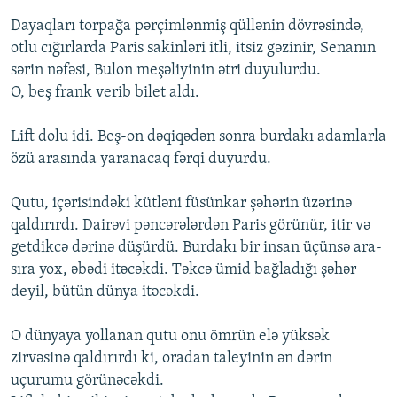
Dayaqları torpağa pərçimlənmiş qüllənin dövrəsində,
otlu cığırlarda Paris sakinləri itli, itsiz gəzinir, Senanın
sərin nəfəsi, Bulon meşəliyinin ətri duyulurdu.
O, beş frank verib bilet aldı.
Lift dolu idi. Beş-on dəqiqədən sonra burdakı adamlarla
özü arasında yaranacaq fərqi duyurdu.
Qutu, içərisindəki kütləni füsünkar şəhərin üzərinə
qaldırırdı. Dairəvi pəncərələrdən Paris görünür, itir və
getdikcə dərinə düşürdü. Burdakı bir insan üçünsə ara-
sıra yox, əbədi itəcəkdi. Təkcə ümid bağladığı şəhər
deyil, bütün dünya itəcəkdi.
O dünyaya yollanan qutu onu ömrün elə yüksək
zirvəsinə qaldırırdı ki, oradan taleyinin ən dərin
uçurumu görünəcəkdi.