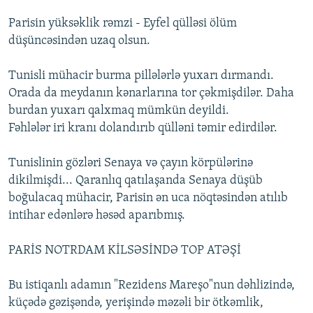
Parisin yüksəklik rəmzi - Eyfel qülləsi ölüm
düşüncəsindən uzaq olsun.
Tunisli mühacir burma pillələrlə yuxarı dırmandı.
Orada da meydanın kənarlarına tor çəkmişdilər. Daha
burdan yuxarı qalxmaq mümkün deyildi.
Fəhlələr iri kranı dolandırıb qülləni təmir edirdilər.
Tunislinin gözləri Senaya və çayın körpülərinə
dikilmişdi... Qaranlıq qatılaşanda Senaya düşüb
boğulacaq mühacir, Parisin ən uca nöqtəsindən atılıb
intihar edənlərə həsəd aparıbmış.
PARİS NOTRDAM KİLSƏSİNDƏ TOP ATƏŞİ
Bu istiqanlı adamın "Rezidens Mareşo"nun dəhlizində,
küçədə gəzişəndə, yerişində məzəli bir ötkəmlik,