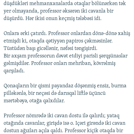
düşdükləri mehmanxanalarda otaqlar bölünərkən tək
yer olmayanda, professor əksərən iki cavanla bir
düşürdü. Hər ikisi onun keçmiş tələbəsi idi.
Onlara ərki çatırdı. Professor onlardan dönə-dönə xahiş
etmişdi ki, otaqda qətiyyən papiros çəkməsinlər.
Tüstüdən başı gicəllənir, nəfəsi təngişirdi.
Bir axşam professorun dəvət etdiyi parisli şərqşünaslar
gəlmişdilər. Professor onları mehriban, kövrəlmiş
qarşıladı.
Qonaqların bir qismi payandaz döşənmiş ensiz, burma
pilləkənlə, bir neçəsi də darısqal liftlə üçüncü
mərtəbəyə, otağa qalxdılar.
Professor nömrədə iki cavan dostu ilə qalırdı; yataq
otağında cavanlar, girişdə isə o. Içəri girəndə iki cavan
dostun ağızları açıla qaldı. Professor kiçik otaqda bir