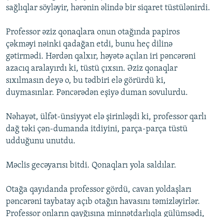
sağlıqlar söyləyir, hərənin əlində bir siqaret tüstülənirdi.
Professor əziz qonaqlara onun otağında papiros
çəkməyi nəinki qadağan etdi, bunu heç dilinə
gətirmədi. Hərdən qalxır, həyətə açılan iri pəncərəni
azacıq aralayırdı ki, tüstü çıxsın. Əziz qonaqlar
sıxılmasın deyə o, bu tədbiri elə görürdü ki,
duymasınlar. Pəncərədən eşiyə duman sovulurdu.
Nəhayət, ülfət-ünsiyyət elə şirinləşdi ki, professor qarlı
dağ təki çən-dumanda itdiyini, parça-parça tüstü
udduğunu unutdu.
Məclis gecəyarısı bitdi. Qonaqları yola saldılar.
Otağa qayıdanda professor gördü, cavan yoldaşları
pəncərəni taybatay açıb otağın havasını təmizləyirlər.
Professor onların qayğısına minnətdarlıqla gülümsədi,