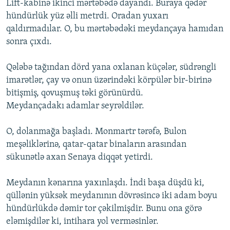
Lift-kabinə ikinci mərtəbədə dayandı. Buraya qədər
hündürlük yüz əlli metrdi. Oradan yuxarı
qaldırmadılar. O, bu mərtəbədəki meydançaya hamıdan
sonra çıxdı.
Qələbə tağından dörd yana oxlanan küçələr, südrəngli
imarətlər, çay və onun üzərindəki körpülər bir-birinə
bitişmiş, qovuşmuş təki görünürdü.
Meydançadakı adamlar seyrəldilər.
O, dolanmağa başladı. Monmartr tərəfə, Bulon
meşəliklərinə, qatar-qatar binaların arasından
sükunətlə axan Senaya diqqət yetirdi.
Meydanın kənarına yaxınlaşdı. İndi başa düşdü ki,
qüllənin yüksək meydanının dövrəsincə iki adam boyu
hündürlükdə dəmir tor çəkilmişdir. Bunu ona görə
eləmişdilər ki, intihara yol verməsinlər.