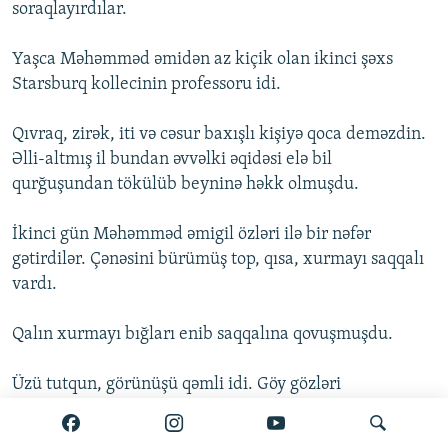
soraqlayırdılar.
Yaşca Məhəmməd əmidən az kiçik olan ikinci şəxs
Starsburq kollecinin professoru idi.
Qıvraq, zirək, iti və cəsur baxışlı kişiyə qoca deməzdin.
Əlli-altmış il bundan əvvəlki əqidəsi elə bil
qurğuşundan tökülüb beyninə həkk olmuşdu.
İkinci gün Məhəmməd əmigil özləri ilə bir nəfər
gətirdilər. Çənəsini bürümüş top, qısa, xurmayı saqqalı
vardı.
Qalın xurmayı bığları enib saqqalına qovuşmuşdu.
Üzü tutqun, görünüşü qəmli idi. Göy gözləri
quraqsımışdı. Boynu dərili, isti paltosunu və həmin
dəridən tikilmiş moğol papağını çıxarıb dizinin üstünə