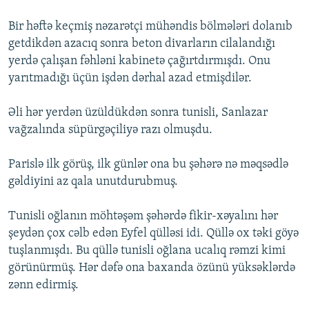
Bir həftə keçmiş nəzarətçi mühəndis bölmələri dolanıb
getdikdən azacıq sonra beton divarların cilalandığı
yerdə çalışan fəhləni kabinetə çağırtdırmışdı. Onu
yarıtmadığı üçün işdən dərhal azad etmişdilər.
Əli hər yerdən üzüldükdən sonra tunisli, Sanlazar
vağzalında süpürgəçiliyə razı olmuşdu.
Parislə ilk görüş, ilk günlər ona bu şəhərə nə məqsədlə
gəldiyini az qala unutdurubmuş.
Tunisli oğlanın möhtəşəm şəhərdə fikir-xəyalını hər
şeydən çox cəlb edən Eyfel qülləsi idi. Qüllə ox təki göyə
tuşlanmışdı. Bu qüllə tunisli oğlana ucalıq rəmzi kimi
görünürmüş. Hər dəfə ona baxanda özünü yüksəklərdə
zənn edirmiş.