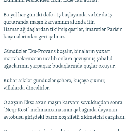
izdihamlı Marseldən çıxır, Eksə can atırlar.
Bu yol hər gün iki dəfə - iş başlayanda və bir də iş
qurtaranda maşın karvanının altında itir.
Hamar ağ daşlardan tikilmiş qəsrlər, imarətlər Parisin
kaşanələrindən geri qalmaz.
Gündüzlər Eks-Provans boşalır, binaların yuxarı
mərtəbələrinəcən ucalıb onlara qovuşmuş şabalıd
ağaclarının yarpaqsız budaqlarında quşlar oxuyur.
Kübar ailələr gündüzlər şəhərə, küçəyə çıxmır,
villalarda dincəlirlər.
O axşam Eksə axan maşın karvanı sovulduqdan sonra
"Neqr Kost" mehmanxanasının qabağında dayanan
avtobusu girişdəki barın xoş sifətli xidmətçisi qarşıladı.