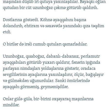
maşından düşüb iri qutuya yaxınlaşdılar. Bayaqkı oğlan
qutudan bir cüt uzunboğaz çəkmə götürüb qaldırdı.
Dostlarına göstərdi. Köhnə ayaqqabını başına
dolandırıb, ehtiram və səxavətlə yanındakı qıza təqdim
etdi.
O birilər də irəli cumub qutuları qamarladılar.
Uzunboğaz, qısaboğaz, dabanlı-dabansız, perlamutr
ayaqqabıları götürüb yuxarı qaldırır, fənərin işığında
parlayan nimdaşları yoldaşlarına göstərir, oradaca
sevgililərinin ayaqlarına yaxınlaşdırır, ölçür, bağışlayır
və gülməkdən uğunurdular. Sanki ömürlərində
ayaqqabı görməmiş, geyməmişdilər.
Onlar gülə-gülə, bir-birini oxşayaraq maşınlarına
mindilər.