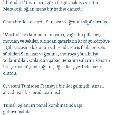
"dibindəki" insanların gözü ilə görmək istəyirdim.
Mərakeşli oğlan mənə bir hadisə danışdı:
Onun bir dostu vardı. Sanlazar vağzalını süpürürmüş.
"Martini" reklamından bu yana, vağzalın pillələri,
meydan və səkilər, altından qatarların keçdiyi körpüyə
- Çili küçəsinədək onun sahəsi idi. Paris fəhlələri səhər
sübhdən Sanlazar vağzalına, metroya yönəlir, işə
yollanırdılar. Onlardan qabaq Senanın sularına səhərin
ilk işartısı düşəndə oğlan çalğısı ilə iş yerində hazır
olurdu.
O, vətəni Tunisdən Fransaya bir ildi gəlmişdi. Anası,
arvadı və ilkisi orada qalmışdı.
Tunisli oğlanı iri panel kombinatında işə
götürmüşdülər.