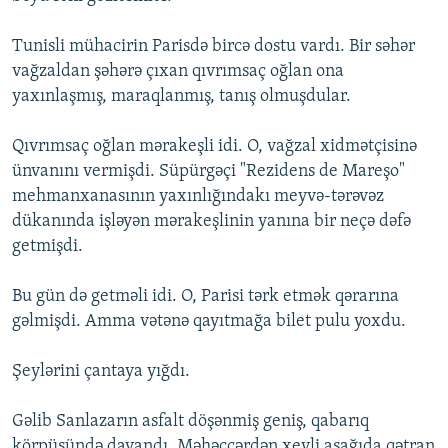
Tunisli mühacirin Parisdə bircə dostu vardı. Bir səhər
vağzaldan şəhərə çıxan qıvrımsaç oğlan ona
yaxınlaşmış, maraqlanmış, tanış olmuşdular.
Qıvrımsaç oğlan mərakeşli idi. O, vağzal xidmətçisinə
ünvanını vermişdi. Süpürgəçi "Rezidens de Mareşo"
mehmanxanasının yaxınlığındakı meyvə-tərəvəz
dükanında işləyən mərakeşlinin yanına bir neçə dəfə
getmişdi.
Bu gün də getməli idi. O, Parisi tərk etmək qərarına
gəlmişdi. Amma vətənə qayıtmağa bilet pulu yoxdu.
Şeylərini çantaya yığdı.
Gəlib Sanlazarın asfalt döşənmiş geniş, qabarıq
körpüsündə dayandı. Məhəccərdən xeyli aşağıda qətran