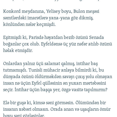
Konkord meydanına, Yelisey boyu, Bulon meşəsi
səmtlərdəki imarətlərə yana-yana göz dikmiş,
könlündən nələr keçmişdi.
Eşitmişdi ki, Parisdə həyatdan bezib özünü Senada
boğanlar çox olub. Eyfeldənsə üç yüz nəfər atılıb özünü
həlak etmişdir.
Onlardan yalnız üçü salamat qalmış, intihar baş
tutmamışdı. Tunisli mühacir anlaya bilmirdi ki, bu
dünyada özünü öldürməkdən savayı çıxış yolu olmayan
insan nə üçün Eyfel qülləsinin ən yuxarı mərtəbəsini
seçir. İntihar üçün başqa yer, özgə vasitə tapılmırmı?
Elə bir guşə ki, kimsə səni görməsin. Ölümündən bir
insanın xəbəri olmasın. Orada anan və uşaqların ömür
boyu səni gözləsinlər.