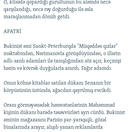
O, kilsədə qopardığı gurultunun bu aləmdə necə
qarşılandığı, necə rəy doğurduğu ilə əsla
maraqlanmadan dönüb getdi.
APATRİ
Bukinist əmi Sankt-Peterburqda "Müqəddəs qızlar"
məktəbindən, Nərimanovla görüşdüyündən, o illərin
adlı-sanlı adamları ilə tanışlığından söz açır, keçmişi
həzin və kövrək duyğularla anırdı. Fağır adamdı.
Onun köhnə kitablar satılan dükanı Senanın bir
körpüsünün üstündə, ağacdan qayrılmış evcikdi.
Oranı görməyənədək həmvətənlərinin Məhəmməd
kişinin dükanı barədə təsəvvürləri ayrı cürdü. Bukinist
əminin mağazasını Parisin yar-yaraşıqlı, gözəl
binalarında arayır, alışıb yanan reklamlarda