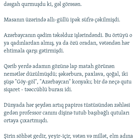
dəsgah qurmuşdu ki, gəl görəsən.
Masanın üzərində allı-güllü ipək süfrə çəkilmişdi.
Azərbaycanın qədim təkəlduz işlərindəndi. Bu örtüyü o
ya qadınlardan almış, ya da özü oradan, vətəndən hər
ehtimala qarşı gətirmişdi.
Qərib yerdə adamın gözünə lap matah görünən
nemətlər düzülmüşdü; şəkərbura, paxlava, qoğal, iki
şüşə "Göy-göl", "Azərbaycan" konyakı; bir də neçə qutu
siqaret - təəccüblü burası idi.
Dünyada hər şeydən artıq papiros tüstüsündən zəhləsi
gedən professor canını dişinə tutub başıbağlı qutuları
ortaya çıxartmışdı.
Şirin söhbət gedir, yeyir-içir, vətən və millət, elm adına