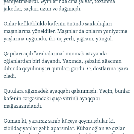
yeniyetmələrdi. Əyinlərində cins şalvar, toxunma
jaketlər, saçları uzun və dağınıqdı.
Onlar kefiköklüklə kafenin önündə saxladıqları
maşınlarına yönəldilər. Maşınlar da onların yeniyetmə
yaşlarına uyğundu; iki-üç yerli, yığcam, yüngül.
Qapıları açıb "arabalarına" minmək istəyəndə
oğlanlardan biri dayandı. Yaxında, şabalıd ağacının
dibində qoyulmuş iri qutuları gördü. O, dostlarına işarə
elədi.
Qutulara ağzınadək ayaqqabı qalanmışdı. Yəqin, bunlar
kafenin cərgəsindəki şüşə vitrinli ayaqqabı
mağazasındandı.
Güman ki, yararsız sanıb küçəyə qoymuşdular ki,
zibildaşıyanlar gəlib aparsınlar. Kübar oğlan və qızlar