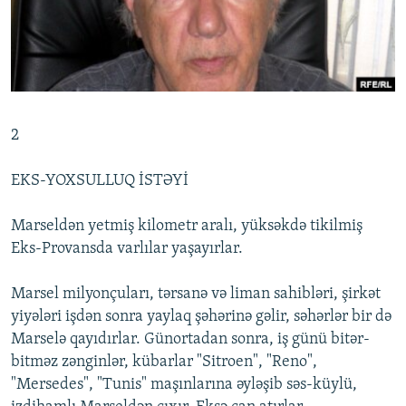
İNFOQRAFIKA
AZƏRBAYCAN ƏDƏBIYYATI KITABXANASI
MISSIYAMIZ
BIZI IZLƏ
KARIKATURA
İSLAM VƏ DEMOKRATIYA
PEŞƏ ETIKASI VƏ JURNALISTIKA STANDARTLARIMIZ
İZ - MƏDƏNIYYƏT PROQRAMI
MATERIALLARIMIZDAN ISTIFADƏ
AZADLIQRADIOSU MOBIL TELEFONUNUZDA
RFE/RL-in bütün saytları
2
BIZIMLƏ ƏLAQƏ
EKS-YOXSULLUQ İSTƏYİ
XƏBƏR BÜLLETENLƏRIMIZ
Marseldən yetmiş kilometr aralı, yüksəkdə tikilmiş
Eks-Provansda varlılar yaşayırlar.
Marsel milyonçuları, tərsanə və liman sahibləri, şirkət
yiyələri işdən sonra yaylaq şəhərinə gəlir, səhərlər bir də
Marselə qayıdırlar. Günortadan sonra, iş günü bitər-
bitməz zənginlər, kübarlar "Sitroen", "Reno",
"Mersedes", "Tunis" maşınlarına əyləşib səs-küylü,