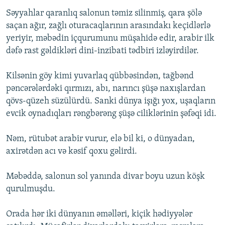
Səyyahlar qaranlıq salonun təmiz silinmiş, qara şölə
saçan ağır, zağlı oturacaqlarının arasındakı keçidlərlə
yeriyir, məbədin içqurumunu müşahidə edir, arabir ilk
dəfə rast gəldikləri dini-inzibati tədbiri izləyirdilər.
Kilsənin göy kimi yuvarlaq qübbəsindən, tağbənd
pəncərələrdəki qırmızı, abı, narıncı şüşə naxışlardan
qövs-qüzeh süzülürdü. Sanki dünya işığı yox, uşaqların
evcik oynadıqları rəngbərəng şüşə ciliklərinin şəfəqi idi.
Nəm, rütubət arabir vurur, elə bil ki, o dünyadan,
axirətdən acı və kəsif qoxu gəlirdi.
Məbəddə, salonun sol yanında divar boyu uzun köşk
qurulmuşdu.
Orada hər iki dünyanın əməlləri, kiçik hədiyyələr