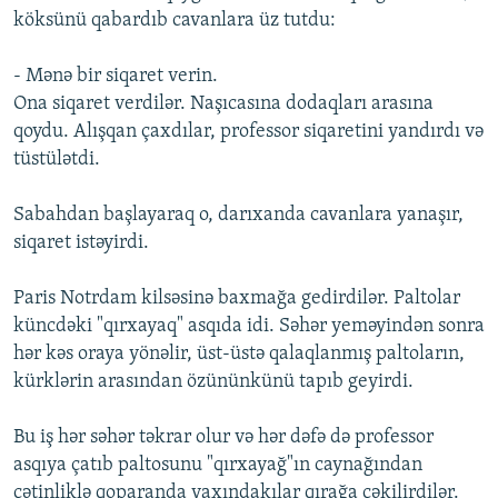
köksünü qabardıb cavanlara üz tutdu:
- Mənə bir siqaret verin.
Ona siqaret verdilər. Naşıcasına dodaqları arasına
qoydu. Alışqan çaxdılar, professor siqaretini yandırdı və
tüstülətdi.
Sabahdan başlayaraq o, darıxanda cavanlara yanaşır,
siqaret istəyirdi.
Paris Notrdam kilsəsinə baxmağa gedirdilər. Paltolar
küncdəki "qırxayaq" asqıda idi. Səhər yeməyindən sonra
hər kəs oraya yönəlir, üst-üstə qalaqlanmış paltoların,
kürklərin arasından özününkünü tapıb geyirdi.
Bu iş hər səhər təkrar olur və hər dəfə də professor
asqıya çatıb paltosunu "qırxayağ"ın caynağından
çətinliklə qoparanda yaxındakılar qırağa çəkilirdilər.