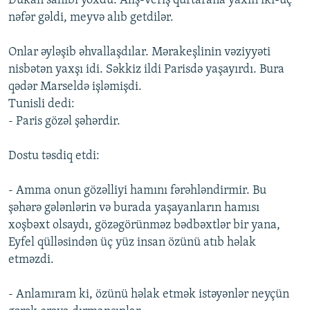
Dükan sahibi yoxdu. Alış-veriş qurtarana yaxın iki-üç
nəfər gəldi, meyvə alıb getdilər.
Onlar əyləşib əhvallaşdılar. Mərakeşlinin vəziyyəti
nisbətən yaxşı idi. Səkkiz ildi Parisdə yaşayırdı. Bura
qədər Marseldə işləmişdi.
Tunisli dedi:
- Paris gözəl şəhərdir.
Dostu təsdiq etdi:
- Amma onun gözəlliyi hamını fərəhləndirmir. Bu
şəhərə gələnlərin və burada yaşayanların hamısı
xoşbəxt olsaydı, gözəgörünməz bədbəxtlər bir yana,
Eyfel qülləsindən üç yüz insan özünü atıb həlak
etməzdi.
- Anlamıram ki, özünü həlak etmək istəyənlər neyçün