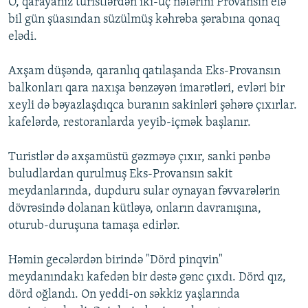
O, qarayanız turistlərdən iki-üç nəfərini Provansın elə
bil gün şüasından süzülmüş kəhrəba şərabına qonaq
elədi.
Axşam düşəndə, qaranlıq qatılaşanda Eks-Provansın
balkonları qara naxışa bənzəyən imarətləri, evləri bir
xeyli də bəyazlaşdıqca buranın sakinləri şəhərə çıxırlar.
kafelərdə, restoranlarda yeyib-içmək başlanır.
Turistlər də axşamüstü gəzməyə çıxır, sanki pənbə
buludlardan qurulmuş Eks-Provansın sakit
meydanlarında, dupduru sular oynayan fəvvarələrin
dövrəsində dolanan kütləyə, onların davranışına,
oturub-duruşuna tamaşa edirlər.
Həmin gecələrdən birində "Dörd pinqvin"
meydanındakı kafedən bir dəstə gənc çıxdı. Dörd qız,
dörd oğlandı. On yeddi-on səkkiz yaşlarında