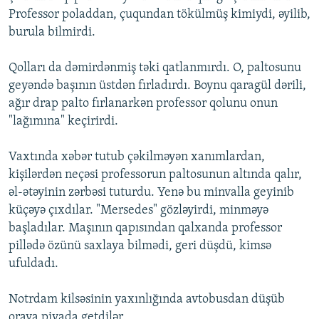
Professor poladdan, çuqundan tökülmüş kimiydi, əyilib,
burula bilmirdi.
Qolları da dəmirdənmiş təki qatlanmırdı. O, paltosunu
geyəndə başının üstdən fırladırdı. Boynu qaragül dərili,
ağır drap palto fırlanarkən professor qolunu onun
"lağımına" keçirirdi.
Vaxtında xəbər tutub çəkilməyən xanımlardan,
kişilərdən neçəsi professorun paltosunun altında qalır,
əl-ətəyinin zərbəsi tuturdu. Yenə bu minvalla geyinib
küçəyə çıxdılar. "Mersedes" gözləyirdi, minməyə
başladılar. Maşının qapısından qalxanda professor
pillədə özünü saxlaya bilmədi, geri düşdü, kimsə
ufuldadı.
Notrdam kilsəsinin yaxınlığında avtobusdan düşüb
oraya piyada getdilər.