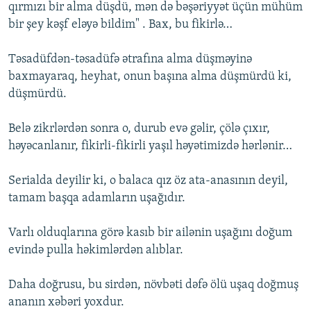
qırmızı bir alma düşdü, mən də bəşəriyyət üçün mühüm
bir şey kəşf eləyə bildim" . Bax, bu fikirlə…
Təsadüfdən-təsadüfə ətrafına alma düşməyinə
baxmayaraq, heyhat, onun başına alma düşmürdü ki,
düşmürdü.
Belə zikrlərdən sonra o, durub evə gəlir, çölə çıxır,
həyəcanlanır, fikirli-fikirli yaşıl həyətimizdə hərlənir…
Serialda deyilir ki, o balaca qız öz ata-anasının deyil,
tamam başqa adamların uşağıdır.
Varlı olduqlarına görə kasıb bir ailənin uşağını doğum
evində pulla həkimlərdən alıblar.
Daha doğrusu, bu sirdən, növbəti dəfə ölü uşaq doğmuş
ananın xəbəri yoxdur.