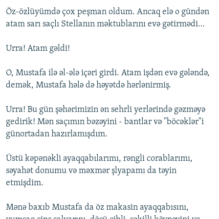
Öz-özlüyümdə çox peşman oldum. Ancaq elə o gündən
atam sarı saçlı Stellanın məktublarını evə gətirmədi…
Urra! Atam gəldi!
O, Mustafa ilə əl-ələ içəri girdi. Atam işdən evə gələndə,
demək, Mustafa hələ də həyətdə hərlənirmiş.
Urra! Bu gün şəhərimizin ən sehrli yerlərində gəzməyə
gedirik! Mən saçımın bəzəyini - bantlar və "böcəklər"i
günortadan hazırlamışdım.
Üstü kəpənəkli ayaqqabılarımı, rəngli corablarımı,
səyahət donumu və məxmər şlyapamı da təyin
etmişdim.
Mənə baxıb Mustafa da öz makasin ayaqqabısını,