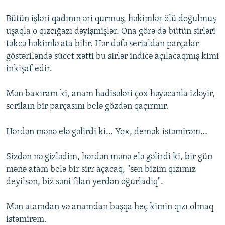
Bütün işləri qadının əri qurmuş, həkimlər ölü doğulmuş
uşaqla o qızcığazı dəyişmişlər. Ona görə də bütün sirləri
təkcə həkimlə ata bilir. Hər dəfə serialdan parçalar
göstəriləndə sücet xətti bu sirlər indicə açılacaqmış kimi
inkişaf edir.
Mən baxıram ki, anam hadisələri çox həyəcanla izləyir,
serilaın bir parçasını belə gözdən qaçırmır.
Hərdən mənə elə gəlirdi ki… Yox, demək istəmirəm…
Sizdən nə gizlədim, hərdən mənə elə gəlirdi ki, bir gün
mənə atam belə bir sirr açacaq, "sən bizim qızımız
deyilsən, biz səni filan yerdən oğurladıq".
Mən atamdan və anamdan başqa heç kimin qızı olmaq
istəmirəm.