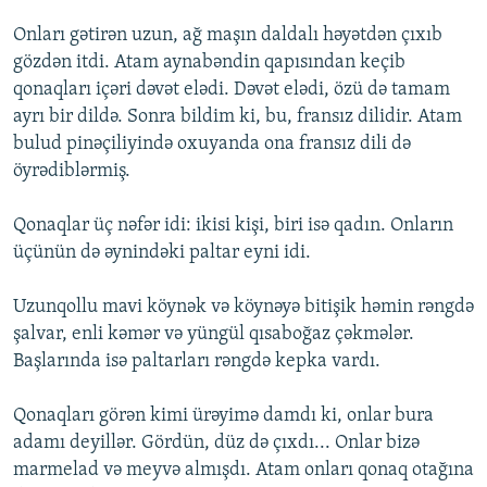
Onları gətirən uzun, ağ maşın daldalı həyətdən çıxıb
gözdən itdi. Atam aynabəndin qapısından keçib
qonaqları içəri dəvət elədi. Dəvət elədi, özü də tamam
ayrı bir dildə. Sonra bildim ki, bu, fransız dilidir. Atam
bulud pinəçiliyində oxuyanda ona fransız dili də
öyrədiblərmiş.
Qonaqlar üç nəfər idi: ikisi kişi, biri isə qadın. Onların
üçünün də əynindəki paltar eyni idi.
Uzunqollu mavi köynək və köynəyə bitişik həmin rəngdə
şalvar, enli kəmər və yüngül qısaboğaz çəkmələr.
Başlarında isə paltarları rəngdə kepka vardı.
Qonaqları görən kimi ürəyimə damdı ki, onlar bura
adamı deyillər. Gördün, düz də çıxdı... Onlar bizə
marmelad və meyvə almışdı. Atam onları qonaq otağına