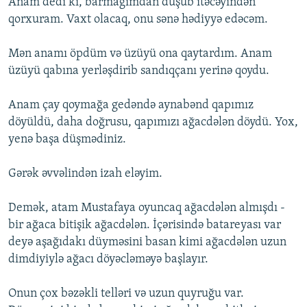
Anam dedi ki, barmağımdan düşüb itəcəyindən
qorxuram. Vaxt olacaq, onu sənə hədiyyə edəcəm.
Mən anamı öpdüm və üzüyü ona qaytardım. Anam
üzüyü qabına yerləşdirib sandıqçanı yerinə qoydu.
Anam çay qoymağa gedəndə aynabənd qapımız
döyüldü, daha doğrusu, qapımızı ağacdələn döydü. Yox,
yenə başa düşmədiniz.
Gərək əvvəlindən izah eləyim.
Demək, atam Mustafaya oyuncaq ağacdələn almışdı -
bir ağaca bitişik ağacdələn. İçərisində batareyası var
deyə aşağıdakı düyməsini basan kimi ağacdələn uzun
dimdiyiylə ağacı döyəcləməyə başlayır.
Onun çox bəzəkli telləri və uzun quyruğu var.