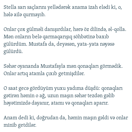
Stella sarı saçlarını yellədərək anama izah elədi ki, o,
hələ ailə qurmayıb.
Onlar çox gülməli danışırdılar, hərə öz dilində, əl-qolla.
Mən onların belə qarmaqarışıq söhbətinə baxıb
gülürdüm. Mustafa da, deyəsən, yata-yata nəyəsə
gülürdü.
Səhər oyananda Mustafayla mən qonaqları görmədik.
Onlar artıq atamla çıxıb getmişdilər.
O saat gecə gördüyüm yuxu yadıma düşdü: qonaqları
gətirən həmin o ağ, uzun maşın səhər tezdən gəlib
həyətimizdə dayanır, atamı və qonaqları aparır.
Anam dedi ki, doğrudan da, həmin maşın gəldi və onlar
minib getdilər.