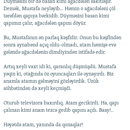
Düyməsini bir də basan kimi ağacdələn sakitləşir.
Demək, Mustafa neyləyib… Həmin o ağacdələni çöl
tərəfdən qapıya bərkidib. Düyməsini basan kimi
qapımız çalır, ağacdələn qapını döyür.
Bu, Mustafanın ən parlaq kəşfidir. Onun bu kəşfindən
sonra aynabənd açıq oldu-olmadı, atam həmişə evə
gələndə ağacdələnin dimdiyindən istifadə edir.
Artıq xeyli vaxt idi ki, qaranlıq düşmüşdü. Mustafa
yəqin ki, otağında öz oyuncaqları ilə oynayırdı. Biz
anamla atamın gəlməyini gözləyirdik. Üzük
söhbətindən də xeyli keçmişdi.
Oturub televizora baxırdıq. Atam gecikirdi. Hə, qapı
çalınan kimi anam tezcə gedib qapını açdı. Baay!..
Həyətdə atam, yanında da qonaqlar!