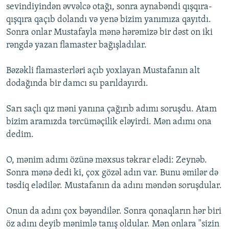
sevindiyindən əvvəlcə otağı, sonra aynabəndi qışqıra-
qışqıra qaçıb dolandı və yenə bizim yanımıza qayıtdı.
Sonra onlar Mustafayla mənə hərəmizə bir dəst on iki
rəngdə yazan flamaster bağışladılar.
Bəzəkli flamasterləri açıb yoxlayan Mustafanın alt
dodağında bir damcı su parıldayırdı.
Sarı saçlı qız məni yanına çağırıb adımı soruşdu. Atam
bizim aramızda tərcüməçilik eləyirdi. Mən adımı ona
dedim.
O, mənim adımı özünə məxsus təkrar elədi: Zeynəb.
Sonra mənə dedi ki, çox gözəl adın var. Bunu əmilər də
təsdiq elədilər. Mustafanın da adını məndən soruşdular.
Onun da adını çox bəyəndilər. Sonra qonaqların hər biri
öz adını deyib mənimlə tanış oldular. Mən onlara "sizin