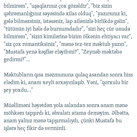
bilmirəm", "uşaqlarınız çox gözəldir", "biz sizin
qəhrəmanlığınız sayəsində xilas olduq", "yazırsınız ki,
gələ bilməzsiniz, istəsəniz, lap ailənizlə birlikdə gəlin",
"tütünün iyi hələ də burnumdadır", "sizi heç cür unuda
bilmirəm", "sizin kimilərinə bizim ölkənin ehtiyacı var",
"siz çox romantiksiniz", "mənə tez-tez məktub yazın",
"Mustafa yenə kəşflər eləyibmi?", "Zeynəb məktəbə
gedirmi?"…
Məktubların qısa məzmununa qulaq asandan sonra hiss
elədim ki, anam xeyli arxayınlaşıb. Yəni, "qorxulu bir
şey yoxdu…"
Müəlliməni həyətdən yola salandan sonra anam mənə
möhkəm tapşırdı ki, əhvalatı atama deməyim. Əlbəttə,
anam yalnız mənə tapşırmalıydı, çünki Mustafa bu
işlərə heç fikir də vermirdi.