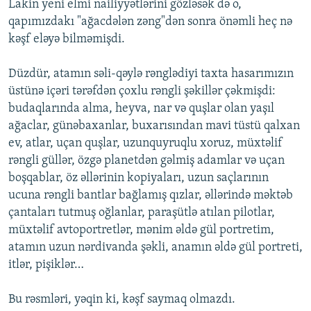
Lakin yeni elmi nailiyyətlərini gözləsək də o,
qapımızdakı "ağacdələn zəng"dən sonra önəmli heç nə
kəşf eləyə bilməmişdi.
Düzdür, atamın səli-qəylə rənglədiyi taxta hasarımızın
üstünə içəri tərəfdən çoxlu rəngli şəkillər çəkmişdi:
budaqlarında alma, heyva, nar və quşlar olan yaşıl
ağaclar, günəbaxanlar, buxarısından mavi tüstü qalxan
ev, atlar, uçan quşlar, uzunquyruqlu xoruz, müxtəlif
rəngli güllər, özgə planetdən gəlmiş adamlar və uçan
boşqablar, öz əllərinin kopiyaları, uzun saçlarının
ucuna rəngli bantlar bağlamış qızlar, əllərində məktəb
çantaları tutmuş oğlanlar, paraşütlə atılan pilotlar,
müxtəlif avtoportretlər, mənim əldə gül portretim,
atamın uzun nərdivanda şəkli, anamın əldə gül portreti,
itlər, pişiklər…
Bu rəsmləri, yəqin ki, kəşf saymaq olmazdı.