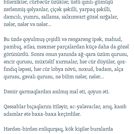
bilərziklər, cürbəcür üzüklər, üstü qızılı-gümüşü
zərlənmiş qəlyanlar, çiçək şəkilli, yarpaq şəkilli,
damcılı, yumru, sallama, salxımvari gözəl sırğalar,
nələr, nələr və nələr…
Bu üzdə qoyulmuş çeşidli və rəngarəng ipək, mahud,
pambıq, atlas, məxmər parçalardan küçə daha da gözəl
görünürdü. Sonra onun yanında ağ-qara üzüm qurusu,
əncir qurusu, müxtəlif xurmalar, hər cür düyülər, qoz-
fındıq ləpəsi, hər cür lobya növü, noxud, badam, alça
qurusu, gavalı qurusu, nə bilim nələr, nələr…
Dəmir qarmaqlardan asılmış mal əti, qoyun əti.
Qəssablar bıçaqlarını itiləyir, ac-yalavaclar, arıq, kasıb
adamlar ətə baxa-baxa keçirdilər.
Hərdən-birdən enliqurşaq, kök kişilər buralarda