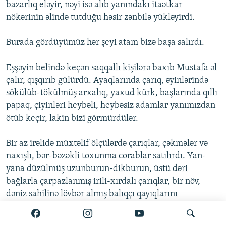
bazarlıq eləyir, nəyi isə alıb yanındakı itaətkar
nökərinin əlində tutduğu həsir zənbilə yükləyirdi.
Burada gördüyümüz hər şeyi atam bizə başa salırdı.
Eşşəyin belində keçən saqqallı kişilərə baxıb Mustafa əl
çalır, qışqırıb gülürdü. Ayaqlarında çarıq, əyinlərində
sökülüb-tökülmüş arxalıq, yaxud kürk, başlarında qıllı
papaq, çiyinləri heybəli, heybəsiz adamlar yanımızdan
ötüb keçir, lakin bizi görmürdülər.
Bir az irəlidə müxtəlif ölçülərdə çarıqlar, çəkmələr və
naxışlı, bər-bəzəkli toxunma corablar satılırdı. Yan-
yana düzülmüş uzunburun-dikburun, üstü dəri
bağlarla çarpazlanmış irili-xırdalı çarıqlar, bir növ,
dəniz sahilinə lövbər almış balıqçı qayıqlarını
xatırladırdı.