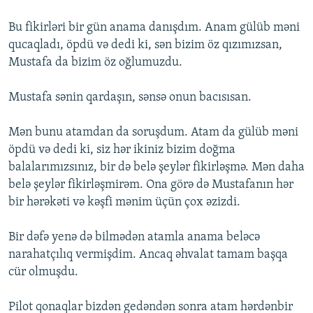
Bu fikirləri bir gün anama danışdım. Anam gülüb məni
qucaqladı, öpdü və dedi ki, sən bizim öz qızımızsan,
Mustafa da bizim öz oğlumuzdu.
Mustafa sənin qardaşın, sənsə onun bacısısan.
Mən bunu atamdan da soruşdum. Atam da gülüb məni
öpdü və dedi ki, siz hər ikiniz bizim doğma
balalarımızsınız, bir də belə şeylər fikirləşmə. Mən daha
belə şeylər fikirləşmirəm. Ona görə də Mustafanın hər
bir hərəkəti və kəşfi mənim üçün çox əzizdi.
Bir dəfə yenə də bilmədən atamla anama beləcə
narahatçılıq vermişdim. Ancaq əhvalat tamam başqa
cür olmuşdu.
Pilot qonaqlar bizdən gedəndən sonra atam hərdənbir