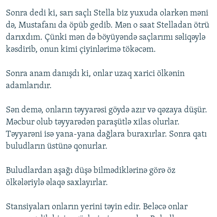
Sonra dedi ki, sarı saçlı Stella biz yuxuda olarkən məni
də, Mustafanı da öpüb gedib. Mən o saat Stelladan ötrü
darıxdım. Çünki mən də böyüyəndə saçlarımı səliqəylə
kəsdirib, onun kimi çiyinlərimə tökəcəm.
Sonra anam danışdı ki, onlar uzaq xarici ölkənin
adamlarıdır.
Sən demə, onların təyyarəsi göydə azır və qəzaya düşür.
Məcbur olub təyyarədən paraşütlə xilas olurlar.
Təyyarəni isə yana-yana dağlara buraxırlar. Sonra qatı
buludların üstünə qonurlar.
Buludlardan aşağı düşə bilmədiklərinə görə öz
ölkələriylə əlaqə saxlayırlar.
Stansiyaları onların yerini təyin edir. Beləcə onlar