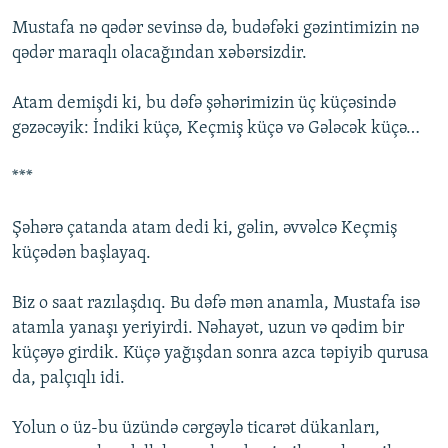
Mustafa nə qədər sevinsə də, budəfəki gəzintimizin nə
qədər maraqlı olacağından xəbərsizdir.
Atam demişdi ki, bu dəfə şəhərimizin üç küçəsində
gəzəcəyik: İndiki küçə, Keçmiş küçə və Gələcək küçə…
***
Şəhərə çatanda atam dedi ki, gəlin, əvvəlcə Keçmiş
küçədən başlayaq.
Biz o saat razılaşdıq. Bu dəfə mən anamla, Mustafa isə
atamla yanaşı yeriyirdi. Nəhayət, uzun və qədim bir
küçəyə girdik. Küçə yağışdan sonra azca təpiyib qurusa
da, palçıqlı idi.
Yolun o üz-bu üzündə cərgəylə ticarət dükanları,