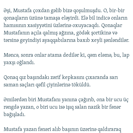
Əşi, Mustafa çoxdan gəlib bizə qoşulmuşdu. O, bir-bir
qonaqların üzünə tamaşa eləyirdi. Elə bil indicə onların
hamısının xasiyyətini üzlərinə oxuyacaqdı. Qonaqlar
Mustafanın açıla qalmış ağzına, gödək şortikinə və
tərsinə geyindiyi ayaqqabılarına baxıb xeyli şənləndilər.
Məncə, sonra onlar atama dedilər ki, qəm eləmə, bu, lap
yaxşı oğlandı.
Qonaq qız başındakı zərif kepkasını çıxaranda sarı
saman saçları qəfil çiyinlərinə töküldü.
Əmilərdən biri Mustafanı yanına çağırıb, ona bir ucu üç
rəngdə yazan, o biri ucu isə işıq salan nazik bir fənər
bağışladı.
Mustafa yazan fənəri alıb başının üzərinə qaldıraraq