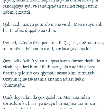
qoydu, saçlarını barmaqlarıyla yana ötürərək başını
sandıqçaya əydi və sandıqçadan narıncı rəngli üzük
qabını çıxartdı.
Qabı açdı, üzüyü götürüb mənə verdi. Mən üzüyü alıb
hər tərəfinə diqqətlə baxdım.
Deməli, üzüyün özü qızıldan idi. Qaşı isə, doğrudan da,
anam söylədiyi həmin o adi, xırdaca çay daşı idi.
Qızıl üzük özünü yuxarı - qaşa sarı səfərbər eləyib də
çiçək ləçəkləri kimi dilikli naxışı ilə o adi daşı başı
üzərinə qaldırıb çox qiymətli nəsnə kimi tutmuşdu.
Üzüyün içinə isə atamla anamın adları həkk
olunmuşdu.
Üzük doğrudan da çox gözəl idi. Mən anamdan
soruşdum ki, bəs niyə üzüyü barmağına taxmırsan.