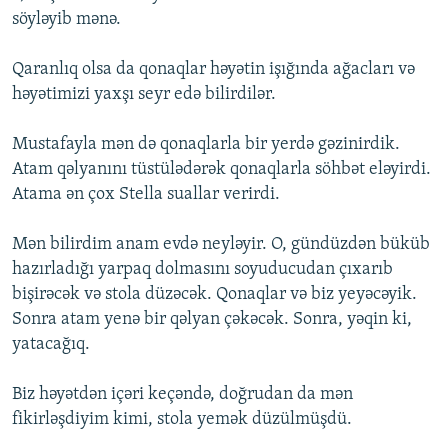
söyləyib mənə.
Qaranlıq olsa da qonaqlar həyətin işığında ağacları və
həyətimizi yaxşı seyr edə bilirdilər.
Mustafayla mən də qonaqlarla bir yerdə gəzinirdik.
Atam qəlyanını tüstülədərək qonaqlarla söhbət eləyirdi.
Atama ən çox Stella suallar verirdi.
Mən bilirdim anam evdə neyləyir. O, gündüzdən büküb
hazırladığı yarpaq dolmasını soyuducudan çıxarıb
bişirəcək və stola düzəcək. Qonaqlar və biz yeyəcəyik.
Sonra atam yenə bir qəlyan çəkəcək. Sonra, yəqin ki,
yatacağıq.
Biz həyətdən içəri keçəndə, doğrudan da mən
fikirləşdiyim kimi, stola yemək düzülmüşdü.