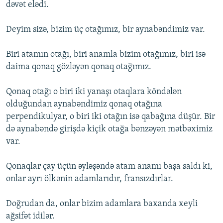
dəvət elədi.
Deyim sizə, bizim üç otağımız, bir aynabəndimiz var.
Biri atamın otağı, biri anamla bizim otağımız, biri isə
daima qonaq gözləyən qonaq otağımız.
Qonaq otağı o biri iki yanaşı otaqlara köndələn
olduğundan aynabəndimiz qonaq otağına
perpendikulyar, o biri iki otağın isə qabağına düşür. Bir
də aynabəndə girişdə kiçik otağa bənzəyən mətbəximiz
var.
Qonaqlar çay üçün əyləşəndə atam anamı başa saldı ki,
onlar ayrı ölkənin adamlarıdır, fransızdırlar.
Doğrudan da, onlar bizim adamlara baxanda xeyli
ağsifət idilər.