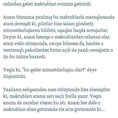
onlardan gələn məktubları evimizə gətirirdi.
Anam fransızca yazılmış bu məktublarla maraqlananda
atam demişdi ki, pilotlar bizə salam göndərir,
minnətdarlıqlarını bildirir, uşaqlar haqda soruşurlar.
Deyim ki, anam həmişə o məktublardan rahatsız olar,
atam evdə olmayanda, oxuya bilməsə də, hərdən o
təmtəraqlı paketlərdən birini açıb da yazılı vərəqlərin o
üz-bu üzünə baxardı.
Yəqin ki, "bu qədər minnətdarlıqmı olar?" deyə
düşünürdü.
Yazıların səliqəsindən mən özlüyümdə hiss eləmişdim
ki, məktubları atama sarı saçlı Stella yazır. Yəqin
anamı da narahat eləyən bu idi. Anam hər dəfə o
məktubları əlinə götürəndə elə aciz görünürdü ki…