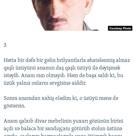
İNFOQRAFIKA
AZƏRBAYCAN ƏDƏBIYYATI KITABXANASI
MISSIYAMIZ
BIZI IZLƏ
KARIKATURA
İSLAM VƏ DEMOKRATIYA
PEŞƏ ETIKASI VƏ JURNALISTIKA STANDARTLARIMIZ
İZ - MƏDƏNIYYƏT PROQRAMI
MATERIALLARIMIZDAN ISTIFADƏ
AZADLIQRADIOSU MOBIL TELEFONUNUZDA
RFE/RL-in bütün saytları
3
BIZIMLƏ ƏLAQƏ
Hətta bir dəfə bir gəlin brilyantlarla əhatələnmiş almaz
XƏBƏR BÜLLETENLƏRIMIZ
qaşlı üzüyünü anamın daş qaşlı üzüyü ilə dəyişmək
istəyib. Anam razı olmayıb. Həm də başa salıb ki, bu
üzük yalnız onların sevgisinə aiddir.
Sonra anamdan xahiş elədim ki, o üzüyü mənə də
göstərsin.
Anam qalxıb divar mebelinin yuxarı gözünün birini
açdı və balaca bir sandıqçanı götürüb stolun üstünə