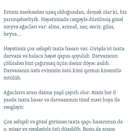
Evimiz mərkəzdən uzaq olduğundan, demək olar ki, biz
yarımşəhərliyik. Həyətimizdə cərgəylə düzülmüş gözəl
meyvə ağacları var: alma, armud, nar, əncir, gilas,
heyva…
Həyətimiz çox səliqəli taxta hasarı var. Girişdə iri taxta
darvaza və balaca həyət qapısı qoyulub. Darvazanın
çölündən bizi çağırmaq üçün dəmir döyəc asılıb.
Darvazanın üstü evimizin üstü kimi qırmızı kirəmitlə
örtülüb.
Ağacların arası daima yaşıl çayırlı olur. Atam hər il
yazda taxta hasar və darvazamızı tünd mavi boya ilə
rəngləyir.
Çox səliqəli və gözəl görünən taxta qapı-hasarımızı da
o, mişar və rəndəsiylə özü düzəldib. Bunu da anam