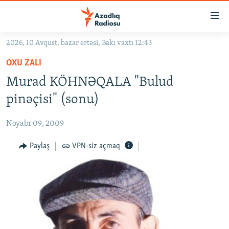
Keçid
linkləri
Əsas
2026, 10 Avqust, bazar ertəsi, Bakı vaxtı 12:43
məzmuna
GÜNDƏM
OXU ZALI
qayıt
#İZAHLA
Əsas
Murad KÖHNƏQALA "Bulud
KORRUPSIOMETR
naviqasiyaya
pinəçisi" (sonu)
qayıt
#ƏSLINDƏ
Axtarışa
Noyabr 09, 2009
FƏRQƏ BAX
keç
QANUNI DOĞRU
Paylaş
VPN-siz açmaq
ARAŞDIRMA
MULTIMEDIA
RADIO ARXIV
VIDEO
HAQQIMIZDA
FOTOQALEREYA
OXU ZALI