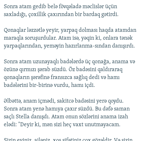
Sonra atam gedib belə fövqəladə məclislər üçün
saxladığı, çoxillik çaxırından bir bardaq gətirdi.
Qonaqlar ləzzətlə yeyir, yarpaq dolması haqda atamdan
maraqla soruşurdular. Atam isə, yəqin ki, onlara tənək
yarpaqlarından, yeməyin hazırlanma-sından danışırdı.
Sonra atam uzunayaqlı badələrdə üç qonağa, anama və
özünə qırmızı şərab süzdü. Öz badəsini qaldıraraq
qonaqların şərəfinə fransızca sağlıq dedi və hamı
badələrini bir-birinə vurdu, hamı içdi.
Əlbəttə, anam içmədi, sakitcə badəsini yerə qoydu.
Sonra atam yenə hamıya çaxır süzdü. Bu dəfə saman
saçlı Stella danışdı. Atam onun sözlərini anama izah
elədi: "Deyir ki, mən sizi heç vaxt unutmayacam.
Sizin eviniz, ailəniz, xoş sifətiniz çox gözəldir. Və sizin