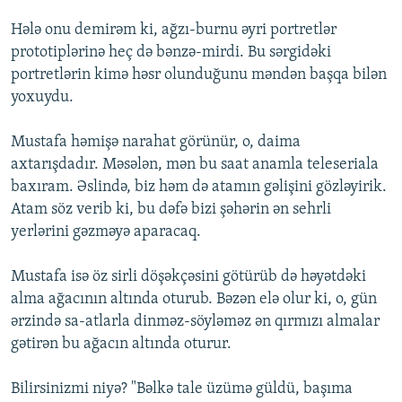
Hələ onu demirəm ki, ağzı-burnu əyri portretlər
prototiplərinə heç də bənzə-mirdi. Bu sərgidəki
portretlərin kimə həsr olunduğunu məndən başqa bilən
yoxuydu.
Mustafa həmişə narahat görünür, o, daima
axtarışdadır. Məsələn, mən bu saat anamla teleseriala
baxıram. Əslində, biz həm də atamın gəlişini gözləyirik.
Atam söz verib ki, bu dəfə bizi şəhərin ən sehrli
yerlərini gəzməyə aparacaq.
Mustafa isə öz sirli döşəkçəsini götürüb də həyətdəki
alma ağacının altında oturub. Bəzən elə olur ki, o, gün
ərzində sa-atlarla dinməz-söyləməz ən qırmızı almalar
gətirən bu ağacın altında oturur.
Bilirsinizmi niyə? "Bəlkə tale üzümə güldü, başıma