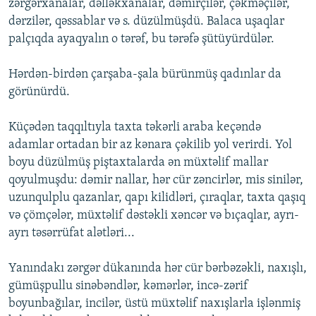
zərgərxanalar, dəlləkxanalar, dəmirçilər, çəkməçilər,
dərzilər, qəssablar və s. düzülmüşdü. Balaca uşaqlar
palçıqda ayaqyalın o tərəf, bu tərəfə şütüyürdülər.
Hərdən-birdən çarşaba-şala bürünmüş qadınlar da
görünürdü.
Küçədən taqqıltıyla taxta təkərli araba keçəndə
adamlar ortadan bir az kənara çəkilib yol verirdi. Yol
boyu düzülmüş piştaxtalarda ən müxtəlif mallar
qoyulmuşdu: dəmir nallar, hər cür zəncirlər, mis sinilər,
uzunqulplu qazanlar, qapı kilidləri, çıraqlar, taxta qaşıq
və çömçələr, müxtəlif dəstəkli xəncər və bıçaqlar, ayrı-
ayrı təsərrüfat alətləri...
Yanındakı zərgər dükanında hər cür bərbəzəkli, naxışlı,
gümüşpullu sinəbəndlər, kəmərlər, incə-zərif
boyunbağılar, incilər, üstü müxtəlif naxışlarla işlənmiş