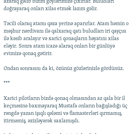
azaraq gəlib bizim göylərimizə çıxırlar. Buludları
doğrayaraq onları xilas etmək lazım gəlir.
Təcili olaraq atamı qəza yerinə aparırlar. Atam həmin o
məşhur nərdivanı ilə qalxaraq qatı buludları iri qayçısı
ilə kəsib aralayır və xarici qonaqların həyatını xilas
eləyir. Sonra atam icazə alaraq onları bir günlüyə
evimizə qonaq gətirir.
Ondan sonrasını da ki, özünüz gözlərinizlə gördünüz.
***
Xarici pilotların bizdə qonaq olmasından az qala bir il
keçməsinə baxmayaraq Mustafa onların bağışladığı üç
rəngdə yazan işıqlı qələmi və flamasterləri qırmamış,
itirməmiş, əzizləyərək saxlamışdı.