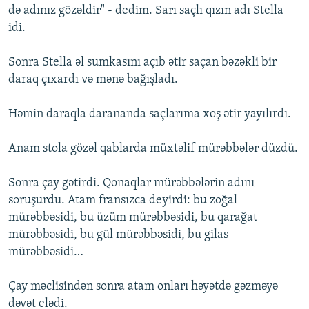
də adınız gözəldir" - dedim. Sarı saçlı qızın adı Stella
idi.
Sonra Stella əl sumkasını açıb ətir saçan bəzəkli bir
daraq çıxardı və mənə bağışladı.
Həmin daraqla darananda saçlarıma xoş ətir yayılırdı.
Anam stola gözəl qablarda müxtəlif mürəbbələr düzdü.
Sonra çay gətirdi. Qonaqlar mürəbbələrin adını
soruşurdu. Atam fransızca deyirdi: bu zoğal
mürəbbəsidi, bu üzüm mürəbbəsidi, bu qarağat
mürəbbəsidi, bu gül mürəbbəsidi, bu gilas
mürəbbəsidi…
Çay məclisindən sonra atam onları həyətdə gəzməyə
dəvət elədi.