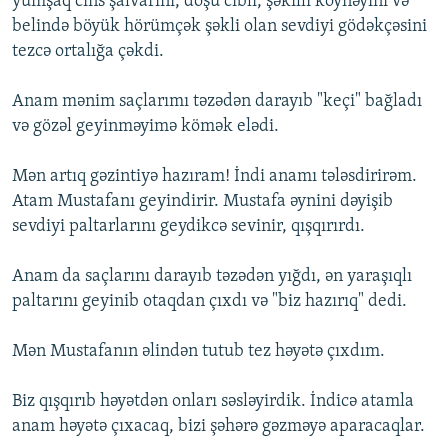
yumşaq cins şalvarını, döşü cibli, şəkilli köynəyini və
belində böyük hörümçək şəkli olan sevdiyi gödəkçəsini
tezcə ortalığa çəkdi.
Anam mənim saçlarımı təzədən darayıb "keçi" bağladı
və gözəl geyinməyimə kömək elədi.
Mən artıq gəzintiyə hazıram! İndi anamı tələsdirirəm.
Atam Mustafanı geyindirir. Mustafa əynini dəyişib
sevdiyi paltarlarını geydikcə sevinir, qışqırırdı.
Anam da saçlarını darayıb təzədən yığdı, ən yaraşıqlı
paltarını geyinib otaqdan çıxdı və "biz hazırıq" dedi.
Mən Mustafanın əlindən tutub tez həyətə çıxdım.
Biz qışqırıb həyətdən onları səsləyirdik. İndicə atamla
anam həyətə çıxacaq, bizi şəhərə gəzməyə aparacaqlar.