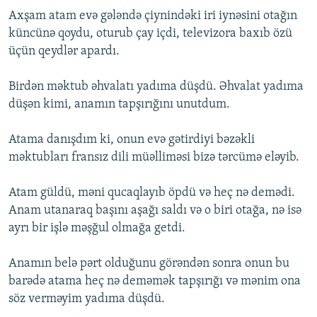
Axşam atam evə gələndə çiynindəki iri iynəsini otağın
küncünə qoydu, oturub çay içdi, televizora baxıb özü
üçün qeydlər apardı.
Birdən məktub əhvalatı yadıma düşdü. Əhvalat yadıma
düşən kimi, anamın tapşırığını unutdum.
Atama danışdım ki, onun evə gətirdiyi bəzəkli
məktubları fransız dili müəlliməsi bizə tərcümə eləyib.
Atam güldü, məni qucaqlayıb öpdü və heç nə demədi.
Anam utanaraq başını aşağı saldı və o biri otağa, nə isə
ayrı bir işlə məşğul olmağa getdi.
Anamın belə pərt olduğunu görəndən sonra onun bu
barədə atama heç nə deməmək tapşırığı və mənim ona
söz verməyim yadıma düşdü.