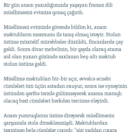
Bir gün anam yaxınlığımızda yaşayan fransız dili
müəlliməsini evimizə qonaq çağırdı.
Müəlliməni evimizdə görəndə bildim ki, anam
məktubların məzmunu ilə tanış olmaq istəyir. Stolun
üstünə müxtəlif mürəbbələr düzüldü, fincanlarda çay
gəldi. Sonra divar mebelinin, bir qayda olaraq atama
aid olan yuxarı gözündə saxlanan beş-altı məktub
stolun üstünə gəldi.
Müəllimə məktubları bir-bir açır, əvvəlcə əcnəbi
cümlələri özü üçün astadan oxuyur, sonra isə eynəyinin
üstündən qəribə tərzdə gülümsəyərək anama maraqlı
olacaq bəzi cümlələri bərkdən tərcümə eləyirdi.
Anam yumruqlarını üzünə dirəyərək müəllimənin
qarşısında stola dirsəklənmişdi. Məktublardan
təxminən belə cümlələr çıxırdı: "sizi yaddan çıxara