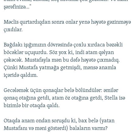
şərəfinizə…"
Məclis qurtardıqdan sonra onlar yenə həyətə gəzinməyə
çıxdılar.
Bağdakı işığımızın dövrəsində çoxlu xırdaca bəzəkli
böcəklər uçuşurdu. Söz yox ki, indi atam qəlyan
çəkəcək. Mustafayla mən bu dəfə həyətə çıxmadıq.
Çünki Mustafa yatmağa getmişdi, mənsə anamla
içəridə qaldım.
Gecələmək üçün qonaqlar belə bölündülər: əmilər
qonaq otağına getdi, atam öz otağına getdi, Stella isə
bizimlə bir otaqda qaldı.
Otaqda anam ondan soruşdu ki, bax belə (yatan
Mustafanı və məni göstərdi) balaların varmı?