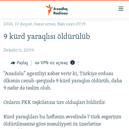
Keçid
linkləri
Əsas
2026, 10 Avqust, bazar ertəsi, Bakı vaxtı 07:19
məzmuna
GÜNDƏM
9 kürd yaraqlısı öldürülüb
qayıt
#İZAHLA
Əsas
Dekabr 11, 2009
KORRUPSIOMETR
naviqasiyaya
qayıt
#ƏSLINDƏ
Paylaş
VPN-siz açmaq
Axtarışa
FƏRQƏ BAX
keç
“Anadolu” agentliyi xəbər verir ki, Türkiyə ordusu
ölkənin cənub-şərqində 9 kürd yaraqlısı öldürüb, daha
QANUNI DOĞRU
9 nəfər də təslim olub.
ARAŞDIRMA
Onların PKK təşkilatına üzv olduqları bildirilir.
MULTIMEDIA
RADIO ARXIV
VIDEO
Kürd yaraqlıları bu həftənin əvvəlində 7 türk əsgərinin
HAQQIMIZDA
öldürülməsinə görə məsuliyyəti öz üzərlərinə
FOTOQALEREYA
OXU ZALI