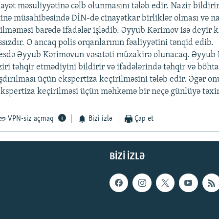
yət məsuliyyətinə cəlb olunmasını tələb edir. Nazir bildirir
tinə müsahibəsində DİN-də cinayətkar birliklər olması və n
ilməməsi barədə ifadələr işlədib. Əyyub Kərimov isə deyir ki
ssızdır. O ancaq polis orqanlarının fəaliyyətini tənqid edib.
esdə Əyyub Kərimovun vəsatəti müzakirə olunacaq. Əyyub
iri təhqir etmədiyini bildirir və ifadələrində təhqir və böht
dırılması üçün ekspertiza keçirilməsini tələb edir. Əgər on
ekspertiza keçirilməsi üçün məhkəmə bir neçə günlüyə təxir
VPN-siz açmaq
Bizi izlə
Çap et
BIZI IZLƏ