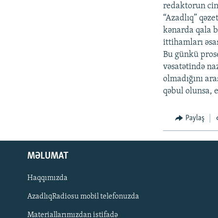
İNFOQRAFIKA
AZƏRBAYCAN ƏDƏBIYYATI KITABXANASI
MISSIYAMIZ
redaktorun cina
“Azadlıq” qəze
KARIKATURA
İSLAM VƏ DEMOKRATIYA
PEŞƏ ETIKASI VƏ JURNALISTIKA
STANDARTLARIMIZ
kənarda qala b
İZ - MƏDƏNIYYƏT PROQRAMI
ittihamları əsa
MATERIALLARIMIZDAN ISTIFADƏ
Bu günkü pros
AZADLIQRADIOSU MOBIL TELEFONUNUZDA
vəsatətində naz
olmadığını araş
BIZIMLƏ ƏLAQƏ
qəbul olunsa, 
XƏBƏR BÜLLETENLƏRIMIZ
Paylaş
MƏLUMAT
Haqqımızda
AzadlıqRadiosu mobil telefonuzda
Materiallarımızdan istifadə