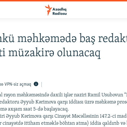
nkü məhkəmədə baş redak
ti müzakirə olunacaq
9
VPN-siz açmaq
l rayon məhkəməsində daxili işlər naziri Ramil Usubovun 
redaktoru Əyyub Kərimova qarşı iddiası üzrə məhkəmə pro
mə axşam saat 5-də başlayacaq.
ziri Əyyub Kərimova qarşı Cinayət Məcəlləsinin 147.2-ci madd
ır cinayətdə ittiham etməklə böhtan atma) iddia qaldırıb və