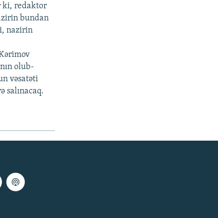
 ki, redaktor
azirin bundan
, nazirin
 Kərimov
anın olub-
un vəsatəti
ə salınacaq.