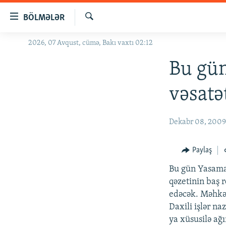
Keçid
BÖLMƏLƏR
linkləri
Axtar
Əsas
2026, 07 Avqust, cümə, Bakı vaxtı 02:12
GÜNDƏM
məzmuna
#İZAHLA
Bu gü
qayıt
Əsas
KORRUPSIOMETR
vəsatə
naviqasiyaya
#ƏSLINDƏ
qayıt
Axtarışa
FƏRQƏ BAX
Dekabr 08, 200
keç
QANUNI DOĞRU
Paylaş
ARAŞDIRMA
Bu gün Yasama
MULTIMEDIA
qəzetinin baş 
RADIO ARXIV
VIDEO
edəcək. Məhkə
Daxili işlər na
HAQQIMIZDA
FOTOQALEREYA
OXU ZALI
ya xüsusilə ağ