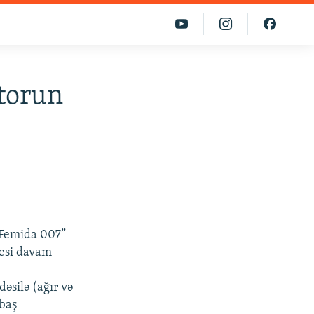
torun
“Femida 007”
sesi davam
əsilə (ağır və
 baş