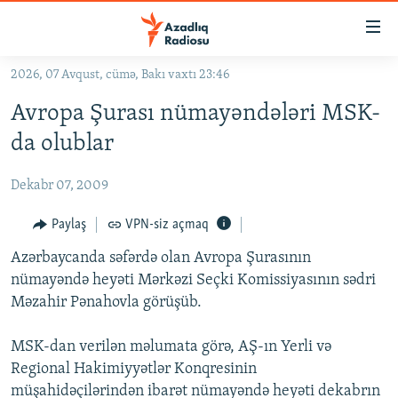
Keçid
linkləri
Əsas
2026, 07 Avqust, cümə, Bakı vaxtı 23:46
məzmuna
GÜNDƏM
Avropa Şurası nümayəndələri MSK-
qayıt
#İZAHLA
Əsas
da olublar
KORRUPSIOMETR
naviqasiyaya
qayıt
Dekabr 07, 2009
#ƏSLINDƏ
Axtarışa
FƏRQƏ BAX
Paylaş
VPN-siz açmaq
keç
QANUNI DOĞRU
Azərbaycanda səfərdə olan Avropa Şurasının
nümayəndə heyəti Mərkəzi Seçki Komissiyasının sədri
ARAŞDIRMA
Məzahir Pənahovla görüşüb.
MULTIMEDIA
MSK-dan verilən məlumata görə, AŞ-ın Yerli və
RADIO ARXIV
VIDEO
Regional Hakimiyyətlər Konqresinin
HAQQIMIZDA
FOTOQALEREYA
OXU ZALI
müşahidəçilərindən ibarət nümayəndə heyəti dekabrın