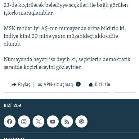
23-də keçiriləcək bələdiyyə seçkiləri ilə bağlı görülən
İNFOQRAFIKA
AZƏRBAYCAN ƏDƏBIYYATI KITABXANASI
MISSIYAMIZ
BIZI IZLƏ
işlərlə maraqlanıblar.
KARIKATURA
İSLAM VƏ DEMOKRATIYA
PEŞƏ ETIKASI VƏ JURNALISTIKA STANDARTLARIMIZ
MSK rəhbərliyi AŞ-nın nümayəndələrinə bildirib ki,
İZ - MƏDƏNIYYƏT PROQRAMI
MATERIALLARIMIZDAN ISTIFADƏ
indiyə kimi 20 minə yaxın müşahidəçi akkreditə
AZADLIQRADIOSU MOBIL TELEFONUNUZDA
RFE/RL-in bütün saytları
olunub.
BIZIMLƏ ƏLAQƏ
Nümayəndə heyəti isə deyib ki, seçkilərin demokratik
XƏBƏR BÜLLETENLƏRIMIZ
şəraitdə keçiriləcəyini gözləyirlər.
Paylaş
VPN-siz açmaq
Bizi izlə
BIZI IZLƏ