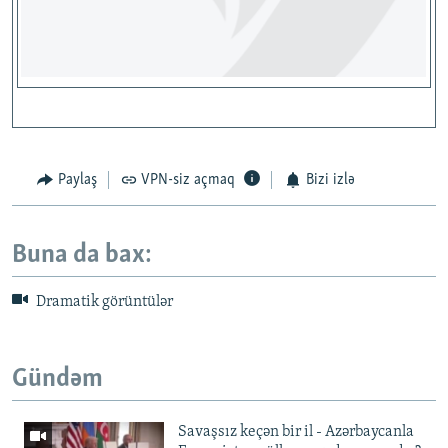
Paylaş
VPN-siz açmaq
Bizi izlə
Buna da bax:
Dramatik görüntülər
Gündəm
Savaşsız keçən bir il - Azərbaycanla