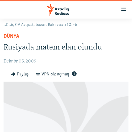
Keçid
linkləri
Əsas
2026, 09 Avqust, bazar, Bakı vaxtı 10:56
məzmuna
GÜNDƏM
DÜNYA
qayıt
#İZAHLA
Əsas
Rusiyada matəm elan olundu
KORRUPSIOMETR
naviqasiyaya
qayıt
Dekabr 05, 2009
#ƏSLINDƏ
Axtarışa
FƏRQƏ BAX
Paylaş
VPN-siz açmaq
keç
QANUNI DOĞRU
ARAŞDIRMA
MULTIMEDIA
RADIO ARXIV
VIDEO
HAQQIMIZDA
FOTOQALEREYA
OXU ZALI