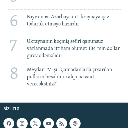
6
Bayramov: Azərbaycan Ukraynaya qaz
tədarük etməyə hazırdır
7
Ukraynanın keçmiş səfiri qanunsuz
varlanmada ittiham olunur: 134 min dollar
girov ödəməlidir
8
MeydanTV işi: 'Çamadanlarla çıxarılan
pulların hesabını xalqa nə vaxt
verəcəksiniz?'
BIZI IZLƏ