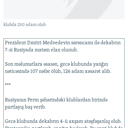
İNFOQRAFIKA
AZƏRBAYCAN ƏDƏBIYYATI KITABXANASI
MISSIYAMIZ
BIZI IZLƏ
KARIKATURA
İSLAM VƏ DEMOKRATIYA
PEŞƏ ETIKASI VƏ JURNALISTIKA STANDARTLARIMIZ
klubda 250 adam olub
İZ - MƏDƏNIYYƏT PROQRAMI
MATERIALLARIMIZDAN ISTIFADƏ
AZADLIQRADIOSU MOBIL TELEFONUNUZDA
RFE/RL-in bütün saytları
Prezident Dmitri Medvedevin sərəncamı ilə dekabrın
BIZIMLƏ ƏLAQƏ
7-si Rusiyada matəm elan olunub.
XƏBƏR BÜLLETENLƏRIMIZ
Son məlumatlara əsasən, gecə klubunda yanğın
nəticəsində 107 nəfər ölüb, 126 adam xəsarət alıb.
***
Rusiyanın Perm şəhərindəki klublardan birində
partlayış baş verib.
Gecə klubunda dekabrın 4-ü axşam atəşfəşanlıq olub.