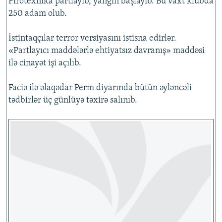
Pirotexnika partlayıb, yanğın başlayıb. Bu vaxt klubda
250 adam olub.
İstintaqçılar terror versiyasını istisna edirlər.
«Partlayıcı maddələrlə ehtiyatsız davranış» maddəsi
ilə cinayət işi açılıb.
Faciə ilə əlaqədar Perm diyarında bütün əyləncəli
tədbirlər üç günlüyə təxirə salınıb.