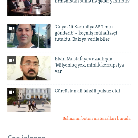
Ermənistan sülhə nə qədər yaxındır?
'Guya Əli Kərimliyə 850 min
göndərib' – keçmiş mühafizəçi
tutuldu, Bakıya verilə bilər
Elvin Mustafayev azadlıqda:
'Milyonluq yox, minlik korrupsiya
var'
Gürcüstan ali təhsili pulsuz etdi
Bölmənin bütün materialları burada