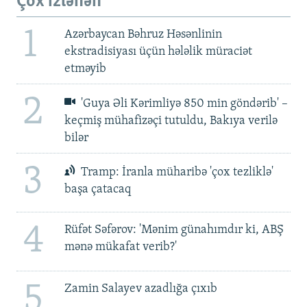
Çox izlənən
1
Azərbaycan Bəhruz Həsənlinin
ekstradisiyası üçün hələlik müraciət
etməyib
2
'Guya Əli Kərimliyə 850 min göndərib' –
keçmiş mühafizəçi tutuldu, Bakıya verilə
bilər
3
Tramp: İranla müharibə 'çox tezliklə'
başa çatacaq
4
Rüfət Səfərov: 'Mənim günahımdır ki, ABŞ
mənə mükafat verib?'
5
Zamin Salayev azadlığa çıxıb