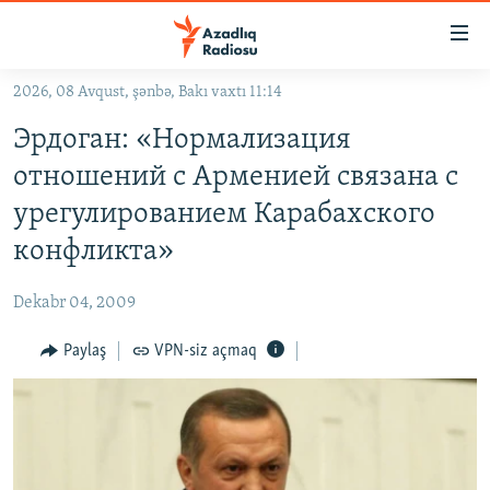
Keçid
linkləri
Əsas
2026, 08 Avqust, şənbə, Bakı vaxtı 11:14
məzmuna
GÜNDƏM
Эрдоган: «Нормализация
qayıt
#İZAHLA
Əsas
отношений с Арменией связана с
KORRUPSIOMETR
naviqasiyaya
урегулированием Карабахского
qayıt
#ƏSLINDƏ
конфликта»
Axtarışa
FƏRQƏ BAX
keç
Dekabr 04, 2009
QANUNI DOĞRU
Paylaş
VPN-siz açmaq
ARAŞDIRMA
MULTIMEDIA
RADIO ARXIV
VIDEO
HAQQIMIZDA
FOTOQALEREYA
OXU ZALI