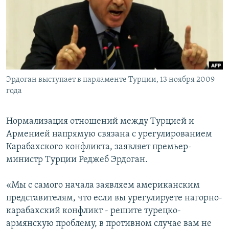
İNFOQRAFIKA
AZƏRBAYCAN ƏDƏBIYYATI KITABXANASI
MISSIYAMIZ
BIZI IZLƏ
KARIKATURA
İSLAM VƏ DEMOKRATIYA
PEŞƏ ETIKASI VƏ JURNALISTIKA STANDARTLARIMIZ
İZ - MƏDƏNIYYƏT PROQRAMI
MATERIALLARIMIZDAN ISTIFADƏ
AZADLIQRADIOSU MOBIL TELEFONUNUZDA
RFE/RL-in bütün saytları
Эрдоган выступает в парламенте Турции, 13 ноября 2009
BIZIMLƏ ƏLAQƏ
года
XƏBƏR BÜLLETENLƏRIMIZ
Нормализация отношений между Турцией и
Арменией напрямую связана с урегулированием
Карабахского конфликта, заявляет премьер-
министр Турции Реджеб Эрдоган.
«Мы с самого начала заявляем американским
представителям, что если вы урегулируете нагорно-
карабахский конфликт - решите турецко-
армянскую проблему, в противном случае вам не