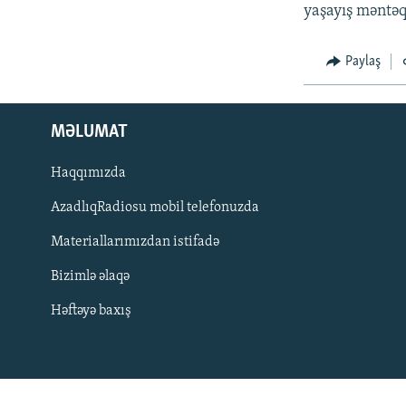
İNFOQRAFIKA
AZƏRBAYCAN ƏDƏBIYYATI KITABXANASI
MISSIYAMIZ
yaşayış məntəq
KARIKATURA
İSLAM VƏ DEMOKRATIYA
PEŞƏ ETIKASI VƏ JURNALISTIKA
STANDARTLARIMIZ
Paylaş
İZ - MƏDƏNIYYƏT PROQRAMI
MATERIALLARIMIZDAN ISTIFADƏ
AZADLIQRADIOSU MOBIL TELEFONUNUZDA
MƏLUMAT
BIZIMLƏ ƏLAQƏ
Haqqımızda
XƏBƏR BÜLLETENLƏRIMIZ
AzadlıqRadiosu mobil telefonuzda
Materiallarımızdan istifadə
Bizimlə əlaqə
Həftəyə baxış
BIZI IZLƏ