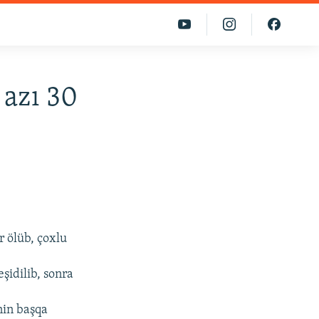
 azı 30
r ölüb, çoxlu
eşidilib, sonra
nin başqa