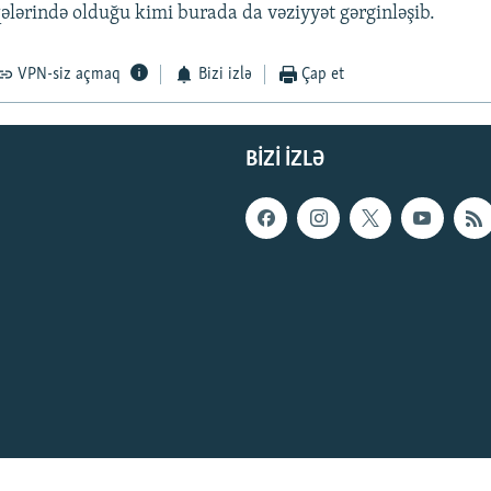
ələrində olduğu kimi burada da vəziyyət gərginləşib.
VPN-siz açmaq
Bizi izlə
Çap et
BIZI IZLƏ