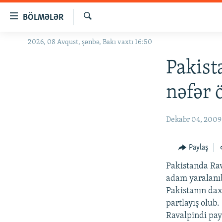
Keçid
BÖLMƏLƏR
linkləri
Axtar
Əsas
2026, 08 Avqust, şənbə, Bakı vaxtı 16:50
GÜNDƏM
məzmuna
#İZAHLA
Pakist
qayıt
Əsas
KORRUPSIOMETR
nəfər 
naviqasiyaya
#ƏSLINDƏ
qayıt
Axtarışa
FƏRQƏ BAX
Dekabr 04, 2009
keç
QANUNI DOĞRU
Paylaş
ARAŞDIRMA
Pakistanda Rav
MULTIMEDIA
adam yaralanı
RADIO ARXIV
VIDEO
Pakistanın daxi
partlayış olub.
HAQQIMIZDA
FOTOQALEREYA
OXU ZALI
Ravalpindi pay