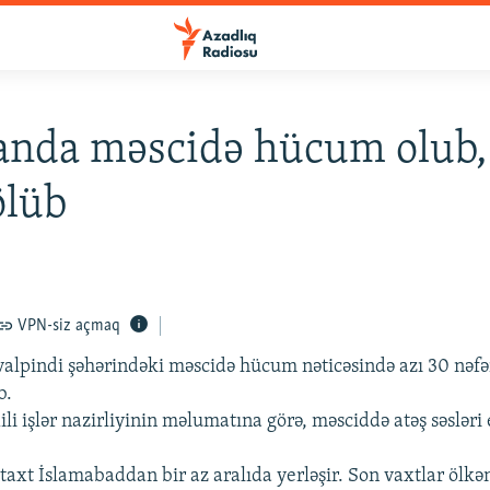
anda məscidə hücum olub,
ölüb
VPN-siz açmaq
alpindi şəhərindəki məscidə hücum nəticəsində azı 30 nəfə
b.
li işlər nazirliyinin məlumatına görə, məsciddə atəş səsləri 
taxt İslamabaddan bir az aralıda yerləşir. Son vaxtlar ölkə