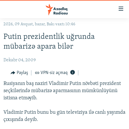
Keçid
linkləri
Əsas
2026, 09 Avqust, bazar, Bakı vaxtı 10:46
məzmuna
GÜNDƏM
Putin prezidentlik uğrunda
qayıt
#İZAHLA
Əsas
mübarizə apara bilər
KORRUPSIOMETR
naviqasiyaya
qayıt
Dekabr 04, 2009
#ƏSLINDƏ
Axtarışa
FƏRQƏ BAX
Paylaş
VPN-siz açmaq
keç
QANUNI DOĞRU
Rusiyanın baş naziri Vladimir Putin növbəti prezident
seçkilərində mübarizə aparmasının mümkünlüyünü
ARAŞDIRMA
istisna etməyib.
MULTIMEDIA
Vladimir Putin bunu bu gün televiziya ilə canlı yayımda
RADIO ARXIV
VIDEO
çıxışında deyib.
HAQQIMIZDA
FOTOQALEREYA
OXU ZALI