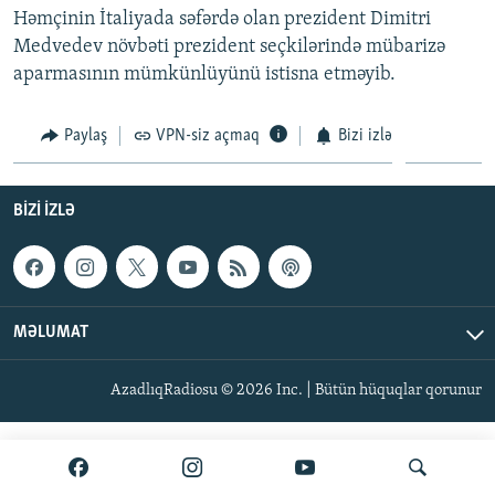
Həmçinin İtaliyada səfərdə olan prezident Dimitri
İNFOQRAFIKA
AZƏRBAYCAN ƏDƏBIYYATI KITABXANASI
MISSIYAMIZ
BIZI IZLƏ
Medvedev növbəti prezident seçkilərində mübarizə
KARIKATURA
İSLAM VƏ DEMOKRATIYA
PEŞƏ ETIKASI VƏ JURNALISTIKA STANDARTLARIMIZ
aparmasının mümkünlüyünü istisna etməyib.
İZ - MƏDƏNIYYƏT PROQRAMI
MATERIALLARIMIZDAN ISTIFADƏ
Paylaş
VPN-siz açmaq
Bizi izlə
AZADLIQRADIOSU MOBIL TELEFONUNUZDA
RFE/RL-in bütün saytları
BIZIMLƏ ƏLAQƏ
BIZI IZLƏ
XƏBƏR BÜLLETENLƏRIMIZ
MƏLUMAT
AzadlıqRadiosu © 2026 Inc. | Bütün hüquqlar qorunur