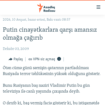
Keçid
linkləri
Əsas
2026, 10 Avqust, bazar ertəsi, Bakı vaxtı 08:57
məzmuna
GÜNDƏM
Putin cinayətkarlara qarşı amansız
qayıt
#İZAHLA
Əsas
olmağa çağırıb
KORRUPSIOMETR
naviqasiyaya
qayıt
Dekabr 03, 2009
#ƏSLINDƏ
Axtarışa
FƏRQƏ BAX
Paylaş
VPN-siz açmaq
keç
QANUNI DOĞRU
Ötən cümə günü sərnişin qatarının partladılması
Rusiyada terror təhlükəsinin yüksək olduğunu göstərir.
ARAŞDIRMA
MULTIMEDIA
Bunu Rusiyanın baş naziri Vladimir Putin bu gün
televiziya ilə canlı yayımda çıxışında deyib.
RADIO ARXIV
VIDEO
HAQQIMIZDA
FOTOQALEREYA
OXU ZALI
O deyib ki, baş vermiş faciə göstərir ki, bu istiqamətdə