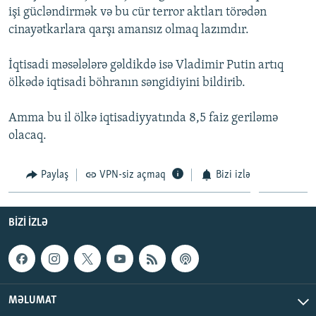
işi gücləndirmək və bu cür terror aktları törədən
İNFOQRAFIKA
AZƏRBAYCAN ƏDƏBIYYATI KITABXANASI
MISSIYAMIZ
BIZI IZLƏ
cinayətkarlara qarşı amansız olmaq lazımdır.
KARIKATURA
İSLAM VƏ DEMOKRATIYA
PEŞƏ ETIKASI VƏ JURNALISTIKA STANDARTLARIMIZ
İqtisadi məsələlərə gəldikdə isə Vladimir Putin artıq
İZ - MƏDƏNIYYƏT PROQRAMI
MATERIALLARIMIZDAN ISTIFADƏ
ölkədə iqtisadi böhranın səngidiyini bildirib.
AZADLIQRADIOSU MOBIL TELEFONUNUZDA
RFE/RL-in bütün saytları
BIZIMLƏ ƏLAQƏ
Amma bu il ölkə iqtisadiyyatında 8,5 faiz geriləmə
olacaq.
XƏBƏR BÜLLETENLƏRIMIZ
Paylaş
VPN-siz açmaq
Bizi izlə
BIZI IZLƏ
MƏLUMAT