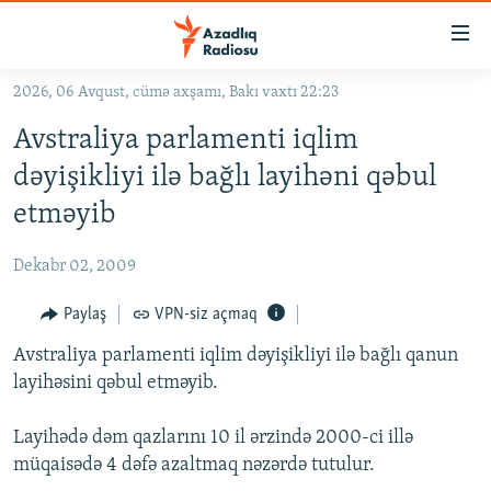
Keçid
linkləri
Əsas
2026, 06 Avqust, cümə axşamı, Bakı vaxtı 22:23
məzmuna
GÜNDƏM
Avstraliya parlamenti iqlim
qayıt
#İZAHLA
Əsas
dəyişikliyi ilə bağlı layihəni qəbul
KORRUPSIOMETR
naviqasiyaya
etməyib
qayıt
#ƏSLINDƏ
Axtarışa
Dekabr 02, 2009
FƏRQƏ BAX
keç
QANUNI DOĞRU
Paylaş
VPN-siz açmaq
ARAŞDIRMA
Avstraliya parlamenti iqlim dəyişikliyi ilə bağlı qanun
layihəsini qəbul etməyib.
MULTIMEDIA
RADIO ARXIV
VIDEO
Layihədə dəm qazlarını 10 il ərzində 2000-ci illə
müqaisədə 4 dəfə azaltmaq nəzərdə tutulur.
HAQQIMIZDA
FOTOQALEREYA
OXU ZALI