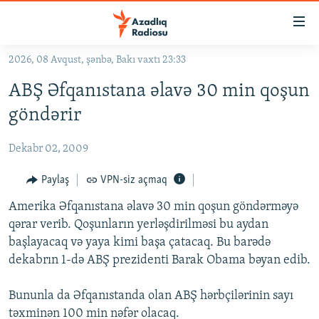
Keçid
linkləri
Əsas
2026, 08 Avqust, şənbə, Bakı vaxtı 23:33
məzmuna
GÜNDƏM
ABŞ Əfqanıstana əlavə 30 min qoşun
qayıt
#İZAHLA
Əsas
göndərir
KORRUPSIOMETR
naviqasiyaya
qayıt
Dekabr 02, 2009
#ƏSLINDƏ
Axtarışa
FƏRQƏ BAX
Paylaş
VPN-siz açmaq
keç
QANUNI DOĞRU
Amerika Əfqanıstana əlavə 30 min qoşun göndərməyə
qərar verib. Qoşunların yerləşdirilməsi bu aydan
ARAŞDIRMA
başlayacaq və yaya kimi başa çatacaq. Bu barədə
MULTIMEDIA
dekabrın 1-də ABŞ prezidenti Barak Obama bəyan edib.
RADIO ARXIV
VIDEO
Bununla da Əfqanıstanda olan ABŞ hərbçilərinin sayı
HAQQIMIZDA
FOTOQALEREYA
OXU ZALI
təxminən 100 min nəfər olacaq.