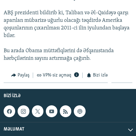
İNFOQRAFIKA
AZƏRBAYCAN ƏDƏBIYYATI KITABXANASI
MISSIYAMIZ
BIZI IZLƏ
ABŞ prezidenti bildirib ki, Taliban və Əl-Qaidəyə qarşı
KARIKATURA
İSLAM VƏ DEMOKRATIYA
PEŞƏ ETIKASI VƏ JURNALISTIKA STANDARTLARIMIZ
aparılan mübarizə uğurlu olacağı təqdirdə Amerika
qoşunlarının çıxarılması 2011-ci ilin iyulundan başlaya
İZ - MƏDƏNIYYƏT PROQRAMI
MATERIALLARIMIZDAN ISTIFADƏ
bilər.
AZADLIQRADIOSU MOBIL TELEFONUNUZDA
RFE/RL-in bütün saytları
BIZIMLƏ ƏLAQƏ
Bu arada Obama müttəfiqlərini də Əfqanıstanda
hərbçilərinin sayını artırmağa çağırıb.
XƏBƏR BÜLLETENLƏRIMIZ
Paylaş
VPN-siz açmaq
Bizi izlə
BIZI IZLƏ
MƏLUMAT