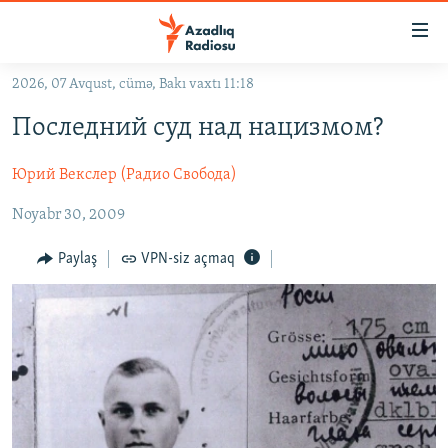
Keçid
linkləri
Əsas
2026, 07 Avqust, cümə, Bakı vaxtı 11:18
məzmuna
GÜNDƏM
Последний суд над нацизмом?
qayıt
#İZAHLA
Əsas
Юрий Векслер (Радио Свобода)
KORRUPSIOMETR
naviqasiyaya
qayıt
#ƏSLINDƏ
Noyabr 30, 2009
Axtarışa
FƏRQƏ BAX
keç
Paylaş
VPN-siz açmaq
QANUNI DOĞRU
ARAŞDIRMA
MULTIMEDIA
RADIO ARXIV
VIDEO
HAQQIMIZDA
FOTOQALEREYA
OXU ZALI