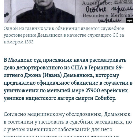
İNFOQRAFIKA
AZƏRBAYCAN ƏDƏBIYYATI KITABXANASI
MISSIYAMIZ
BIZI IZLƏ
KARIKATURA
İSLAM VƏ DEMOKRATIYA
PEŞƏ ETIKASI VƏ JURNALISTIKA STANDARTLARIMIZ
İZ - MƏDƏNIYYƏT PROQRAMI
MATERIALLARIMIZDAN ISTIFADƏ
Одной из главных улик обвинения является служебное
удостоверение Демьянюка в качестве служащего СС за
AZADLIQRADIOSU MOBIL TELEFONUNUZDA
RFE/RL-in bütün saytları
номером 1393
BIZIMLƏ ƏLAQƏ
В Мюнхене суд присяжных начал рассматривать
XƏBƏR BÜLLETENLƏRIMIZ
дело депортированного из США в Германию 89-
летнего Джона (Ивана) Демьянюка, которому
предъявлено официальное обвинение в соучастии в
уничтожении по меньшей мере 27900 еврейских
узников нацистского лагеря смерти Собибор.
Согласно медицинскому обследованию, Демьянюк
в состоянии участвовать в судебных заседаниях, но
с учетом имеющихся заболеваний для него