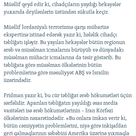
Müəllif qeyd edir ki, cihadçıların yaydığı hekayələr
yuxarıda deyilənlərin üstündən sükutla keçir.
Müəllif İordaniyalı terrorizmə qarşı mübarizə
ekspertinə istinad edərək yazır ki, hələlik cihadçı
təbliğatı işləyir. Bu yayılan hekayələr bütün regionun
ərəb və müsəlman icmalarını bürüyüb və dünyadakı
müsəlman mühacir icmalarına da təsir göstərib. Bu
təbliğata görə müsəlman ölkələrinin bütün
problemlərinə görə məsuliyyət ABŞ və İsrailin
üzərindədir.
Fridman yazır ki, bu cür təbliğat ərəb hökumətləri üçün
sərfəlidir. Aparılan təbliğatın yayıldığı əsas media
vasitələri isə ərəb hökumətlərinin – İran Körfəzi
ölkələrinin nəzarətindədir. «Bu onlara imkan verir ki,
bütün cəmiyyətin problemlərini, niyə görə inkişafdan
geri qalmaqlarının səbəbini Amerika üzərinə yıxmaqla