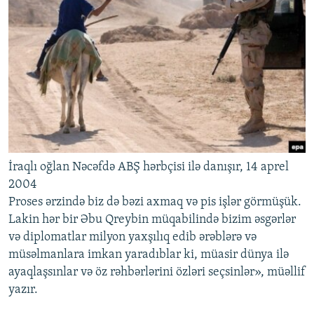
İraqlı oğlan Nəcəfdə ABŞ hərbçisi ilə danışır, 14 aprel
2004
Proses ərzində biz də bəzi axmaq və pis işlər görmüşük.
Lakin hər bir Əbu Qreybin müqabilində bizim əsgərlər
və diplomatlar milyon yaxşılıq edib ərəblərə və
müsəlmanlara imkan yaradıblar ki, müasir dünya ilə
ayaqlaşsınlar və öz rəhbərlərini özləri seçsinlər», müəllif
yazır.