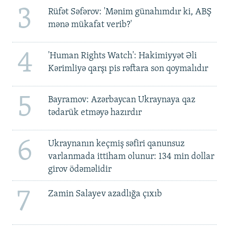
3
Rüfət Səfərov: 'Mənim günahımdır ki, ABŞ
mənə mükafat verib?'
4
'Human Rights Watch': Hakimiyyət Əli
Kərimliyə qarşı pis rəftara son qoymalıdır
5
Bayramov: Azərbaycan Ukraynaya qaz
tədarük etməyə hazırdır
6
Ukraynanın keçmiş səfiri qanunsuz
varlanmada ittiham olunur: 134 min dollar
girov ödəməlidir
7
Zamin Salayev azadlığa çıxıb