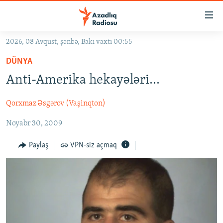
Keçid
linkləri
Əsas
2026, 08 Avqust, şənbə, Bakı vaxtı 00:55
məzmuna
GÜNDƏM
DÜNYA
qayıt
#İZAHLA
Əsas
Anti-Amerika hekayələri...
KORRUPSIOMETR
naviqasiyaya
qayıt
Qorxmaz Əsgərov (Vaşinqton)
#ƏSLINDƏ
Axtarışa
Noyabr 30, 2009
FƏRQƏ BAX
keç
QANUNI DOĞRU
Paylaş
VPN-siz açmaq
ARAŞDIRMA
MULTIMEDIA
RADIO ARXIV
VIDEO
HAQQIMIZDA
FOTOQALEREYA
OXU ZALI