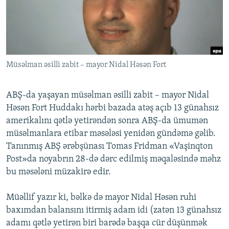
İNFOQRAFIKA
AZƏRBAYCAN ƏDƏBIYYATI KITABXANASI
MISSIYAMIZ
BIZI IZLƏ
KARIKATURA
İSLAM VƏ DEMOKRATIYA
PEŞƏ ETIKASI VƏ JURNALISTIKA STANDARTLARIMIZ
İZ - MƏDƏNIYYƏT PROQRAMI
MATERIALLARIMIZDAN ISTIFADƏ
AZADLIQRADIOSU MOBIL TELEFONUNUZDA
Müsəlman əsilli zabit – mayor Nidal Həsən Fort
RFE/RL-in bütün saytları
BIZIMLƏ ƏLAQƏ
ABŞ-da yaşayan müsəlman əsilli zabit – mayor Nidal
XƏBƏR BÜLLETENLƏRIMIZ
Həsən Fort Huddakı hərbi bazada atəş açıb 13 günahsız
amerikalını qətlə yetirəndən sonra ABŞ-da ümumən
müsəlmanlara etibar məsələsi yenidən gündəmə gəlib.
Tanınmış ABŞ ərəbşünası Tomas Fridman «Vaşinqton
Post»da noyabrın 28-də dərc edilmiş məqaləsində məhz
bu məsələni müzakirə edir.
Müəllif yazır ki, bəlkə də mayor Nidal Həsən ruhi
baxımdan balansını itirmiş adam idi (zatən 13 günahsız
adamı qətlə yetirən biri barədə başqa cür düşünmək