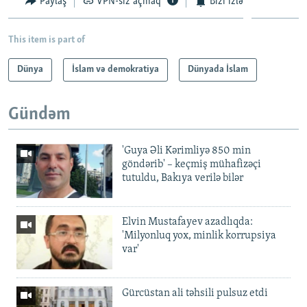
Paylaş
VPN-siz açmaq
Bizi izlə
This item is part of
Dünya
İslam və demokratiya
Dünyada İslam
Gündəm
'Guya Əli Kərimliyə 850 min
göndərib' – keçmiş mühafizəçi
tutuldu, Bakıya verilə bilər
Elvin Mustafayev azadlıqda:
'Milyonluq yox, minlik korrupsiya
var'
Gürcüstan ali təhsili pulsuz etdi