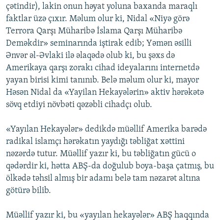
çətindir), lakin onun həyat yoluna baxanda maraqlı
faktlar üzə çıxır. Məlum olur ki, Nidal «Niyə görə
Terrora Qarşı Müharibə İslama Qarşı Müharibə
Deməkdir» seminarında iştirak edib; Yəmən əsilli
Ənvər əl-Əvlaki ilə əlaqədə olub ki, bu şəxs də
Amerikaya qarşı zorakı cihad ideyalarını internetdə
yayan birisi kimi tanınıb. Belə məlum olur ki, mayor
Həsən Nidal da «Yayilan Hekayələrin» aktiv hərəkətə
sövq etdiyi növbəti qəzəbli cihadçı olub.
«Yayılan Hekayələr» dedikdə müəllif Amerika barədə
radikal islamçı hərəkatın yaydığı təbliğat xəttini
nəzərdə tutur. Müəllif yazır ki, bu təbliğatın gücü o
qədərdir ki, hətta ABŞ-da doğulub boya-başa çatmış, bu
ölkədə təhsil almış bir adamı belə tam nəzarət altına
götürə bilib.
Müəllif yazır ki, bu «yayılan hekayələr» ABŞ haqqında