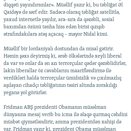
diqqəti yayındırsınlar». Müəllif yazır ki, bu təbliğat Əl
Qaidəyə də sərf edir. Sadəcə olaraq təbliğat satellitlə,
yaxud internetlə yayılır, ara-sıra da qəzəbli, sosial
baxımdan özünü tənha hiss edən birisi qızışıb
ətrafındakılara atəş açacaq – mayor Nidal kimi.
Müəllif bir İordaniyalı dostundan da misal gətirir.
Həmin şəxs deyirmiş ki, ərəb ölkələrində xeyli liberal
da var və onlar da ən azı terrorçular qədər qəzəblidirlər,
lakin liberallar öz cavablarını maarifləndirmə ilə
verdikləri halda terrorçular ümidsizlik və çıxılmazlıq
aşılayan cihadçı təbliğatının təsiri altında zorakılığı
yeganə yol görürlər.
Fridman ABŞ prezidenti Obamanın müsəlman
dünyasına mesaj verib bu icma ilə əlaqə qurmaq cəhdini
müsbət qiymətləndirir, amma prezidentdən xahişi də
var. Fridman yazır ki, prezident Obama müsəlman