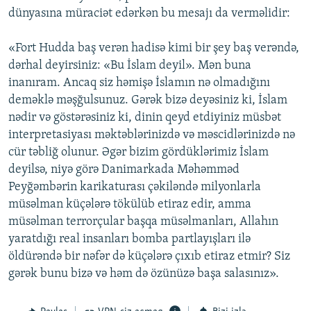
dünyasına müraciət edərkən bu mesajı da verməlidir:
«Fort Hudda baş verən hadisə kimi bir şey baş verəndə,
dərhal deyirsiniz: «Bu İslam deyil». Mən buna
inanıram. Ancaq siz həmişə İslamın nə olmadığını
deməklə məşğulsunuz. Gərək bizə deyəsiniz ki, İslam
nədir və göstərəsiniz ki, dinin qeyd etdiyiniz müsbət
interpretasiyası məktəblərinizdə və məscidlərinizdə nə
cür təbliğ olunur. Əgər bizim gördüklərimiz İslam
deyilsə, niyə görə Danimarkada Məhəmməd
Peyğəmbərin karikaturası çəkiləndə milyonlarla
müsəlman küçələrə tökülüb etiraz edir, amma
müsəlman terrorçular başqa müsəlmanları, Allahın
yaratdığı real insanları bomba partlayışları ilə
öldürəndə bir nəfər də küçələrə çıxıb etiraz etmir? Siz
gərək bunu bizə və həm də özünüzə başa salasınız».