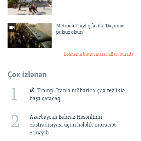
Metroda 11 aylıq fasilə: 'Daşınma
pulsuz olsun'
Bölmənin bütün materialları burada
Çox izlənən
1
Tramp: İranla müharibə 'çox tezliklə'
başa çatacaq
2
Azərbaycan Bəhruz Həsənlinin
ekstradisiyası üçün hələlik müraciət
etməyib