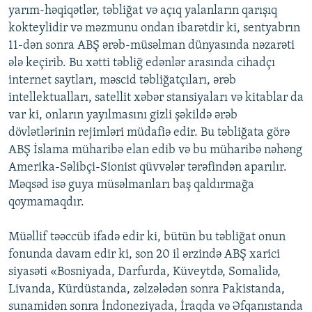
yarım-həqiqətlər, təbliğat və açıq yalanların qarışıq
kokteylidir və məzmunu ondan ibarətdir ki, sentyabrın
11-dən sonra ABŞ ərəb-müsəlman dünyasında nəzarəti
ələ keçirib. Bu xətti təbliğ edənlər arasında cihadçı
internet saytları, məscid təbliğatçıları, ərəb
intellektualları, satellit xəbər stansiyaları və kitablar da
var ki, onların yayılmasını gizli şəkildə ərəb
dövlətlərinin rejimləri müdafiə edir. Bu təbliğata görə
ABŞ İslama müharibə elan edib və bu müharibə nəhəng
Amerika-Səlibçi-Sionist qüvvələr tərəfindən aparılır.
Məqsəd isə guya müsəlmanları baş qaldırmağa
qoymamaqdır.
Müəllif təəccüb ifadə edir ki, bütün bu təbliğat onun
fonunda davam edir ki, son 20 il ərzində ABŞ xarici
siyasəti «Bosniyada, Darfurda, Küveytdə, Somalidə,
Livanda, Kürdüstanda, zəlzələdən sonra Pakistanda,
sunamidən sonra İndoneziyada, İraqda və Əfqanıstanda