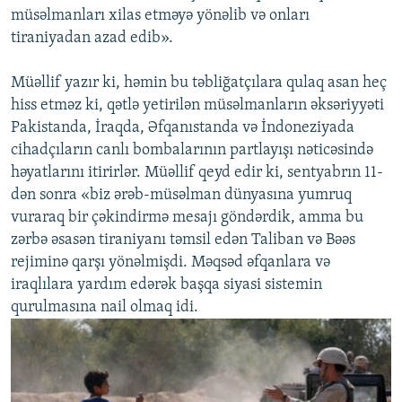
müsəlmanları xilas etməyə yönəlib və onları
tiraniyadan azad edib».
Müəllif yazır ki, həmin bu təbliğatçılara qulaq asan heç
hiss etməz ki, qətlə yetirilən müsəlmanların əksəriyyəti
Pakistanda, İraqda, Əfqanıstanda və İndoneziyada
cihadçıların canlı bombalarının partlayışı nəticəsində
həyatlarını itirirlər. Müəllif qeyd edir ki, sentyabrın 11-
dən sonra «biz ərəb-müsəlman dünyasına yumruq
vuraraq bir çəkindirmə mesajı göndərdik, amma bu
zərbə əsasən tiraniyanı təmsil edən Taliban və Bəəs
rejiminə qarşı yönəlmişdi. Məqsəd əfqanlara və
iraqlılara yardım edərək başqa siyasi sistemin
qurulmasına nail olmaq idi.