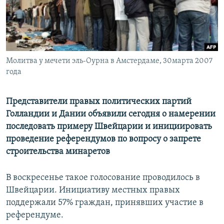
İNFOQRAFIKA
AZƏRBAYCAN ƏDƏBIYYATI KITABXANASI
MISSIYAMIZ
BIZI IZLƏ
KARIKATURA
İSLAM VƏ DEMOKRATIYA
PEŞƏ ETIKASI VƏ JURNALISTIKA STANDARTLARIMIZ
İZ - MƏDƏNIYYƏT PROQRAMI
MATERIALLARIMIZDAN ISTIFADƏ
Молитва у мечети эль-Оурна в Амстердаме, 30марта 2007
AZADLIQRADIOSU MOBIL TELEFONUNUZDA
RFE/RL-in bütün saytları
года
BIZIMLƏ ƏLAQƏ
XƏBƏR BÜLLETENLƏRIMIZ
Представители правых политических партий
Голландии и Дании объявили сегодня о намерении
последовать примеру Швейцарии и инициировать
проведение референдумов по вопросу о запрете
строительства минаретов
В воскресенье такое голосование проводилось в
Швейцарии. Инициативу местных правых
поддержали 57% граждан, принявших участие в
референдуме.