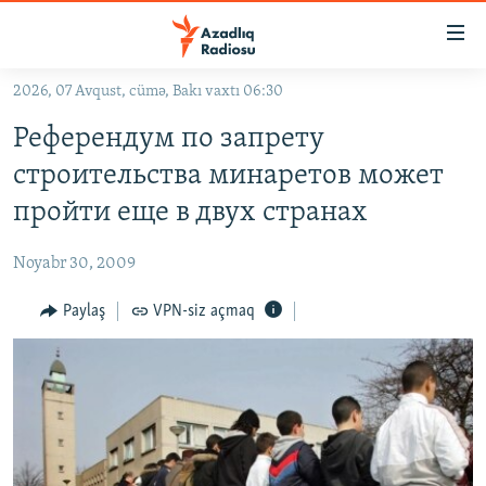
Keçid
linkləri
Əsas
2026, 07 Avqust, cümə, Bakı vaxtı 06:30
məzmuna
GÜNDƏM
Референдум по запрету
qayıt
#İZAHLA
Əsas
строительства минаретов может
KORRUPSIOMETR
naviqasiyaya
пройти еще в двух странах
qayıt
#ƏSLINDƏ
Axtarışa
Noyabr 30, 2009
FƏRQƏ BAX
keç
QANUNI DOĞRU
Paylaş
VPN-siz açmaq
ARAŞDIRMA
MULTIMEDIA
RADIO ARXIV
VIDEO
HAQQIMIZDA
FOTOQALEREYA
OXU ZALI