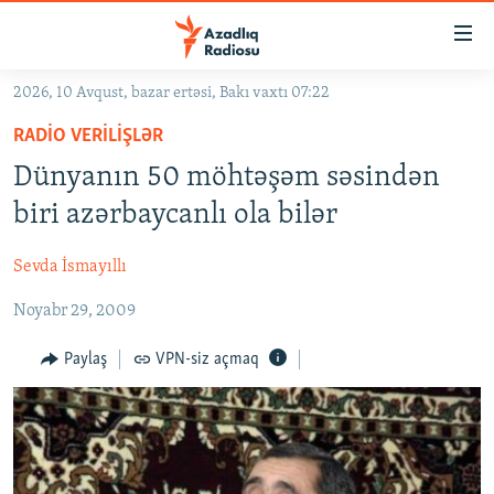
Keçid
linkləri
Əsas
2026, 10 Avqust, bazar ertəsi, Bakı vaxtı 07:22
məzmuna
GÜNDƏM
RADIO VERILIŞLƏR
qayıt
#İZAHLA
Əsas
Dünyanın 50 möhtəşəm səsindən
KORRUPSIOMETR
naviqasiyaya
biri azərbaycanlı ola bilər
qayıt
#ƏSLINDƏ
Axtarışa
Sevda İsmayıllı
FƏRQƏ BAX
keç
Noyabr 29, 2009
QANUNI DOĞRU
ARAŞDIRMA
Paylaş
VPN-siz açmaq
MULTIMEDIA
RADIO ARXIV
VIDEO
HAQQIMIZDA
FOTOQALEREYA
OXU ZALI