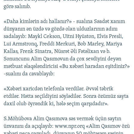
görə salınıb.
«Daha kimlərin adı hallanır?» - sualına Səadət xanım
dünyanın ən üzdə və gözdə olan ulduzlarının adını
sadalayıb: Maykl Cekson, Uitni Hyüston, Elvis Presli,
Lui Armstronq, Freddi Merkuri, Bob Marley, Mariya
Kallas, Frenk Sinatra, Nüsrət Əli Fətəlixan və b.
Sonuncunu Alim Qasımovun da çox sevdiyini deyən
mətbuat əlaqələndiricisi «Bu xəbəri haradan eşitdiniz?»
-sualını da cavablayıb:
«Xəbəri xaricdən telefonla verdilər. Əvvəl təbrik
etdilər. Hətta seçildiyini söylədilər. Sonra özümüz sayta
daxil olub öyrəndik ki, hələ seçim qarşıdadır».
S.Möhübova Alim Qasımova səs vermək üçün saytın
ünvanını da açıqlayıb: www.npr.orq «Alim Qasımov özü
xəbəri necə qarşıladı, dünyanın 50 möhtəşəm səsinin