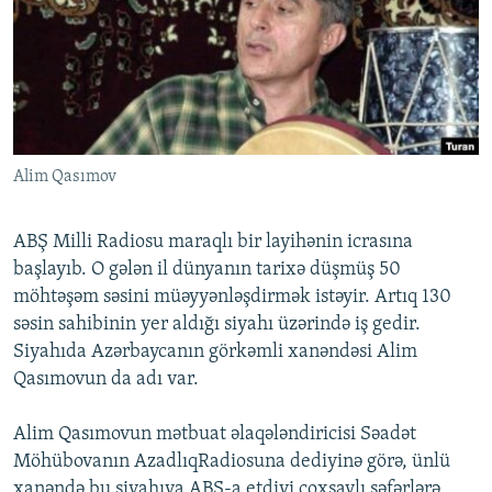
İNFOQRAFIKA
AZƏRBAYCAN ƏDƏBIYYATI KITABXANASI
MISSIYAMIZ
BIZI IZLƏ
KARIKATURA
İSLAM VƏ DEMOKRATIYA
PEŞƏ ETIKASI VƏ JURNALISTIKA STANDARTLARIMIZ
İZ - MƏDƏNIYYƏT PROQRAMI
MATERIALLARIMIZDAN ISTIFADƏ
AZADLIQRADIOSU MOBIL TELEFONUNUZDA
RFE/RL-in bütün saytları
Alim Qasımov
BIZIMLƏ ƏLAQƏ
XƏBƏR BÜLLETENLƏRIMIZ
ABŞ Milli Radiosu maraqlı bir layihənin icrasına
başlayıb. O gələn il dünyanın tarixə düşmüş 50
möhtəşəm səsini müəyyənləşdirmək istəyir. Artıq 130
səsin sahibinin yer aldığı siyahı üzərində iş gedir.
Siyahıda Azərbaycanın görkəmli xanəndəsi Alim
Qasımovun da adı var.
Alim Qasımovun mətbuat əlaqələndiricisi Səadət
Möhübovanın AzadlıqRadiosuna dediyinə görə, ünlü
xanəndə bu siyahıya ABŞ-a etdiyi çoxsaylı səfərlərə