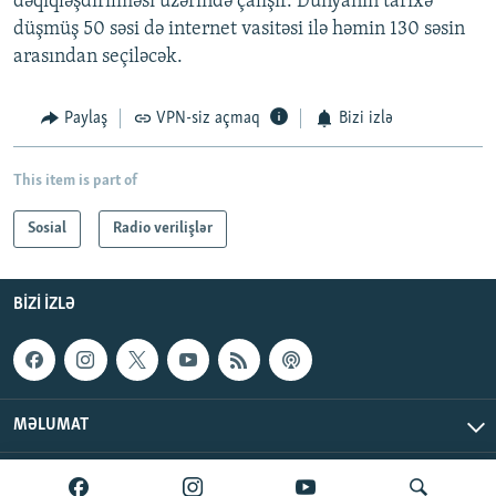
dəqiqləşdirilməsi üzərində çalışır. Dünyanın tarixə
düşmüş 50 səsi də internet vasitəsi ilə həmin 130 səsin
arasından seçiləcək.
Paylaş
VPN-siz açmaq
Bizi izlə
This item is part of
Sosial
Radio verilişlər
BIZI IZLƏ
MƏLUMAT
AzadlıqRadiosu © 2026 Inc. | Bütün hüquqlar qorunur