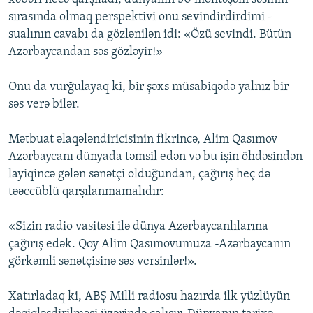
sırasında olmaq perspektivi onu sevindirdirdimi -
sualının cavabı da gözlənilən idi: «Özü sevindi. Bütün
Azərbaycandan səs gözləyir!»
Onu da vurğulayaq ki, bir şəxs müsabiqədə yalnız bir
səs verə bilər.
Mətbuat əlaqələndiricisinin fikrincə, Alim Qasımov
Azərbaycanı dünyada təmsil edən və bu işin öhdəsindən
layiqincə gələn sənətçi olduğundan, çağırış heç də
təəccüblü qarşılanmamalıdır:
«Sizin radio vasitəsi ilə dünya Azərbaycanlılarına
çağırış edək. Qoy Alim Qasımovumuza -Azərbaycanın
görkəmli sənətçisinə səs versinlər!».
Xatırladaq ki, ABŞ Milli radiosu hazırda ilk yüzlüyün