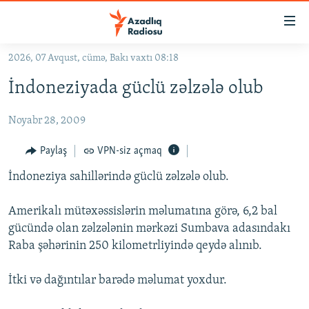
Keçid
linkləri
Əsas
2026, 07 Avqust, cümə, Bakı vaxtı 08:18
məzmuna
GÜNDƏM
İndoneziyada güclü zəlzələ olub
qayıt
#İZAHLA
Əsas
Noyabr 28, 2009
KORRUPSIOMETR
naviqasiyaya
qayıt
#ƏSLINDƏ
Paylaş
VPN-siz açmaq
Axtarışa
FƏRQƏ BAX
keç
İndoneziya sahillərində güclü zəlzələ olub.
QANUNI DOĞRU
Amerikalı mütəxəssislərin məlumatına görə, 6,2 bal
ARAŞDIRMA
gücündə olan zəlzələnin mərkəzi Sumbava adasındakı
Raba şəhərinin 250 kilometrliyində qeydə alınıb.
MULTIMEDIA
RADIO ARXIV
VIDEO
İtki və dağıntılar barədə məlumat yoxdur.
HAQQIMIZDA
FOTOQALEREYA
OXU ZALI