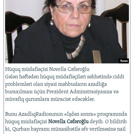
İNFOQRAFIKA
AZƏRBAYCAN ƏDƏBIYYATI KITABXANASI
MISSIYAMIZ
BIZI IZLƏ
KARIKATURA
İSLAM VƏ DEMOKRATIYA
PEŞƏ ETIKASI VƏ JURNALISTIKA STANDARTLARIMIZ
İZ - MƏDƏNIYYƏT PROQRAMI
MATERIALLARIMIZDAN ISTIFADƏ
AZADLIQRADIOSU MOBIL TELEFONUNUZDA
RFE/RL-in bütün saytları
BIZIMLƏ ƏLAQƏ
XƏBƏR BÜLLETENLƏRIMIZ
Hüquq müdafiəçisi Novella Cəfəroğlu
Gələn həftədən hüquq müdafiəçiləri səhhətində ciddi
problemləri olan siyasi məhbusların azadlığa
buraxılması üçün Prezident Adminstrasiyasına və
müvafiq qurumlara müraciət edəcəklər.
Bunu AzadlıqRadiosunun «İşdən sonra» proqramında
hüquq müdafiəçisi
Novella Cəfəroğlu
deyib. O bildirib
ki, Qurban bayramı münasibətilə əfv verilməsinə nail