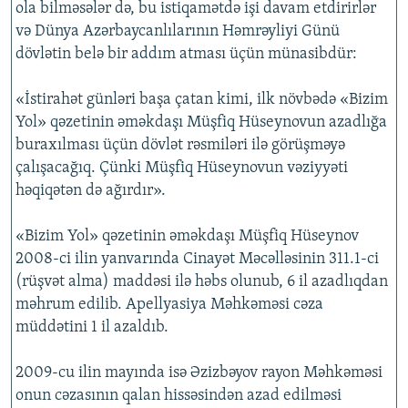
ola bilməsələr də, bu istiqamətdə işi davam etdirirlər
və Dünya Azərbaycanlılarının Həmrəyliyi Günü
dövlətin belə bir addım atması üçün münasibdür:
«İstirahət günləri başa çatan kimi, ilk növbədə «Bizim
Yol» qəzetinin əməkdaşı Müşfiq Hüseynovun azadlığa
buraxılması üçün dövlət rəsmiləri ilə görüşməyə
çalışacağıq. Çünki Müşfiq Hüseynovun vəziyyəti
həqiqətən də ağırdır».
«Bizim Yol» qəzetinin əməkdaşı Müşfiq Hüseynov
2008-ci ilin yanvarında Cinayət Məcəlləsinin 311.1-ci
(rüşvət alma) maddəsi ilə həbs olunub, 6 il azadlıqdan
məhrum edilib. Apellyasiya Məhkəməsi cəza
müddətini 1 il azaldıb.
2009-cu ilin mayında isə Əzizbəyov rayon Məhkəməsi
onun cəzasının qalan hissəsindən azad edilməsi