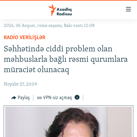
Keçid
linkləri
Əsas
2026, 06 Avqust, cümə axşamı, Bakı vaxtı 12:08
məzmuna
GÜNDƏM
RADIO VERILIŞLƏR
qayıt
#İZAHLA
Əsas
Səhhətində ciddi problem olan
KORRUPSIOMETR
naviqasiyaya
məhbuslarla bağlı rəsmi qurumlara
qayıt
#ƏSLINDƏ
müraciət olunacaq
Axtarışa
FƏRQƏ BAX
keç
Noyabr 27, 2009
QANUNI DOĞRU
Paylaş
VPN-siz açmaq
ARAŞDIRMA
MULTIMEDIA
RADIO ARXIV
VIDEO
HAQQIMIZDA
FOTOQALEREYA
OXU ZALI