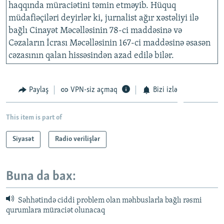
haqqında müraciətini təmin etməyib. Hüquq
müdafiəçiləri deyirlər ki, jurnalist ağır xəstəliyi ilə
bağlı Cinayət Məcəlləsinin 78-ci maddəsinə və
Cəzaların İcrası Məcəlləsinin 167-ci maddəsinə əsasən
cəzasının qalan hissəsindən azad edilə bilər.
Paylaş
VPN-siz açmaq
Bizi izlə
This item is part of
Siyasət
Radio verilişlər
Buna da bax:
Səhhətində ciddi problem olan məhbuslarla bağlı rəsmi
qurumlara müraciət olunacaq