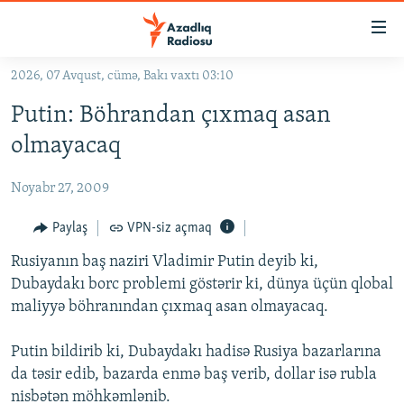
Keçid
linkləri
Əsas
2026, 07 Avqust, cümə, Bakı vaxtı 03:10
məzmuna
GÜNDƏM
Putin: Böhrandan çıxmaq asan
qayıt
#İZAHLA
Əsas
olmayacaq
KORRUPSIOMETR
naviqasiyaya
qayıt
Noyabr 27, 2009
#ƏSLINDƏ
Axtarışa
FƏRQƏ BAX
Paylaş
VPN-siz açmaq
keç
QANUNI DOĞRU
Rusiyanın baş naziri Vladimir Putin deyib ki,
Dubaydakı borc problemi göstərir ki, dünya üçün qlobal
ARAŞDIRMA
maliyyə böhranından çıxmaq asan olmayacaq.
MULTIMEDIA
Putin bildirib ki, Dubaydakı hadisə Rusiya bazarlarına
RADIO ARXIV
VIDEO
da təsir edib, bazarda enmə baş verib, dollar isə rubla
HAQQIMIZDA
FOTOQALEREYA
OXU ZALI
nisbətən möhkəmlənib.