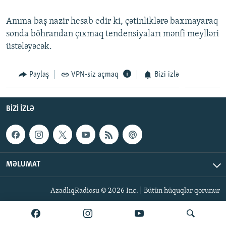
İNFOQRAFIKA
AZƏRBAYCAN ƏDƏBIYYATI KITABXANASI
MISSIYAMIZ
BIZI IZLƏ
Amma baş nazir hesab edir ki, çətinliklərə baxmayaraq
KARIKATURA
İSLAM VƏ DEMOKRATIYA
PEŞƏ ETIKASI VƏ JURNALISTIKA STANDARTLARIMIZ
sonda böhrandan çıxmaq tendensiyaları mənfi meylləri
üstələyəcək.
İZ - MƏDƏNIYYƏT PROQRAMI
MATERIALLARIMIZDAN ISTIFADƏ
AZADLIQRADIOSU MOBIL TELEFONUNUZDA
RFE/RL-in bütün saytları
Paylaş
VPN-siz açmaq
Bizi izlə
BIZIMLƏ ƏLAQƏ
XƏBƏR BÜLLETENLƏRIMIZ
BIZI IZLƏ
MƏLUMAT
AzadlıqRadiosu © 2026 Inc. | Bütün hüquqlar qorunur