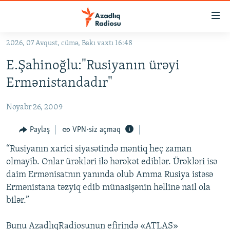
Keçid
linkləri
Əsas
2026, 07 Avqust, cümə, Bakı vaxtı 16:48
məzmuna
GÜNDƏM
E.Şahinoğlu:"Rusiyanın ürəyi
qayıt
#İZAHLA
Əsas
Ermənistandadır"
KORRUPSIOMETR
naviqasiyaya
qayıt
Noyabr 26, 2009
#ƏSLINDƏ
Axtarışa
FƏRQƏ BAX
Paylaş
VPN-siz açmaq
keç
QANUNI DOĞRU
“Rusiyanın xarici siyasətində məntiq heç zaman
olmayib. Onlar ürəkləri ilə hərəkət ediblər. Ürəkləri isə
ARAŞDIRMA
daim Ermənisatnın yanında olub Amma Rusiya istəsə
MULTIMEDIA
Ermənistana təzyiq edib münasişənin həllinə nail ola
bilər.”
RADIO ARXIV
VIDEO
HAQQIMIZDA
FOTOQALEREYA
OXU ZALI
Bunu AzadlıqRadiosunun efirində «ATLAS»