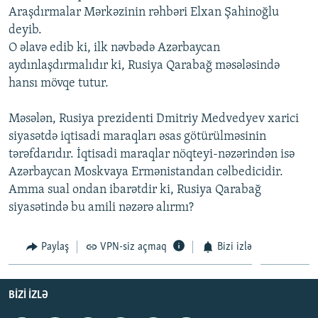
Araşdırmalar Mərkəzinin rəhbəri Elxan Şahinoğlu
İNFOQRAFIKA
AZƏRBAYCAN ƏDƏBIYYATI KITABXANASI
MISSIYAMIZ
BIZI IZLƏ
deyib.
KARIKATURA
İSLAM VƏ DEMOKRATIYA
PEŞƏ ETIKASI VƏ JURNALISTIKA STANDARTLARIMIZ
O əlavə edib ki, ilk nəvbədə Azərbaycan
aydınlaşdırmalıdır ki, Rusiya Qarabağ məsələsində
İZ - MƏDƏNIYYƏT PROQRAMI
MATERIALLARIMIZDAN ISTIFADƏ
hansı mövqe tutur.
AZADLIQRADIOSU MOBIL TELEFONUNUZDA
RFE/RL-in bütün saytları
BIZIMLƏ ƏLAQƏ
Məsələn, Rusiya prezidenti Dmitriy Medvedyev xarici
siyasətdə iqtisadi maraqları əsas götürülməsinin
XƏBƏR BÜLLETENLƏRIMIZ
tərəfdarıdır. İqtisadi maraqlar nöqteyi-nəzərindən isə
Azərbaycan Moskvaya Ermənistandan cəlbedicidir.
Amma sual ondan ibarətdir ki, Rusiya Qarabağ
siyasətində bu amili nəzərə alırmı?
Paylaş
VPN-siz açmaq
Bizi izlə
BIZI IZLƏ