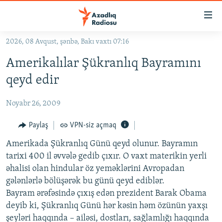
Keçid
linkləri
Əsas
2026, 08 Avqust, şənbə, Bakı vaxtı 07:16
məzmuna
GÜNDƏM
Amerikalılar Şükranlıq Bayramını
qayıt
#İZAHLA
Əsas
qeyd edir
KORRUPSIOMETR
naviqasiyaya
qayıt
Noyabr 26, 2009
#ƏSLINDƏ
Axtarışa
FƏRQƏ BAX
Paylaş
VPN-siz açmaq
keç
QANUNI DOĞRU
Amerikada Şükranlıq Günü qeyd olunur. Bayramın
tarixi 400 il əvvələ gedib çıxır. O vaxt materikin yerli
ARAŞDIRMA
əhalisi olan hindular öz yeməklərini Avropadan
MULTIMEDIA
gələnlərlə bölüşərək bu günü qeyd ediblər.
Bayram ərəfəsində çıxış edən prezident Barak Obama
RADIO ARXIV
VIDEO
deyib ki, Şükranlıq Günü hər kəsin həm özünün yaxşı
HAQQIMIZDA
FOTOQALEREYA
OXU ZALI
şeyləri haqqında – ailəsi, dostları, sağlamlığı haqqında