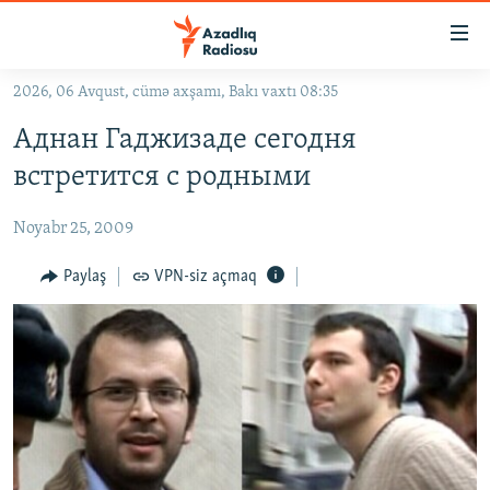
Keçid
linkləri
Əsas
2026, 06 Avqust, cümə axşamı, Bakı vaxtı 08:35
məzmuna
GÜNDƏM
Аднан Гаджизаде сегодня
qayıt
#İZAHLA
Əsas
встретится с родными
KORRUPSIOMETR
naviqasiyaya
qayıt
Noyabr 25, 2009
#ƏSLINDƏ
Axtarışa
FƏRQƏ BAX
Paylaş
VPN-siz açmaq
keç
QANUNI DOĞRU
ARAŞDIRMA
MULTIMEDIA
RADIO ARXIV
VIDEO
HAQQIMIZDA
FOTOQALEREYA
OXU ZALI