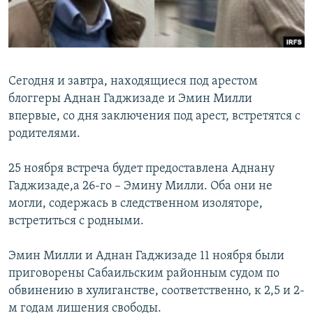
İNFOQRAFIKA
AZƏRBAYCAN ƏDƏBIYYATI KITABXANASI
MISSIYAMIZ
BIZI IZLƏ
KARIKATURA
İSLAM VƏ DEMOKRATIYA
PEŞƏ ETIKASI VƏ JURNALISTIKA STANDARTLARIMIZ
İZ - MƏDƏNIYYƏT PROQRAMI
MATERIALLARIMIZDAN ISTIFADƏ
Сегодня и завтра, находящиеся под арестом
AZADLIQRADIOSU MOBIL TELEFONUNUZDA
RFE/RL-in bütün saytları
блоггеры Аднан Гаджизаде и Эмин Милли
BIZIMLƏ ƏLAQƏ
впервые, со дня заключения под арест, встретятся с
родителями.
XƏBƏR BÜLLETENLƏRIMIZ
25 ноября встреча будет предоставлена Аднану
Гаджизаде,а 26-го – Эмину Милли. Оба они не
могли, содержась в следственном изоляторе,
встретиться с родными.
Эмин Милли и Аднан Гаджизаде 11 ноября были
приговорены Сабаильским районным судом по
обвинению в хулиганстве, соответственно, к 2,5 и 2-
м годам лишения свободы.